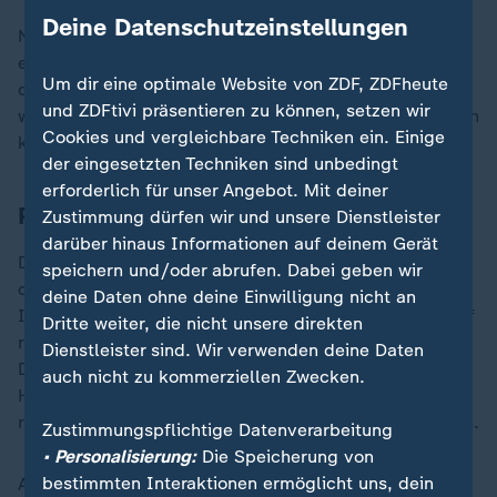
Deine Datenschutzeinstellungen
Nun ist Karaganow weder in der Regierung, noch steht
er dem Präsidenten besonders nahe. Die Verschärfung
Um dir eine optimale Website von ZDF, ZDFheute
der Atomdoktrin wird aber seit geraumer Zeit immer
und ZDFtivi präsentieren zu können, setzen wir
wieder erwähnt und das nicht nur von Karaganow. Putin
Cookies und vergleichbare Techniken ein. Einige
könnte das als Eskalationshebel nutzen.
der eingesetzten Techniken sind unbedingt
erforderlich für unser Angebot. Mit deiner
Putin-Botschaft nach innen gerichtet
Zustimmung dürfen wir und unsere Dienstleister
darüber hinaus Informationen auf deinem Gerät
Die Botschaft hinter der Drohung Putins jedenfalls
speichern und/oder abrufen. Dabei geben wir
dürfte aber hauptsächlich nach innen gerichtet sein.
deine Daten ohne deine Einwilligung nicht an
Immerhin stehen seit Wochen ukrainische Soldaten auf
Dritte weiter, die nicht unsere direkten
russischem Staatsgebiet. Unter der Woche schlugen
Dienstleister sind. Wir verwenden deine Daten
Drohnen in Moskau und dem Umland der russischen
auch nicht zu kommerziellen Zwecken.
Hauptstadt ein. Das alles trägt nicht dazu bei, den
russischen Bürgern ein Gefühl von Sicherheit zu geben.
Zustimmungspflichtige Datenverarbeitung
• Personalisierung:
Die Speicherung von
bestimmten Interaktionen ermöglicht uns, dein
Auch deswegen dürfte Putin dem Westen drohen. Für