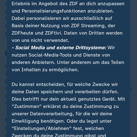
Erlebnis im Angebot des ZDF an dich anzupassen
die Kameras des Staatsfernsehens inszeniert er sich
und Personalisierungsfunktionen anzubieten.
als Kümmerer. So trifft er in der Nähe von St.
Dabei personalisieren wir ausschließlich auf
Petersburg einen russischen Offizier, der in der Region
Basis deiner Nutzung von ZDF Streaming, der
Kursk verletzt worden ist. Er will seinen Bürgern
ZDFheute und ZDFtivi. Daten von Dritten werden
zeigen, er hat alles im Griff.
von uns nicht verwendet.
• Social Media und externe Drittsysteme:
Wir
Russland meldet Erfolge in Kursk
nutzen Social-Media-Tools und Dienste von
anderen Anbietern. Unter anderem um das Teilen
Währenddessen vermeldet das russische
von Inhalten zu ermöglichen.
Verteidigungsministerium
Erfolge bei der
Gegenoffensive in der Region Kursk
. Zehn Dörfer habe
Du kannst entscheiden, für welche Zwecke wir
man zurückerobert und viele Gefangene gemacht. Was
deine Daten speichern und verarbeiten dürfen.
davon stimmt und was nicht, lässt sich nur schwer
Dies betrifft nur dein aktuell genutztes Gerät. Mit
überprüfen.
"Zustimmen" erklärst du deine Zustimmung zu
unserer Datenverarbeitung, für die wir deine
Militär-Experte Nico Lange ist sich sicher, dass die
Einwilligung benötigen. Oder du legst unter
Ukraine einen russischen Angriff erwartet hat und
"Einstellungen/Ablehnen" fest, welchen
dementsprechend reagiert.
Zwecken du deine Zustimmung gibst und