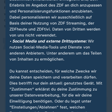
Er sei nicht optimistisch, dass es zu grundlegenden
Erlebnis im Angebot des ZDF an dich anzupassen
Reformen im Gesundheitssystem komme. "Die Politik
„
und Personalisierungsfunktionen anzubieten.
will das nicht ändern, notwendige Umverteilungen
Dabei personalisieren wir ausschließlich auf
oder Reformen sind eben alles andere als bequem",
Basis deiner Nutzung von ZDF Streaming, der
sagte der Vorstandschef der Techniker Krankenkasse.
ZDFheute und ZDFtivi. Daten von Dritten werden
von uns nicht verwendet.
• Social Media und externe Drittsysteme:
Wir
Die hohen Beiträge sind auch für
nutzen Social-Media-Tools und Dienste von
unseren Wirtschaftsstandort eine
anderen Anbietern. Unter anderem um das Teilen
totale Katastrophe.
von Inhalten zu ermöglichen.
Jens Baas, Vorstandsvorsitzender der Techniker Krankenkasse
Du kannst entscheiden, für welche Zwecke wir
deine Daten speichern und verarbeiten dürfen.
Dies betrifft nur dein aktuell genutztes Gerät. Mit
"Zustimmen" erklärst du deine Zustimmung zu
Pflicht zur Krankenversicherung
unserer Datenverarbeitung, für die wir deine
Einwilligung benötigen. Oder du legst unter
In Deutschland gilt die
Pflicht zur
"Einstellungen/Ablehnen" fest, welchen
Krankenversicherung
. Die wenigsten sind privat