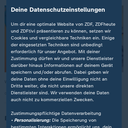
Deine Datenschutzeinstellungen
Um dir eine optimale Website von ZDF, ZDFheute
und ZDFtivi präsentieren zu können, setzen wir
Cookies und vergleichbare Techniken ein. Einige
der eingesetzten Techniken sind unbedingt
erforderlich für unser Angebot. Mit deiner
Zustimmung dürfen wir und unsere Dienstleister
darüber hinaus Informationen auf deinem Gerät
speichern und/oder abrufen. Dabei geben wir
deine Daten ohne deine Einwilligung nicht an
Worauf Sie bei der Krankenkassenwahl achten können:
Dritte weiter, die nicht unsere direkten
Dienstleister sind. Wir verwenden deine Daten
09.09.2024 | 3:33 min
auch nicht zu kommerziellen Zwecken.
Zustimmungspflichtige Datenverarbeitung
Baas fordert grundlegende Reformen
• Personalisierung:
Die Speicherung von
bestimmten Interaktionen ermöglicht uns, dein