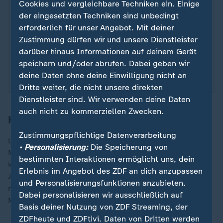
Cookies und vergleichbare Techniken ein. Einige
Amtszeit ein Kind: Die frühere Familienministerin
der eingesetzten Techniken sind unbedingt
Kristina Schröder (CDU) im Jahr 2011 und
erforderlich für unser Angebot. Mit deiner
Manuela Schwesig (SPD) im Jahr 2016 - auch sie
Zustimmung dürfen wir und unsere Dienstleister
war Familienministerin. Beide ließen sich für eine
darüber hinaus Informationen auf deinem Gerät
kurze Auszeit vertreten und kehrten nach der
speichern und/oder abrufen. Dabei geben wir
Geburt in ihr Amt zurück.
deine Daten ohne deine Einwilligung nicht an
Dritte weiter, die nicht unsere direkten
Dienstleister sind. Wir verwenden deine Daten
auch nicht zu kommerziellen Zwecken.
Hubertz erwartet ihr Kind im Januar
Zustimmungspflichtige Datenverarbeitung
Laut dem "Trierischen Volksfreund" erwartet die
• Personalisierung:
Die Speicherung von
Ministerin im Januar ihr erstes Kind. "Mein Partner und
bestimmten Interaktionen ermöglicht uns, dein
ich sind überglücklich", sagte die 37-Jährige der
„
Erlebnis im Angebot des ZDF an dich anzupassen
Zeitung - ohne allerdings den Namen des Vaters zu
und Personalisierungsfunktionen anzubieten.
nennen. Von Dezember bis Anfang März will die
Dabei personalisieren wir ausschließlich auf
Ministerin eine berufliche Auszeit nehmen.
Basis deiner Nutzung von ZDF Streaming, der
ZDFheute und ZDFtivi. Daten von Dritten werden