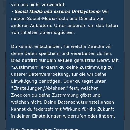
von uns nicht verwendet.
Ich werde während der Zeit des
• Social Media und externe Drittsysteme:
Wir
Mutterschutzes pausieren, Elternzeit
nutzen Social-Media-Tools und Dienste von
nimmt mein Partner.
anderen Anbietern. Unter anderem um das Teilen
von Inhalten zu ermöglichen.
Verena Hubertz (SPD), Bundesbauministerin
Du kannst entscheiden, für welche Zwecke wir
deine Daten speichern und verarbeiten dürfen.
Dies betrifft nur dein aktuell genutztes Gerät. Mit
"Zustimmen" erklärst du deine Zustimmung zu
unserer Datenverarbeitung, für die wir deine
Einwilligung benötigen. Oder du legst unter
"Einstellungen/Ablehnen" fest, welchen
Zwecken du deine Zustimmung gibst und
welchen nicht. Deine Datenschutzeinstellungen
kannst du jederzeit mit Wirkung für die Zukunft
in deinen Einstellungen widerrufen oder ändern.
Hier findest du das Impressum.
"Wir bauen zu wenig, wir bauen zu teuer." Um mehr einsparen