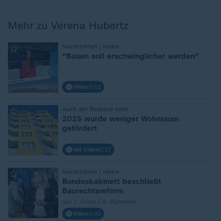
Mehr zu Verena Hubertz
Nachrichten | heute
:
"Bauen soll erschwinglicher werden"
Video
1:01
Auch der Bestand sinkt
:
2025 wurde weniger Wohnraum
gefördert
mit Video
0:27
Nachrichten | heute
:
Bundeskabinett beschließt
Baurechtsreform
von L. Fried / S. Rühmann
Video
1:40