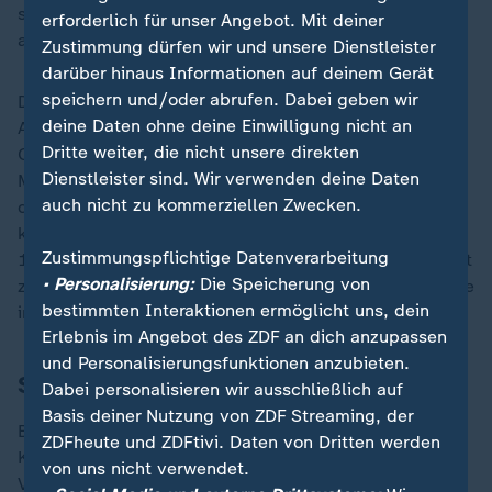
sehr hoch. "Die Haushaltslage ist und bleibt
erforderlich für unser Angebot. Mit deiner
angespannt, insbesondere auch in den Kommunen."
Zustimmung dürfen wir und unsere Dienstleister
darüber hinaus Informationen auf deinem Gerät
speichern und/oder abrufen. Dabei geben wir
Die Präsidentin der Vereinigung der kommunalen
deine Daten ohne deine Einwilligung nicht an
Arbeitgeberverbände (VKA), die Gelsenkirchener
Dritte weiter, die nicht unsere direkten
Oberbürgermeisterin Karin Welge (
SPD
), wies auf die
Dienstleister sind. Wir verwenden deine Daten
Mehrkosten hin. Allein die Entgeltforderungen und die
auch nicht zu kommerziellen Zwecken.
drei zusätzlichen freien Tage würden für die
kommunalen Arbeitgeber Zusatzkosten von insgesamt
Zustimmungspflichtige Datenverarbeitung
14,88 Milliarden Euro bedeuten. "Das ist schlicht nicht
• Personalisierung:
Die Speicherung von
zu stemmen und passt nicht in diese Zeit", sagte Welge
bestimmten Interaktionen ermöglicht uns, dein
im Oktober.
Erlebnis im Angebot des ZDF an dich anzupassen
und Personalisierungsfunktionen anzubieten.
Sind Warnstreiks möglich?
Dabei personalisieren wir ausschließlich auf
Basis deiner Nutzung von ZDF Streaming, der
Bei der zurückliegenden Tarifrunde hatten sich Bund,
ZDFheute und ZDFtivi. Daten von Dritten werden
Kommunen und Gewerkschaften nach zähen
von uns nicht verwendet.
Verhandlungen 2023 auf ein Plus von 5,5 Prozent