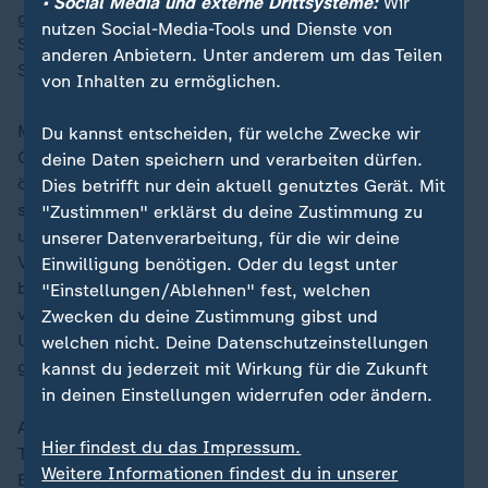
• Social Media und externe Drittsysteme:
Wir
geeinigt. Hinzu kamen steuer- und abgabenfreie
nutzen Social-Media-Tools und Dienste von
Sonderzahlungen von insgesamt 3.000 Euro und ein
anderen Anbietern. Unter anderem um das Teilen
Sockelbetrag von 200 Euro.
von Inhalten zu ermöglichen.
Mit dem nun auslaufenden Tarifabschluss hatten die
Du kannst entscheiden, für welche Zwecke wir
Gewerkschaften die größte Tariferhöhung im
deine Daten speichern und verarbeiten dürfen.
öffentlichen Dienst seit Jahrzehnten erzielt. Damit
Dies betrifft nur dein aktuell genutztes Gerät. Mit
sollte der damals drastische Anstieg der Verbraucher-
"Zustimmen" erklärst du deine Zustimmung zu
und Energiepreise abgefedert werden. Die
unserer Datenverarbeitung, für die wir deine
Verhandlungen waren von zahlreichen Warnstreiks
Einwilligung benötigen. Oder du legst unter
begleitet worden. Unter anderem hatten Mitarbeiter
"Einstellungen/Ablehnen" fest, welchen
von Stadtverwaltungen, Krankenhäusern,
Zwecken du deine Zustimmung gibst und
Universitäten, öffentlichen Bädern und der Müllabfuhr
welchen nicht. Deine Datenschutzeinstellungen
gestreikt.
kannst du jederzeit mit Wirkung für die Zukunft
in deinen Einstellungen widerrufen oder ändern.
Ausgeschlossen sind Warnstreiks auch in der neuen
Hier findest du das Impressum.
Tarifrunde nicht. "Die Kolleginnen und Kollegen in den
Weitere Informationen findest du in unserer
Betrieben und Einrichtungen sind hoch motiviert, für