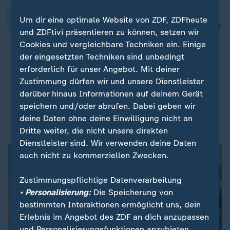
Um dir eine optimale Website von ZDF, ZDFheute
An der unsicheren Lage in Syrien war
und ZDFtivi präsentieren zu können, setzen wir
ja nicht nur das Assad-Regime
Cookies und vergleichbare Techniken ein. Einige
schuld. Diesen Schutz kann man nur
der eingesetzten Techniken sind unbedingt
beenden, wenn die Lage in Syrien
erforderlich für unser Angebot. Mit deiner
Zustimmung dürfen wir und unsere Dienstleister
dauerhaft sicher wäre. Und das ist
darüber hinaus Informationen auf deinem Gerät
im Moment nicht absehbar.
speichern und/oder abrufen. Dabei geben wir
deine Daten ohne deine Einwilligung nicht an
Constantin Hruschka, Evangelische Hochschule Freiburg
Dritte weiter, die nicht unsere direkten
Dienstleister sind. Wir verwenden deine Daten
auch nicht zu kommerziellen Zwecken.
Zustimmungspflichtige Datenverarbeitung
• Personalisierung:
Die Speicherung von
bestimmten Interaktionen ermöglicht uns, dein
Erlebnis im Angebot des ZDF an dich anzupassen
und Personalisierungsfunktionen anzubieten.