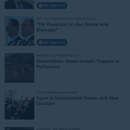
mit Video
2:43
:
ZDF-Korrespondent zu Assad-Sturz
"Für Russland ist das Ganze eine
Blamage"
mit Video
2:45
:
Reaktion auf Assad-Sturz
Golanhöhen: Israel schickt Truppen in
Pufferzone
:
Nach Absetzung Assads
Syrer in Deutschland freuen sich über
Umsturz
Anführer der Rebellenmiliz