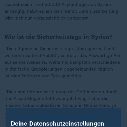
Derzeit seien rund 50.000 Asylanträge von Syrern
anhängig, heißt es aus dem Bamf. Deren Bearbeitung
wird sich nun voraussichtlich verzögern.
Wie ist die Sicherheitslage in Syrien?
"Die allgemeine Sicherheitslage ist im ganzen Land
weiterhin äußerst volatil", schreibt das Auswärtige Amt
auf seiner
Webseite
. Weiterhin kämpften verschiedene
militärische Gruppierungen gegeneinander, täglich
würden Verletzte und Tote gemeldet.
"Die unmittelbare Verfolgung der Geflüchteten durch
das Assad-Regime fällt zwar jetzt weg - aber die
„
meisten haben subsidiären Schutz in Deutschland ja
bekommen, weil eine Rückkehr nicht sicher und
deshalb nicht zumutbar ist", so Hruschka.
Deine Datenschutzeinstellungen