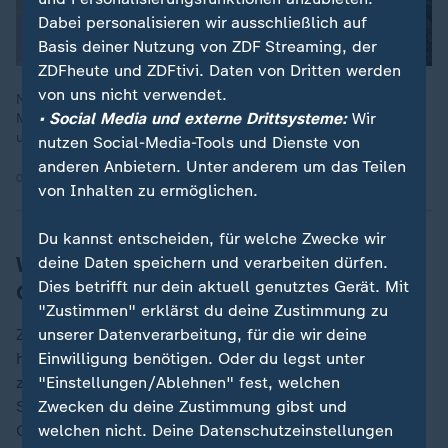
Dabei personalisieren wir ausschließlich auf
Basis deiner Nutzung von ZDF Streaming, der
ZDFheute und ZDFtivi. Daten von Dritten werden
von uns nicht verwendet.
Nach dem Sturz des Assad-Regimes in Syrien feiern die
• Social Media und externe Drittsysteme:
Wir
Menschen auf den Straßen. Wie es weitergeht, ist jedoch
ungewiss.
nutzen Social-Media-Tools und Dienste von
anderen Anbietern. Unter anderem um das Teilen
09.12.2024 | 1:24 min
von Inhalten zu ermöglichen.
Du kannst entscheiden, für welche Zwecke wir
Was heißt das für den Schutzstatus von
deine Daten speichern und verarbeiten dürfen.
Dies betrifft nur dein aktuell genutztes Gerät. Mit
Geflüchteten aus Syrien?
"Zustimmen" erklärst du deine Zustimmung zu
unserer Datenverarbeitung, für die wir deine
Zum jetzigen Zeitpunkt sei es eine "ziemliche
Einwilligung benötigen. Oder du legst unter
hypothetische Frage", ob die syrischen Geflüchteten
"Einstellungen/Ablehnen" fest, welchen
zurückkehren müssten, erklärt die stellvertretende
Zwecken du deine Zustimmung gibst und
Sprecherin des Bundesinnenministeriums, Sonja Kock.
welchen nicht. Deine Datenschutzeinstellungen
Ob der Schutzstatus widerrufen oder nicht verlängert