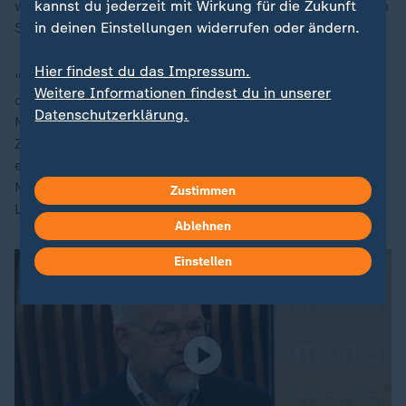
kannst du jederzeit mit Wirkung für die Zukunft
werde, hänge wesentlich davon ab, ob sich die Lage in
in deinen Einstellungen widerrufen oder ändern.
Syrien dauerhaft verändert habe.
Hier findest du das Impressum.
"Diejenigen, die einen Schutzstatus haben, behalten
Weitere Informationen findest du in unserer
diesen auch erst einmal", erklärt auch
Datenschutzerklärung.
Migrationsrechtler Daniel Thym im Gespräch mit
ZDFheute live. Erst wenn sich ein stabiles Regime
etabliert hätte, könnten die Meschen zurückkehren.
Man könne derzeit aber nicht einschätzen, "wie die
Zustimmen
Lage morgen oder übermorgen ist".
Ablehnen
Einstellen