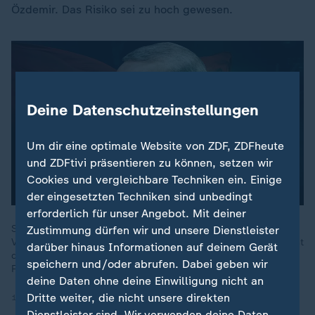
Özdemir. Das Risiko sei zu hoch gewesen.
Deine Datenschutzeinstellungen
Es ist ein Fehler aufgetreten. Versuche
es später noch einmal. Errorcode:1
Um dir eine optimale Website von ZDF, ZDFheute
und ZDFtivi präsentieren zu können, setzen wir
Cookies und vergleichbare Techniken ein. Einige
der eingesetzten Techniken sind unbedingt
erforderlich für unser Angebot. Mit deiner
Seit Anfang 2024 gibt es DAVA. Eine neue politische
Zustimmung dürfen wir und unsere Dienstleister
Vereinigung in Deutschland. Offiziell unabhängig. Doch stimmt
darüber hinaus Informationen auf deinem Gerät
das? Insider berichten, im Hintergrund ziehe Erdoğan die
speichern und/oder abrufen. Dabei geben wir
Fäden.
deine Daten ohne deine Einwilligung nicht an
Dritte weiter, die nicht unsere direkten
16.10.2024 | 28:52 min
Dienstleister sind. Wir verwenden deine Daten