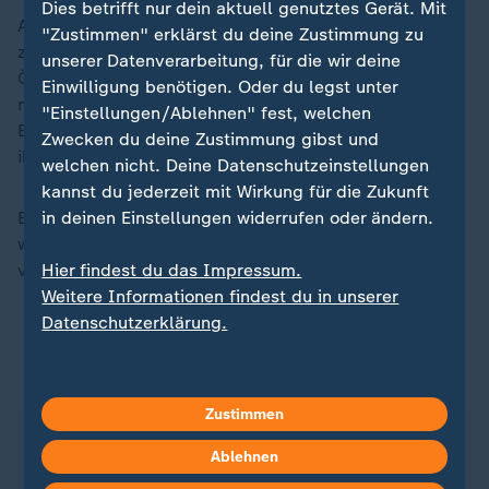
Dies betrifft nur dein aktuell genutztes Gerät. Mit
Auf notwendige Sicherheitsvorkehrungen sei er
"Zustimmen" erklärst du deine Zustimmung zu
zunächst nicht hingewiesen worden, kritisierte
unserer Datenverarbeitung, für die wir deine
Özdemir. Die Sicherheitsbehörden hätten sich erst
Einwilligung benötigen. Oder du legst unter
nach einer Intervention des damaligen
"Einstellungen/Ablehnen" fest, welchen
Bundestagspräsidenten Norbert Lammert (CDU) bei
Zwecken du deine Zustimmung gibst und
ihm gemeldet.
welchen nicht. Deine Datenschutzeinstellungen
kannst du jederzeit mit Wirkung für die Zukunft
in deinen Einstellungen widerrufen oder ändern.
Er denke sich gelegentlich: "Wenn die Bösen wüssten,
wie die Guten bei uns arbeiten, besser so, dass sie
Hier findest du das Impressum.
vielleicht nicht alles wissen", sagte er lakonisch.
Weitere Informationen findest du in unserer
Datenschutzerklärung.
Der Völkermord an den Armeniern im
Osmanischen Reich
Zustimmen
Der 24. April gilt als Gedenktag für den
Ablehnen
Völkermord an den Armeniern. An diesem Tag im