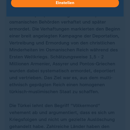
Jahr 1915 wurden Hunderte armenische
Einstellen
Intellektuelle, Führer und Vertreter in
Konstantinopel (dem heutigen Istanbul) von den
osmanischen Behörden verhaftet und später
ermordet. Die Verhaftungen markierten den Beginn
einer breit angelegten Kampagne der Deportation,
Vertreibung und Ermordung von den christlichen
Minderheiten im Osmanischen Reich während des
Ersten Weltkriegs. Schätzungsweise 1,5 - 2
Millionen Armenier, Assyrer und Pontos-Griechen
wurden dabei systematisch ermordet, deportiert
und vertrieben. Das Ziel war es, aus dem multi-
ethnisch geprägten Reich einen homogenen
türkisch-muslimischen Staat zu schaffen.
Die Türkei lehnt den Begriff "Völkermord"
vehement ab und argumentiert, dass es sich um
Kriegsfolgen und nicht um gezielte Auslöschung
gehandelt habe. Zahlreiche Länder haben den