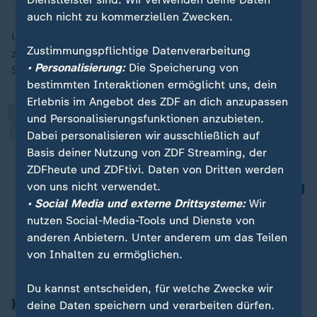
auch nicht zu kommerziellen Zwecken.
„
Um seine Familie in Deutschland zu schützen, habe er
Zustimmungspflichtige Datenverarbeitung
zusammen mit seinen beiden Kindern einen Kurs im
• Personalisierung:
Die Speicherung von
Selbstverteidigungssystem Krav Maga gemacht.
bestimmten Interaktionen ermöglicht uns, dein
Erlebnis im Angebot des ZDF an dich anzupassen
und Personalisierungsfunktionen anzubieten.
Wenn jemand kommt, ein Selfie
Dabei personalisieren wir ausschließlich auf
möchte, der jetzt offensichtlich
Basis deiner Nutzung von ZDF Streaming, der
türkische Herkunft ist, dann gehen
ZDFheute und ZDFtivi. Daten von Dritten werden
meine Kinder automatisch etwas weg
von uns nicht verwendet.
• Social Media und externe Drittsysteme:
Wir
von mir, auch aus
nutzen Social-Media-Tools und Dienste von
Sicherheitsgründen.
anderen Anbietern. Unter anderem um das Teilen
von Inhalten zu ermöglichen.
Cem Özdemir
Du kannst entscheiden, für welche Zwecke wir
Kritik an Sicherheitsbehörden
deine Daten speichern und verarbeiten dürfen.