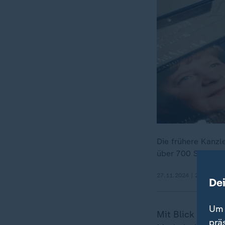
Die frühere Kanzl
über 700 Seiten zi
27.11.2024 | 2:20 min
De
Um 
Mit Blick auf d
prä