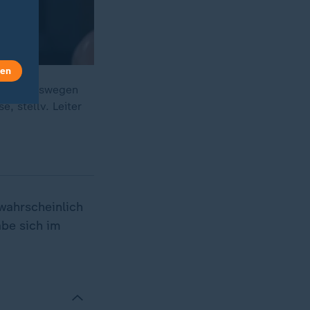
len
 Genau deswegen
, stellv. Leiter
wahrscheinlich
abe sich im