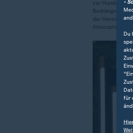
• S
vor Hunden gewu
Med
Bedrängnis zu b
and
der Hereinnahme
Atmosphäre sch
Du 
spe
akt
Zus
Ein
"Ei
Zus
Dat
für
änd
Hie
Wei