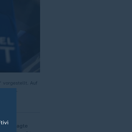
 vorgestellt. Auf
Karriere.
tivi
sland
sagte