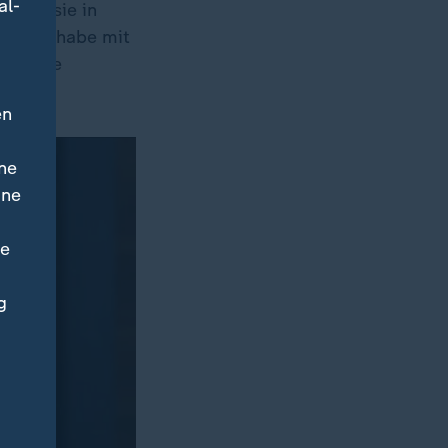
al-
, um sie in
 Putin habe mit
ütliche
en
ne
ine
ne
g