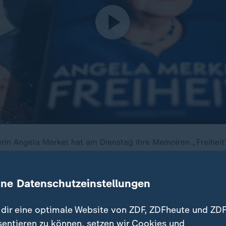
erin Angela Merkel hat am Dienstag ihre Memoiren „Freiheit“
eht sie Bilanz über ihr bisheriges Leben und ihre politische 
ine Datenschutzeinstellungen
dir eine optimale Website von ZDF, ZDFheute und ZDF
ie Annexion der ukrainischen Krim-Halbinsel durch
Rus
sentieren zu können, setzen wir Cookies und