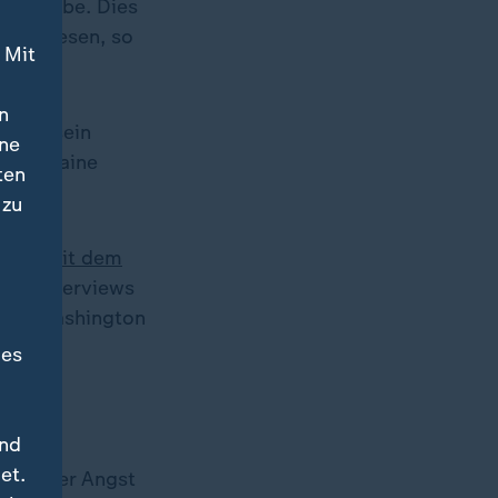
ogen habe. Dies
en gewesen, so
 Mit
n
chtig sein
ine
die Ukraine
ten
er.
 zu
ren mit dem
 TV-Interviews
a
in Washington
des
und
et.
von ihrer Angst