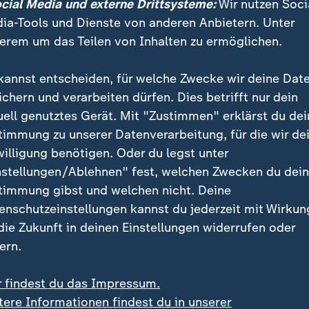
ocial Media und externe Drittsysteme:
Wir nutzen Soci
sst und seinen Labrador bewusst ins Zimmer gelassen
ia-Tools und Dienste von anderen Anbietern. Unter
ringen. Kremlsprecher Dmitri Peskow sagte daraufhin,
erem um das Teilen von Inhalten zu ermöglichen.
 seines Hundes ins Verhandlungszimmer nur eine gem
affen wollen.
kannst entscheiden, für welche Zwecke wir deine Dat
ichern und verarbeiten dürfen. Dies betrifft nur dein
uell genutztes Gerät. Mit "Zustimmen" erklärst du dei
timmung zu unserer Datenverarbeitung, für die wir de
willigung benötigen. Oder du legst unter
nstellungen/Ablehnen" fest, welchen Zwecken du dei
timmung gibst und welchen nicht. Deine
enschutzeinstellungen kannst du jederzeit mit Wirkun
 die Zukunft in deinen Einstellungen widerrufen oder
ern.
r findest du das Impressum.
tere Informationen findest du in unserer