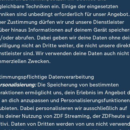
tin später gestanden habe, dass er diesbezüglich gel
gleichbare Techniken ein. Einige der eingesetzten
nkt in ihrem Verhältnis mit dem russischen Präsident
hniken sind unbedingt erforderlich für unser Angebot.
.
ner Zustimmung dürfen wir und unsere Dienstleister
über hinaus Informationen auf deinem Gerät speicher
sie gewusst, dass sie im Umgang mit Putin ganz vorsi
/oder abrufen. Dabei geben wir deine Daten ohne de
ge nicht, was die Ukraine wolle. Sie wolle aber, dass 
willigung nicht an Dritte weiter, die nicht unsere direk
 ihr eigenes Schicksal bestimme, betonte Merkel weit
nstleister sind. Wir verwenden deine Daten auch nicht
merziellen Zwecken.
anzlerin bewarb in den vergangenen Tagen ihre
Memoi
rinnerungen 1954-2021" in den USA. Sie trat dabei in
timmungspflichtige Datenverarbeitung
nsam mit dem früheren US-Präsidenten Barack Obam
ersonalisierung:
Die Speicherung von bestimmten
eraktionen ermöglicht uns, dein Erlebnis im Angebot 
 an dich anzupassen und Personalisierungsfunktionen
ubieten. Dabei personalisieren wir ausschließlich auf
te Merkels Angst vor Hunden aus
is deiner Nutzung von ZDF Streaming, der ZDFheute 
tivi. Daten von Dritten werden von uns nicht verwend
bt in ihrem Buch, Putin habe bei einem Treffen 2007 