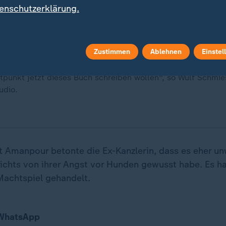
enschutzerklärung.
Zustimmen
Ablehnen
Einstel
n, 35 Jahre im Westen gelebt, sie ist heute 70 Jahre alt.
tpunkt jetzt dieses Buch schreiben wollen", so Wulf Schmiese
udio.
 Amanpour betonte die Ex-Kanzlerin, dass es eher un
 nichts von ihrer Angst vor Hunden gewusst habe. Es h
achtspiel gehandelt.
 WhatsApp