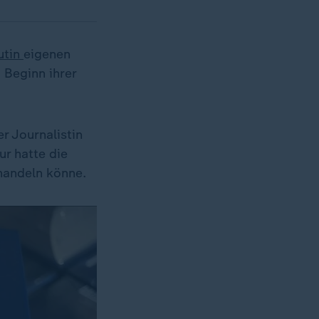
utin
eigenen
 Beginn ihrer
r Journalistin
r hatte die
handeln könne.