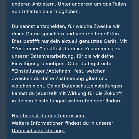
anderen Anbietern. Unter anderem um das Teilen
von Inhalten zu ermöglichen.
Du kannst entscheiden, für welche Zwecke wir
deine Daten speichern und verarbeiten dürfen.
Dies betrifft nur dein aktuell genutztes Gerät. Mit
Quelle: dpa
"Zustimmen" erklärst du deine Zustimmung zu
unserer Datenverarbeitung, für die wir deine
Einwilligung benötigen. Oder du legst unter
Sie wollen auf dem Laufenden bleiben? Dann sind
"Einstellungen/Ablehnen" fest, welchen
Sie beim ZDFheute-WhatsApp-Channel richtig. Hier
Zwecken du deine Zustimmung gibst und
erhalten Sie
die wichtigsten Nachrichten auf Ihr
welchen nicht. Deine Datenschutzeinstellungen
Smartphone
. Nehmen Sie teil an Umfragen oder
kannst du jederzeit mit Wirkung für die Zukunft
lassen Sie sich durch unseren Podcast "Kurze
in deinen Einstellungen widerrufen oder ändern.
Auszeit" inspirieren.
Zur Anmeldung
:
ZDFheute-
WhatsApp-Channel
.
Hier findest du das Impressum.
Weitere Informationen findest du in unserer
Datenschutzerklärung.