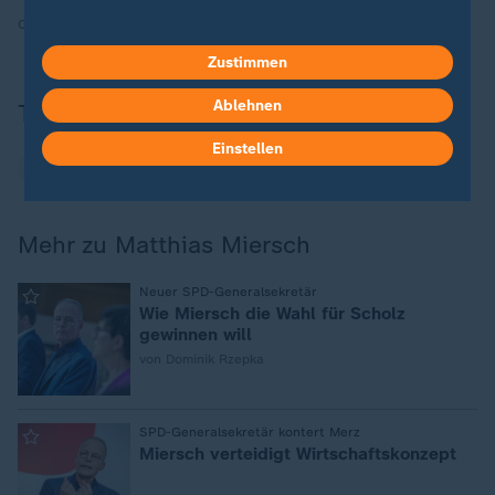
Quelle:
dpa
Zustimmen
Ablehnen
Thema
Einstellen
SPD
Mehr zu Matthias Miersch
:
Neuer SPD-Generalsekretär
Wie Miersch die Wahl für Scholz
gewinnen will
von Dominik Rzepka
:
SPD-Generalsekretär kontert Merz
Miersch verteidigt Wirtschaftskonzept