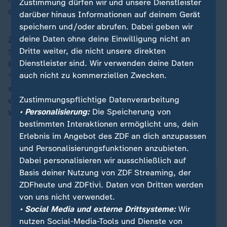
Zustimmung dürfen wir und unsere Dienstleister
auf eine entsprechende Frage.
darüber hinaus Informationen auf deinem Gerät
speichern und/oder abrufen. Dabei geben wir
deine Daten ohne deine Einwilligung nicht an
Zu den Gesprächen in Brandenburg, Thüringen und
Dritte weiter, die nicht unsere direkten
Sachsen über eine mögliche Regierungsbildung unter
Dienstleister sind. Wir verwenden deine Daten
Beteiligung des BSW sagte der SPD-Generalsekretär:
auch nicht zu kommerziellen Zwecken.
"Manche BSW-Landespolitiker vor Ort sind offenbar
sehr an einer Regierungsbildung interessiert. Die
Zustimmungspflichtige Datenverarbeitung
entscheidende Frage ist allerdings, wie Sahra
• Personalisierung:
Die Speicherung von
Wagenknecht sich da einmischt und mitentscheidet."
bestimmten Interaktionen ermöglicht uns, dein
Erlebnis im Angebot des ZDF an dich anzupassen
und Personalisierungsfunktionen anzubieten.
ZDFheute auf WhatsApp
Dabei personalisieren wir ausschließlich auf
Basis deiner Nutzung von ZDF Streaming, der
ZDFheute und ZDFtivi. Daten von Dritten werden
von uns nicht verwendet.
• Social Media und externe Drittsysteme:
Wir
nutzen Social-Media-Tools und Dienste von