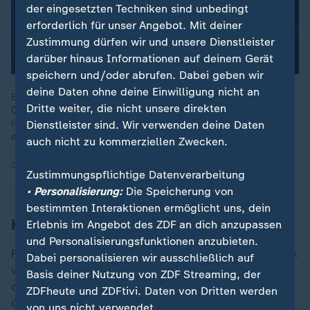
der eingesetzten Techniken sind unbedingt
erforderlich für unser Angebot. Mit deiner
Zustimmung dürfen wir und unsere Dienstleister
darüber hinaus Informationen auf deinem Gerät
speichern und/oder abrufen. Dabei geben wir
deine Daten ohne deine Einwilligung nicht an
Bei einer koronaren Herzerkrankung kann es zu
Dritte weiter, die nicht unsere direkten
Durchblutungsstörungen durch Kalkablagerungen in den
Herzkranzgefäßen kommen. Das führt im schlimmsten Fall zu
Dienstleister sind. Wir verwenden deine Daten
einem Herzinfarkt.
auch nicht zu kommerziellen Zwecken.
05.12.2022 | 0:59 min
Zustimmungspflichtige Datenverarbeitung
• Personalisierung:
Die Speicherung von
bestimmten Interaktionen ermöglicht uns, dein
Kritik von Krankenkassen und Ärzten
Erlebnis im Angebot des ZDF an dich anzupassen
und Personalisierungsfunktionen anzubieten.
Für seine Vorschläge erntet der Minister weiterhin Kritik
Dabei personalisieren wir ausschließlich auf
von Krankenkassen und Medizinern, insbesondere für
Basis deiner Nutzung von ZDF Streaming, der
den Ansatz, bereits Kindern und Jugendlichen
ZDFheute und ZDFtivi. Daten von Dritten werden
Cholesterin- und Lipidsenker zu verschreiben. Dies
von uns nicht verwendet.