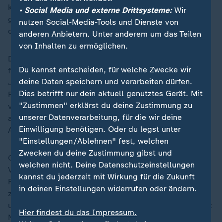
käme einer Zweckentfremdung von Präventionsmitteln
• Social Media und externe Drittsysteme:
Wir
gleich und es fehle die wissenschaftliche Evidenz für
nutzen Social-Media-Tools und Dienste von
die Sinnhaftigkeit einer solchen Maßnahme.
anderen Anbietern. Unter anderem um das Teilen
von Inhalten zu ermöglichen.
Der AOK-Bundesverband bekräftigte, dass das
Du kannst entscheiden, für welche Zwecke wir
flächendeckende Screening von Kindern und
deine Daten speichern und verarbeiten dürfen.
Jugendlichen zur Früherkennung von
Dies betrifft nur dein aktuell genutztes Gerät. Mit
Fettstoffwechselstörungen schlicht nicht sinnvoll und
"Zustimmen" erklärst du deine Zustimmung zu
viel zu teuer sei. "Der Nutzen eines solchen
unserer Datenverarbeitung, für die wir deine
allgemeinen Screenings ist nicht belegbar", sagte die
Einwilligung benötigen. Oder du legst unter
AOK-Vorstandsvorsitzende Carola Reimann.
"Einstellungen/Ablehnen" fest, welchen
Zwecken du deine Zustimmung gibst und
Grundsätzlich sehen insbesondere Ärzte auch den
welchen nicht. Deine Datenschutzeinstellungen
Vorschlag kritisch, Apotheken verstärkt in die
kannst du jederzeit mit Wirkung für die Zukunft
Früherkennung einzubeziehen. Die Union forderte
in deinen Einstellungen widerrufen oder ändern.
zuletzt einen Stopp des Gesetzes. Unstrittig ist aber
unter Kassen und Medizinern, dass die Bundesrepublik
Hier findest du das Impressum.
Nachholbedarf bei der Herzgesundheit hat.