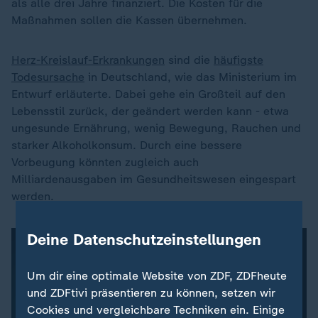
als alle drei Jahre finanziert. Die Kosten für die
Maßnahmen sollen die Kassen übernehmen.
Herz-Kreislauf-Erkrankungen
sind die
häufigste
Todesursache
in Deutschland, wie das Ministerium im
Entwurf erläuterte. Dabei gehe ein Großteil auf den
Lebensstil zurück, der geändert werden kann - etwa
ungesunde Ernährung, wenig Bewegung, Rauchen und
starker Alkoholkonsum. Durch eine bessere
Vorbeugung könnten zugleich auch
Milliardenausgaben im Gesundheitswesen eingespart
werden.
Deine Datenschutzeinstellungen
Um dir eine optimale Website von ZDF, ZDFheute
und ZDFtivi präsentieren zu können, setzen wir
Cookies und vergleichbare Techniken ein. Einige