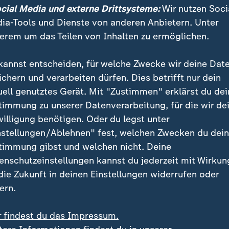
ocial Media und externe Drittsysteme:
Wir nutzen Soci
heit der Wähler der AfD sind keine 
ia-Tools und Dienste von anderen Anbietern. Unter
fach demokratiefern.
erem um das Teilen von Inhalten zu ermöglichen.
kannst entscheiden, für welche Zwecke wir deine Dat
ichern und verarbeiten dürfen. Dies betrifft nur dein
d "brauchen wir Beispiele für das Gelingen der Demok
uell genutztes Gerät. Mit "Zustimmen" erklärst du dei
der unter die Nase halten müssen", begründet Gauck.
timmung zu unserer Datenverarbeitung, für die wir de
kann von Bundestag, Bundesrat oder Bundesregierun
willigung benötigen. Oder du legst unter
ngsgericht
beantragt werden.
nstellungen/Ablehnen" fest, welchen Zwecken du dei
timmung gibst und welchen nicht. Deine
enschutzeinstellungen kannst du jederzeit mit Wirkun
in dem Verfahren nachgewiesen werden, dass sie agg
 die Zukunft in deinen Einstellungen widerrufen oder
en die Verfassung vorgeht. Das Bundesamt für Verfa
ern.
artei als rechtsextremistischen Verdachtsfall.
r findest du das Impressum.