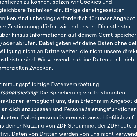
tät erzeugen - und das wäre politis
sentieren zu können, setzen wir Cookies und
gleichbare Techniken ein. Einige der eingesetzten
h.
hniken sind unbedingt erforderlich für unser Angebot.
ner Zustimmung dürfen wir und unsere Dienstleister
rüherer Bundespräsident
über hinaus Informationen auf deinem Gerät speicher
/oder abrufen. Dabei geben wir deine Daten ohne de
ucks würden verunsicherte konservative Bürger, die 
willigung nicht an Dritte weiter, die nicht unsere direk
 der Partei den Staat als Feind erleben.
nstleister sind. Wir verwenden deine Daten auch nicht
merziellen Zwecken.
ezweifeln die Sinnhaftigkeit eines 
timmungspflichtige Datenverarbeitung
sungsrechtler und Politikwissenschaftler bezweifelte
ersonalisierung:
Die Speicherung von bestimmten
nd Erfolg eines Gangs nach Karlsruhe. "Wir sollten d
eraktionen ermöglicht uns, dein Erlebnis im Angebot 
ingriffe setzen, sondern unsere eigenen Fähigkeiten, 
 an dich anzupassen und Personalisierungsfunktionen
stärken", sagte Gauck. Es brauche eine aktivere Zivilg
ubieten. Dabei personalisieren wir ausschließlich auf
ten Kampf gegen Nationalpopulismus.
is deiner Nutzung von ZDF Streaming, der ZDFheute 
tivi. Daten von Dritten werden von uns nicht verwend