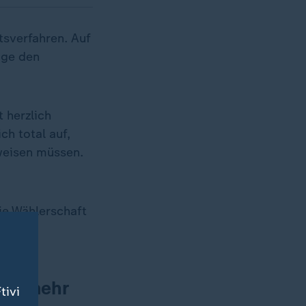
tsverfahren. Auf
ige den
 herzlich
ch total auf,
uweisen müssen.
ie Wählerschaft
och mehr
tivi