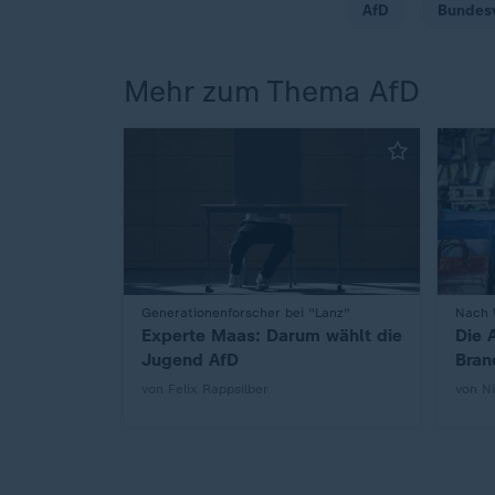
AfD
Bundesv
Mehr zum Thema AfD
:
Generationenforscher bei "Lanz"
:
Nach 
Experte Maas: Darum wählt die
Die A
Jugend AfD
Bran
von Felix Rappsilber
von N