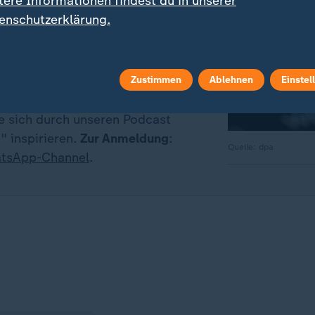
 WhatsApp
tere Informationen findest du in unserer
enschutzerklärung.
f dem Laufenden bleiben? Dann sind
eute-WhatsApp-Channel richtig.
Sie
die wichtigsten Nachrichten auf
Zustimmen
Ablehnen
Einstel
ne
. Nehmen Sie teil an Umfragen
ie sich durch unseren Podcast
" inspirieren.
Zur Anmeldung
:
Quelle: dpa
tsApp-Channel
.