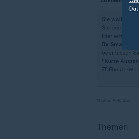
ZDFheute auf
Wei
Dat
Sie wollen au
Sie beim ZDFh
Hier erhalten 
Ihr Smartpho
oder lassen S
"Kurze Auszeit
ZDFheute-Wha
Quelle:
AFP, dpa
Themen