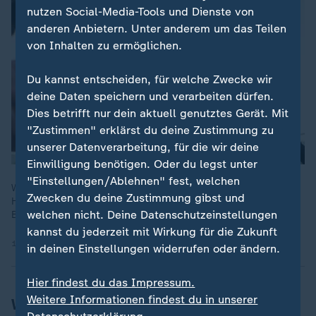
nutzen Social-Media-Tools und Dienste von
anderen Anbietern. Unter anderem um das Teilen
von Inhalten zu ermöglichen.
Du kannst entscheiden, für welche Zwecke wir
deine Daten speichern und verarbeiten dürfen.
Dies betrifft nur dein aktuell genutztes Gerät. Mit
"Zustimmen" erklärst du deine Zustimmung zu
unserer Datenverarbeitung, für die wir deine
Einwilligung benötigen. Oder du legst unter
"Einstellungen/Ablehnen" fest, welchen
Wer in seiner Mobilität eingeschränkt ist, stößt auf viele
Zwecken du deine Zustimmung gibst und
Herausforderungen. Das gilt auch für Menschen mit
welchen nicht. Deine Datenschutzeinstellungen
Behinderungen.
kannst du jederzeit mit Wirkung für die Zukunft
10.03.2022 | 30:14 min
in deinen Einstellungen widerrufen oder ändern.
Hier findest du das Impressum.
Weitere Informationen findest du in unserer
Wirtschaftslage spüren auch die WfbM