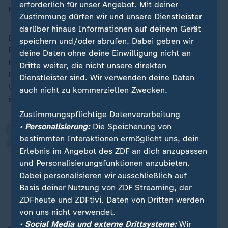
erforderlich für unser Angebot. Mit deiner
Menschen mit Behinderungen (BAG WfbM).
Zustimmung dürfen wir und unsere Dienstleister
darüber hinaus Informationen auf deinem Gerät
Demnach müssen die Werkstätten mindestens 70
speichern und/oder abrufen. Dabei geben wir
Prozent der Erlöse aus ihrem Arbeitsergebnis an ihre
deine Daten ohne deine Einwilligung nicht an
Beschäftigten ausschütten. Die restlichen
Dritte weiter, die nicht unsere direkten
„
Produktionserlöse sind für Investitionen in die
Dienstleister sind. Wir verwenden deine Daten
Verbesserung der Werkstätten, neue Anlagen und
auch nicht zu kommerziellen Zwecken.
ähnliches vorgesehen.
Zustimmungspflichtige Datenverarbeitung
• Personalisierung:
Die Speicherung von
30 Prozent dürfen die Werkstätten
bestimmten Interaktionen ermöglicht uns, dein
Erlebnis im Angebot des ZDF an dich anzupassen
also als Reserve behalten. Die
und Personalisierungsfunktionen anzubieten.
meisten zahlen heute aber schon
Dabei personalisieren wir ausschließlich auf
volle 100 Prozent aus.
Basis deiner Nutzung von ZDF Streaming, der
ZDFheute und ZDFtivi. Daten von Dritten werden
Konstantin Fischer, Bundesarbeitsgemeinschaft WfbM
von uns nicht verwendet.
• Social Media und externe Drittsysteme:
Wir