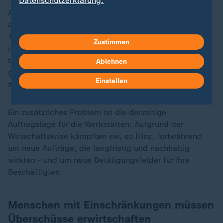
Datenschutzerklärung.
Auch die NRD zahlt 100 Prozent der Erlöse ihrer WfbM
an die dort Beschäftigten aus, sagt deren Vorstand
Thorsten Hinz. "Aufgrund unserer Gemeinnützigkeit
Zustimmen
und der gesetzlichen Vorgaben können wir nur sehr
begrenzt Überschüsse erwirtschaften, die dann auch
Ablehnen
ganz den Beschäftigten und der WfbM
Einstellen
zugutekommen."
Ein zusätzliches Problem ist die derzeitige
Auftragslage für die Werkstätten: Aufgrund der
Wirtschaftskrise kämpften sie, so Hinz, fortwährend
um neue Aufträge, die langfristig und nachhaltig
wirkten - und um neue Betätigungsfelder für ihre
Beschäftigten.
Menschen mit Einschränkungen müssen
Überschüsse erwirtschaften