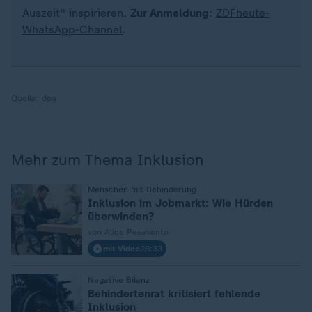
Auszeit" inspirieren.
Zur Anmeldung
:
ZDFheute-
WhatsApp-Channel
.
Quelle:
dpa
Mehr zum Thema Inklusion
:
Menschen mit Behinderung
Inklusion im Jobmarkt: Wie Hürden
überwinden?
von Alice Pesavento
mit Video
28:33
:
Negative Bilanz
Behindertenrat kritisiert fehlende
Inklusion