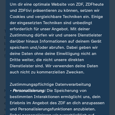
Um dir eine optimale Website von ZDF, ZDFheute
und ZDFtivi präsentieren zu können, setzen wir
Statistik für Deutschland: Fast jeder Zehnte hat
Cookies und vergleichbare Techniken ein. Einige
schwere Behinderung
der eingesetzten Techniken sind unbedingt
erforderlich für unser Angebot. Mit deiner
Türen in öffentlichen Gebäuden sollten mit Braille
Zustimmung dürfen wir und unsere Dienstleister
beschriftet sein. "Automaten sollten mit Braille besser
darüber hinaus Informationen auf deinem Gerät
bedienbar gemacht werden, genauso
speichern und/oder abrufen. Dabei geben wir
Fernbedienungen, Kaffeemaschinen,
deine Daten ohne deine Einwilligung nicht an
Selbstbedienungskassen."
Dritte weiter, die nicht unsere direkten
Dienstleister sind. Wir verwenden deine Daten
Technik zum Hören und Fühlen: Blinde können
auch nicht zu kommerziellen Zwecken.
Sonnenfinsternis erleben
Zustimmungspflichtige Datenverarbeitung
• Personalisierung:
Die Speicherung von
Nach Schätzungen des Verbands können bundesweit
bestimmten Interaktionen ermöglicht uns, dein
etwa 20.000 Menschen diese Schrift lesen. Sie zu
Erlebnis im Angebot des ZDF an dich anzupassen
erlernen, sei einfach, sagte Bethke. Die Brailleschrift
und Personalisierungsfunktionen anzubieten.
werde meist bereits in der Grundschule im Biologie-