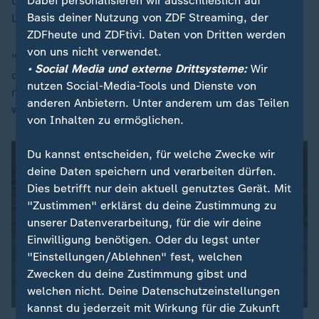
Dabei personalisieren wir ausschließlich auf
Unterricht thematisiert. Für blinde Kinder werde das
Basis deiner Nutzung von ZDF Streaming, der
Lesenlernen in Braille organisiert.
ZDFheute und ZDFtivi. Daten von Dritten werden
von uns nicht verwendet.
"Allerdings gibt es in Deutschland zu wenig
• Social Media und externe Drittsysteme:
Wir
qualifizierte Blindenlehrkräfte, sodass viele Kinder
nutzen Social-Media-Tools und Dienste von
nicht ausreichend beim Braille-Lernen unterstützt
anderen Anbietern. Unter anderem um das Teilen
werden", sagte er.
von Inhalten zu ermöglichen.
Du kannst entscheiden, für welche Zwecke wir
deine Daten speichern und verarbeiten dürfen.
Dies betrifft nur dein aktuell genutztes Gerät. Mit
"Zustimmen" erklärst du deine Zustimmung zu
unserer Datenverarbeitung, für die wir deine
Einwilligung benötigen. Oder du legst unter
"Einstellungen/Ablehnen" fest, welchen
Zwecken du deine Zustimmung gibst und
welchen nicht. Deine Datenschutzeinstellungen
kannst du jederzeit mit Wirkung für die Zukunft