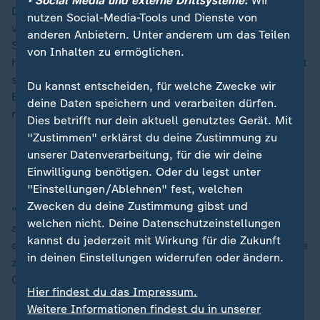
• Social Media und externe Drittsysteme:
Wir
Drogenkriminalität und Gewalttaten bereits seit
nutzen Social-Media-Tools und Dienste von
vergangenem November im Fokus der Behörden. Die
anderen Anbietern. Unter anderem um das Teilen
Streifenpolizei war verstärkt präsent. Viele Menschen
von Inhalten zu ermöglichen.
hätten sich dort insbesondere abends und nachts nicht
sicher gefühlt, sagt Herzing. Man müsse mit der
Du kannst entscheiden, für welche Zwecke wir
Erkenntnis leben, dass eine absolute Sicherheit nicht
deine Daten speichern und verarbeiten dürfen.
möglich sei.
Dies betrifft nur dein aktuell genutztes Gerät. Mit
"Zustimmen" erklärst du deine Zustimmung zu
Merz fordert Zurückweisung an allen Grenzen
unserer Datenverarbeitung, für die wir deine
Kubicki bei "Lanz": Eine Form von Staatsversagen
Einwilligung benötigen. Oder du legst unter
"Einstellungen/Ablehnen" fest, welchen
Zwecken du deine Zustimmung gibst und
"Diese Gewissheit macht mir Angst, sie macht uns
welchen nicht. Deine Datenschutzeinstellungen
allen Angst. Aber wir können und dürfen die Tat eines
kannst du jederzeit mit Wirkung für die Zukunft
einzelnen niemals einer gesamten Bevölkerungsgruppe
in deinen Einstellungen widerrufen oder ändern.
zurechnen, auch wenn wir wütend sind", sagt der
Oberbürgermeister.
Hier findest du das Impressum.
Weitere Informationen findest du in unserer