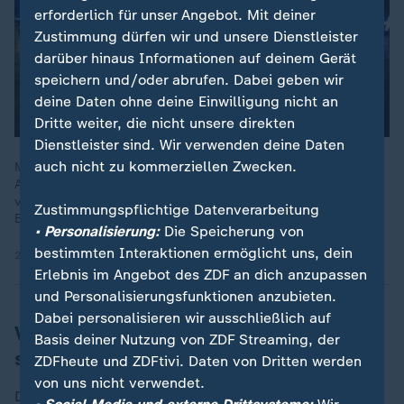
erforderlich für unser Angebot. Mit deiner
Zustimmung dürfen wir und unsere Dienstleister
darüber hinaus Informationen auf deinem Gerät
speichern und/oder abrufen. Dabei geben wir
deine Daten ohne deine Einwilligung nicht an
Dritte weiter, die nicht unsere direkten
Dienstleister sind. Wir verwenden deine Daten
auch nicht zu kommerziellen Zwecken.
Merz Forderungen der Grenzschließungen nach Angriff von
Aschaffenburg seien "weder europarechtskonform noch
verfassungskonform", so Felix Banaszak, Parteivorsitzender
Zustimmungspflichtige Datenverarbeitung
B'90/Grünen.
• Personalisierung:
Die Speicherung von
bestimmten Interaktionen ermöglicht uns, dein
24.01.2025 | 7:03 min
Erlebnis im Angebot des ZDF an dich anzupassen
und Personalisierungsfunktionen anzubieten.
Dabei personalisieren wir ausschließlich auf
Viele Menschen fühlen sich nicht mehr
Basis deiner Nutzung von ZDF Streaming, der
sicher
ZDFheute und ZDFtivi. Daten von Dritten werden
von uns nicht verwendet.
Der Park, in dem sich die Tat ereignete, steht wegen