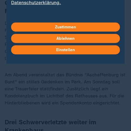
Oberbürgermeister warnt vor
Datenschutzerklärung.
Rachegedanken
Der Oberbürgermeister mahnte, jetzt zusammen zu
Zustimmen
halten. Aus so einer furchtbaren Tat dürften keine
Spirale der Gewalt und des Hasses, keine
Ablehnen
Rachegedanken entstehen. Vielmehr sollten die
Einstellen
Gedanken bei den Opfern und ihren Angehörigen
liegen.
Am Abend veranstaltet das Bündnis "Aschaffenburg ist
Bunt" ein stilles Gedenken im Park. Am Sonntag soll
eine Trauerfeier stattfinden. Zusätzlich liegt ein
Kondolenzbuch im Lichthof des Rathauses aus. Für die
Hinterbliebenen wird ein Spendenkonto eingerichtet.
Drei Schwerverletzte weiter im
Krankenhaus