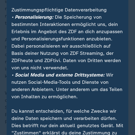
in der Breite verändern. Ex-JA-Chef Gnauck kandidiert
nicht erneut, wie er ZDF frontal mitteilt. Auch
Zustimmungspflichtige Datenverarbeitung
mindestens zwei seiner ehemaligen Stellvertreter
• Personalisierung:
Die Speicherung von
treten nicht mehr an. Wer für sie nachrückt, ist offen.
bestimmten Interaktionen ermöglicht uns, dein
Erlebnis im Angebot des ZDF an dich anzupassen
und Personalisierungsfunktionen anzubieten.
Auch die Mitglieder werden durchmischt: Die alte JA
Dabei personalisieren wir ausschließlich auf
hatte laut Gnauck rund 2.300 Mitglieder, wovon etwa
Basis deiner Nutzung von ZDF Streaming, der
die Hälfte in der AfD sind. Wer künftig bei der Jugend
ZDFheute und ZDFtivi. Daten von Dritten werden
mitmachen will, muss Parteimitglied sein. Für die AfD
von uns nicht verwendet.
ist das ein wichtiges, neues Kontrollinstrument - sie
• Social Media und externe Drittsysteme:
Wir
könnte aussieben.
nutzen Social-Media-Tools und Dienste von
anderen Anbietern. Unter anderem um das Teilen
Wachsen dürfte die Jugendorganisation indes durch
von Inhalten zu ermöglichen.
die 7.000 bis 8.000 AfD-Mitglieder unter 36 Jahren.
„
Sie waren bislang nur teilweise in der JA. Die
Du kannst entscheiden, für welche Zwecke wir
Politologin Anna-Sophie Heinze, die zum Einfluss der
deine Daten speichern und verarbeiten dürfen.
Parteijugend forscht, prognostiziert deshalb:
Dies betrifft nur dein aktuell genutztes Gerät. Mit
"Zustimmen" erklärst du deine Zustimmung zu