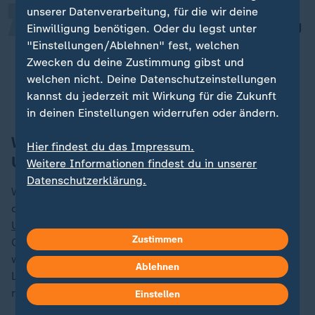
unserer Datenverarbeitung, für die wir deine
Die neue AfD-Jugend wird langfristig
Einwilligung benötigen. Oder du legst unter
deutlich größer werden als die alte
"Einstellungen/Ablehnen" fest, welchen
Zwecken du deine Zustimmung gibst und
Junge Alternative.
welchen nicht. Deine Datenschutzeinstellungen
Anna-Sophie Heinze, Politikwissenschaftlerin Universität Trier
kannst du jederzeit mit Wirkung für die Zukunft
in deinen Einstellungen widerrufen oder ändern.
Wie hält es die AfD mit der
Hier findest du das Impressum.
Unvereinbarkeitsliste?
Weitere Informationen findest du in unserer
Datenschutzerklärung.
Was für alte JA-Mitglieder entscheidend werden
dürfte, ist der Umgang der AfD mit der
Unvereinbarkeitsliste
. Wer in einer dort genannten
Zustimmen
Organisation Mitglied war, darf nicht in die Partei -
wobei sie sich daran selbst nicht immer hält. Auf der
Ablehnen
Liste steht auch die "Identitäre Bewegung" (IB), eine
rechtsextreme Aktivistengruppe.
Einstellen