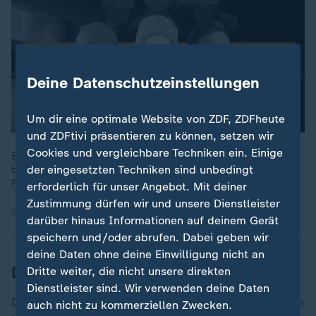
Deine Datenschutzeinstellungen
Um dir eine optimale Website von ZDF, ZDFheute
und ZDFtivi präsentieren zu können, setzen wir
Cookies und vergleichbare Techniken ein. Einige
Bei ihrer Gründung 2013 war die AfD eine konservativ-
der eingesetzten Techniken sind unbedingt
bürgerliche Partei, gerichtet vor allem gegen die Euro-
Rettungspolitik.
erforderlich für unser Angebot. Mit deiner
Zustimmung dürfen wir und unsere Dienstleister
08.10.2024 | 43:48 min
darüber hinaus Informationen auf deinem Gerät
speichern und/oder abrufen. Dabei geben wir
deine Daten ohne deine Einwilligung nicht an
Die Funktionäre: Die alte JA-Spitze geht
Dritte weiter, die nicht unsere direkten
Dienstleister sind. Wir verwenden deine Daten
Die neue Parteijugend wird sich an der Spitze und auch
auch nicht zu kommerziellen Zwecken.