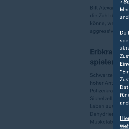
• S
Bill Alexander,
Med
die Zahl der Tod
and
könne, wenn man
aggressiver Verd
Du 
spe
akt
Erbkrankhe
Zus
spielen
Ein
"Ei
Schwarze Rekrut
Zus
hoher Anteil, we
Dat
Polizeikräfte Sc
für
Sichelzellkrankh
änd
Leben aus. Aber
Dehydrierung od
Hie
Muskelabbau ve
Wei