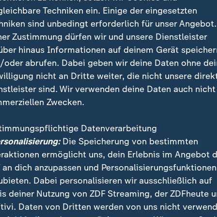
gleichbare Techniken ein. Einige der eingesetzten
ittel der Fälle haben sich seit 2020 ereignet. Die Zuna
hniken sind unbedingt erforderlich für unser Angebot.
e Polizei ihren Nachwuchs zunehmend aus einem gemis
ner Zustimmung dürfen wir und unsere Dienstleister
was älteren Bewerbern rekrutiert, weil Personalmangel
über hinaus Informationen auf deinem Gerät speicher
/oder abrufen. Dabei geben wir deine Daten ohne de
n sich überrascht von den AP-Erkenntnissen, die auf 
willigung nicht an Dritte weiter, die nicht unsere direk
en über Todesfälle von Polizisten in jedem US-Staat, 
nstleister sind. Wir verwenden deine Daten auch nicht
latzsicherheit und Medienberichten basieren. Und sie
merziellen Zwecken.
hätten verhindert werden können. David Jude, ein pens
Ausbilder an der Akademie der Staatspolizei in Kent
timmungspflichtige Datenverarbeitung
ersonalisierung:
Die Speicherung von bestimmten
eraktionen ermöglicht uns, dein Erlebnis im Angebot 
 sollte keinen einzigen Tod zur Folg
 an dich anzupassen und Personalisierungsfunktionen
ige denn 29.
ubieten. Dabei personalisieren wir ausschließlich auf
is deiner Nutzung von ZDF Streaming, der ZDFheute 
ionierter Kommandeur
tivi. Daten von Dritten werden von uns nicht verwend