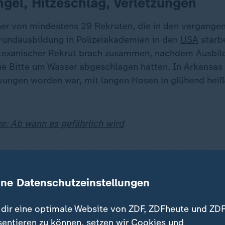
el, Hitzeschlag, Verletzungen
iner von mindestens 29 Rekruten, die in den vergange
rundausbildung in Polizeiakademien in den
USA
starbe
 texanischer Rekrut brach zusammen, nachdem Ausbild
ie Bitte um Wasser abgeschlagen hatten. In Arkansas 
wungen worden war, mit langen Hosen in glühend hei
: Ab wann es gefährlich wird
der in North Carolina, der während eines einstündigen
m Wassertrinken hatte, wies noch eine Stunde nach s
r von 41 Grad auf. Viele, wie Donat, starben am erste
ine Datenschutzeinstellungen
dir eine optimale Website von ZDF, ZDFheute und ZDF
berrascht von neuen Erkenntnissen
sentieren zu können, setzen wir Cookies und