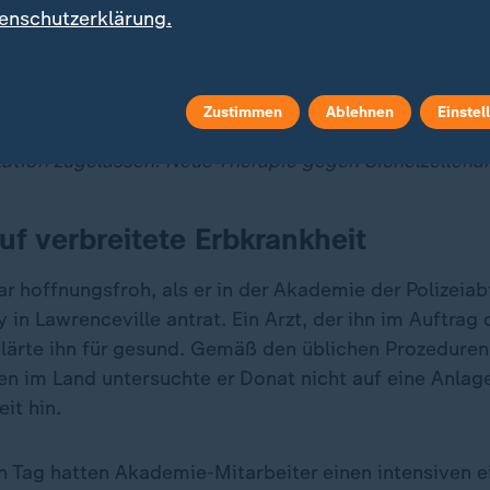
enschutzerklärung.
n Fällen kommt es zum Zusammenbruch und Tod. Bis zu
ger weisen sie auf, aber die meisten betroffenen Er
 wie Wissenschaftler sagen.
Zustimmen
Ablehnen
Einstel
tion zugelassen: Neue Therapie gegen Sichelzellen
auf verbreitete Erbkrankheit
r hoffnungsfroh, als er in der Akademie der Polizeiab
in Lawrenceville antrat. Ein Arzt, der ihn im Auftrag
klärte ihn für gesund. Gemäß den üblichen Prozeduren
en im Land untersuchte er Donat nicht auf eine Anlage
it hin.
n Tag hatten Akademie-Mitarbeiter einen intensiven 