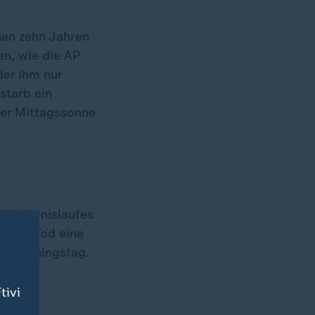
nen zehn Jahren
n, wie die AP
er ihm nur
starb ein
ßer Mittagssonne
 Hindernislaufes
einem Tod eine
n Trainingstag.
tivi