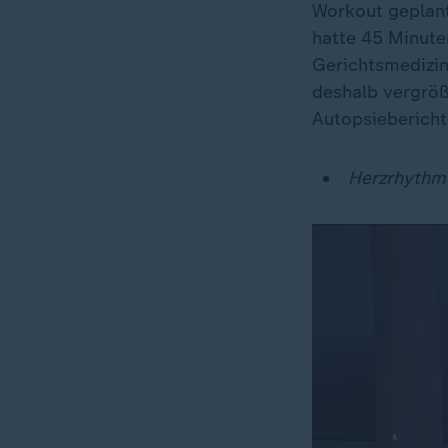
Workout geplant 
hatte 45 Minute
Gerichtsmedizi
deshalb vergröße
Autopsieberichte
Herzrhythmu