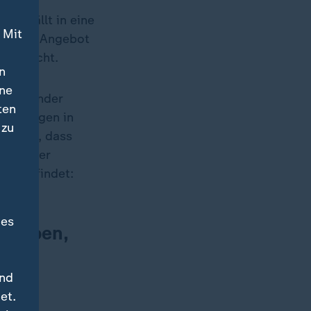
hme fällt in eine
 Mit
chteren Angebot
 herrscht.
n
ine
eingehender
ten
Unterlagen in
 zu
 sagen, dass
ionierter
ucky, findet:
des
e gaben,
und
et.