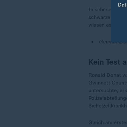
Dat
In sehr seltene
schwarze US-Bür
wissen es nicht,
Genmanipula
Kein Test 
Ronald Donat wa
Gwinnett County 
untersuchte, er
Polizeiabteilung
Sichelzellkrankhe
Gleich am erste