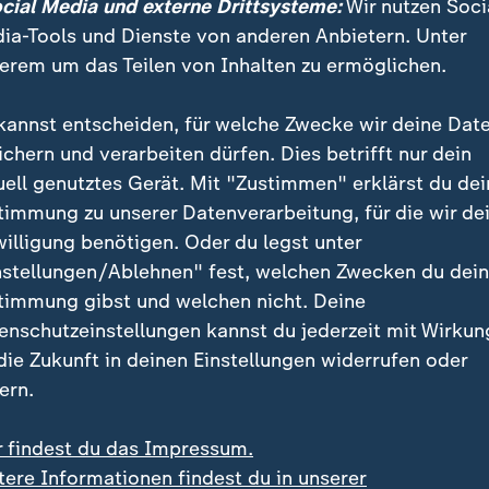
ocial Media und externe Drittsysteme:
Wir nutzen Soci
 CEO des National Law Enforcment Memorial in Washin
ia-Tools und Dienste von anderen Anbietern. Unter
esfälle verringert, aber wahrscheinlich nicht ganz v
erem um das Teilen von Inhalten zu ermöglichen.
 die Art der Polizeiarbeit bedenke, die Verfolgung 
ächtiger einschließe.
kannst entscheiden, für welche Zwecke wir deine Dat
ichern und verarbeiten dürfen. Dies betrifft nur dein
uell genutztes Gerät. Mit "Zustimmen" erklärst du dei
it kann Rolle bei physischer Anstr
timmung zu unserer Datenverarbeitung, für die wir de
willigung benötigen. Oder du legst unter
nstellungen/Ablehnen" fest, welchen Zwecken du dei
en machten fast 60 Prozent der Toten aus - ein unve
timmung gibst und welchen nicht. Deine
il Bundesstatistiken zufolge insgesamt nur 12 Prozent
enschutzeinstellungen kannst du jederzeit mit Wirkun
hwarze sind. Viele der Betroffenen hatten eine Anlage 
 die Zukunft in deinen Einstellungen widerrufen oder
eit. Die Erbkrankheit wirkt sich üblicherweise nicht au
ern.
 sie kann im Zuge von extremen physischen Anstreng
er hohen Körpertemperaturen den Blutfluss beeinträ
r findest du das Impressum.
rursachen.
tere Informationen findest du in unserer