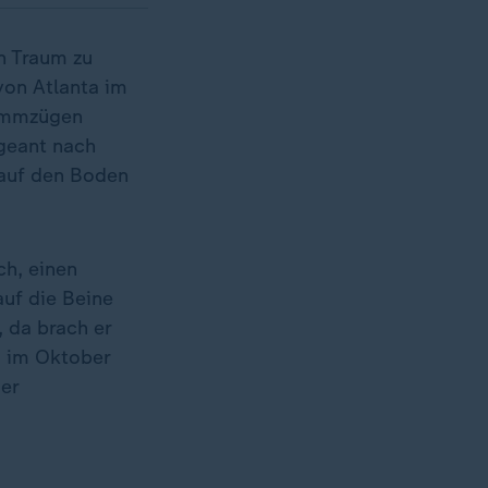
n Traum zu
von Atlanta im
limmzügen
rgeant nach
 auf den Boden
ch, einen
auf die Beine
 da brach er
g im Oktober
er