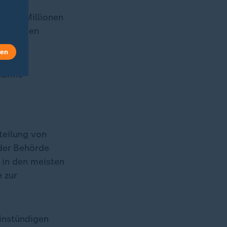
 drei Millionen
wachsenen
len
anämie
teilung von
 der Behörde
 in den meisten
 zur
einstündigen