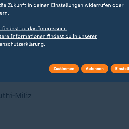
Quelle: dpa
 die Zukunft in deinen Einstellungen widerrufen oder
tsApp-Channel
.
ern.
r findest du das Impressum.
tere Informationen findest du in unserer
enschutzerklärung.
Zustimmen
Ablehnen
Einstel
thi-Miliz