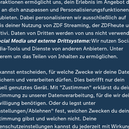
eraktionen ermöglicht uns, dein Erlebnis im Angebot 
liegt Angriffe auf Einrichtungen und Waffensysteme de
 an dich anzupassen und Personalisierungsfunktionen
hiffe gerichtete Raketen und Drohnen. Neben den
US
ubieten. Dabei personalisieren wir ausschließlich auf
e Staaten wie Großbritannien an Einsätzen zur Abwehr
is deiner Nutzung von ZDF Streaming, der ZDFheute 
tivi. Daten von Dritten werden von uns nicht verwend
ocial Media und externe Drittsysteme:
Wir nutzen Soci
ia-Tools und Dienste von anderen Anbietern. Unter
 Huthi-Miliz: Fregatte "Hessen" beendet Einsatz
erem um das Teilen von Inhalten zu ermöglichen.
kannst entscheiden, für welche Zwecke wir deine Dat
 WhatsApp
ichern und verarbeiten dürfen. Dies betrifft nur dein
uell genutztes Gerät. Mit "Zustimmen" erklärst du dei
f dem Laufenden bleiben? Dann sind
timmung zu unserer Datenverarbeitung, für die wir de
eute-WhatsApp-Channel richtig.
willigung benötigen. Oder du legst unter
Sie
die wichtigsten Nachrichten auf
nstellungen/Ablehnen" fest, welchen Zwecken du dei
ne
. Nehmen Sie teil an Umfragen
timmung gibst und welchen nicht. Deine
ie sich durch unseren Podcast
enschutzeinstellungen kannst du jederzeit mit Wirkun
" inspirieren.
Zur Anmeldung
: