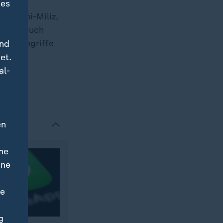
des
r Huthi-Miliz,
A
sind auch
 der Angriffe
und
et.
al-
en
ne
ine
ne
g