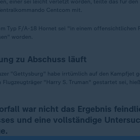
en, einer sei leicht verletzt worden, teilte das für d
Zentralkommando Centcom mit.
m Typ F/A-18 Hornet sei "in einem offensichtlichen Fa
sen" worden.
ung zu Abschuss läuft
zer "Gettysburg" habe irrtümlich auf den Kampfjet 
Flugzeugträger "Harry S. Truman" gestartet sei, hieß
orfall war nicht das Ergebnis feindl
ses und eine vollständige Untersuc
e.