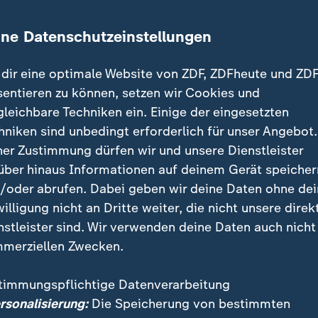
US-Zentralkommando Centcom
ine Datenschutzeinstellungen
äfte sind in der Region unter anderem wegen Bedrohu
Jemen im Einsatz. Am Samstag bombardierte das Milit
dir eine optimale Website von ZDF, ZDFheute und ZDF
Miliz nahe der Hauptstadt Sanaa. Darüber hinaus wur
sentieren zu können, setzen wir Cookies und
und ein Marschflugkörper über dem Roten Meer abge
gleichbare Techniken ein. Einige der eingesetzten
hniken sind unbedingt erforderlich für unser Angebot.
ner Zustimmung dürfen wir und unsere Dienstleister
mweltkatastrophe: Öltanker brennt nach Huthi-Angri
über hinaus Informationen auf deinem Gerät speicher
/oder abrufen. Dabei geben wir deine Daten ohne de
Staaten wehren immer wieder Huthi
willigung nicht an Dritte weiter, die nicht unsere direk
nstleister sind. Wir verwenden deine Daten auch nicht
merziellen Zwecken.
 Gaza-Kriegs zwischen
Israel
und der radikal-islamist
ion Hamas greifen die mit den Islamisten verbündete
timmungspflichtige Datenverarbeitung
Raketen und Drohnen Ziele in Israel und Schiffe im R
ersonalisierung:
Die Speicherung von bestimmten