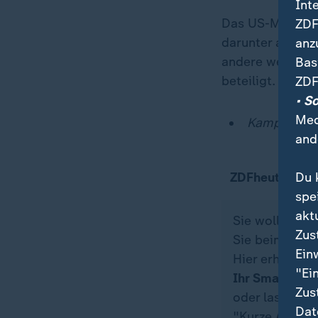
Int
Das US-Militär f
ZDF
darunter auf Sc
anz
andere westlich
Bas
beteiligt.
ZDF
• S
Med
Kampf gegen
and
Du 
ZDFheute auf
spe
akt
Sie wollen au
Zus
Sie beim ZDFh
Ein
Hier erhalten 
"Ei
Ihr Smartpho
Zus
oder lassen S
Dat
"Kurze Auszeit