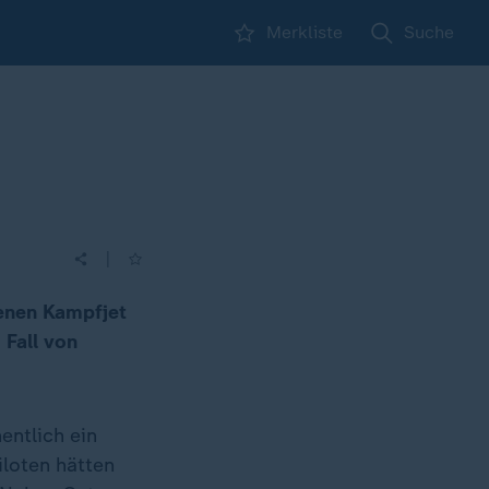
Merkliste
Suche
|
genen Kampfjet
Fall von
entlich ein
loten hätten