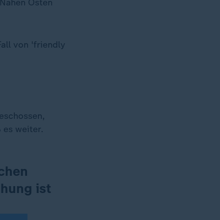
en Nahen Osten
ll von 'friendly
geschossen,
 es weiter.
ichen
hung ist