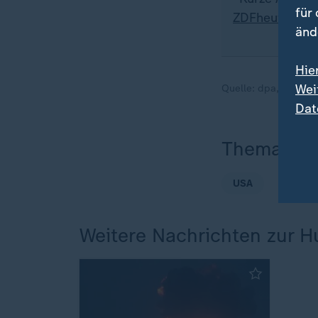
für
ZDFheute-Wha
änd
Hie
Wei
Quelle:
dpa, AFP
Dat
Thema
USA
Weitere Nachrichten zur Hu