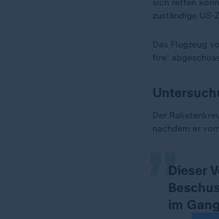
sich retten könn
zuständige US-
Das Flugzeug vo
fire' abgeschos
Untersuch
„
Der Raketenkreu
nachdem er vom 
Dieser V
Beschus
im Gang