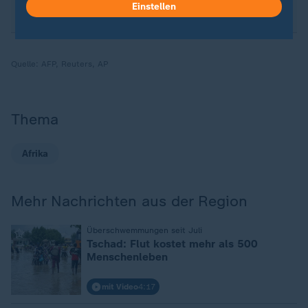
Einstellen
Quelle:
AFP, Reuters, AP
Thema
Afrika
Mehr Nachrichten aus der Region
:
Überschwemmungen seit Juli
Tschad: Flut kostet mehr als 500
Menschenleben
mit Video
4:17