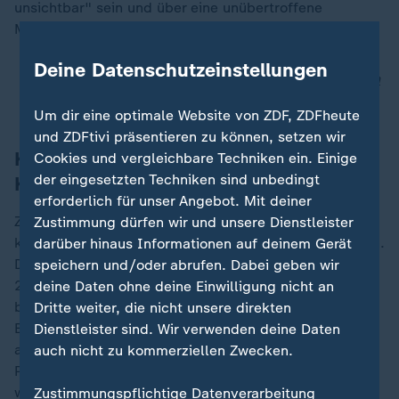
unsichtbar" sein und über eine unübertroffene
Manövrier- und Leistungsfähigkeit verfügen.
Deine Datenschutzeinstellungen
Richterin blockiert Ausschluss von Transmenschen
aus US-Militär
Um dir eine optimale Website von ZDF, ZDFheute
und ZDFtivi präsentieren zu können, setzen wir
Kampfjet-Projekt 2024 wegen hohen
Cookies und vergleichbare Techniken ein. Einige
der eingesetzten Techniken sind unbedingt
Kosten gestoppt
erforderlich für unser Angebot. Mit deiner
Zum Volumen des Auftrags für Boeing machte Trump
Zustimmung dürfen wir und unsere Dienstleister
keine Angaben und führte hierfür Sicherheitsgründe an.
darüber hinaus Informationen auf deinem Gerät
Die Ausgaben dürften jedoch massiv sein: Bereits
speichern und/oder abrufen. Dabei geben wir
2018 hatte die Finanzbehörde des US-Kongresses mit
deine Daten ohne deine Einwilligung nicht an
bis zu 300 Millionen Dollar (heute etwa 276 Millionen
Dritte weiter, die nicht unsere direkten
Euro) pro Kampfjet gerechnet - deutlich mehr als für
Dienstleister sind. Wir verwenden deine Daten
alle anderen Flugzeuge der US-Luftwaffe. Das NGAD-
auch nicht zu kommerziellen Zwecken.
Programm war 2024 zunächst aufgrund von Bedenken
wegen der hohen Kosten gestoppt worden.
Zustimmungspflichtige Datenverarbeitung