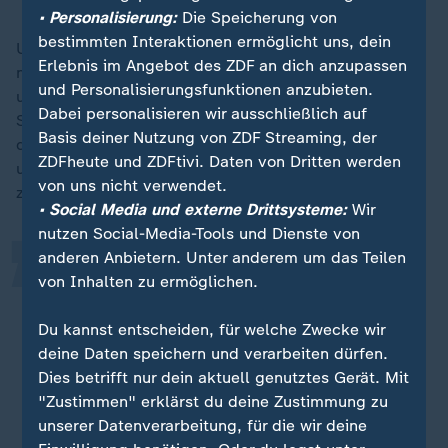
• Personalisierung:
Die Speicherung von
bestimmten Interaktionen ermöglicht uns, dein
US-Verteidigungsminister Peter Hegseth sagte, der
Erlebnis im Angebot des ZDF an dich anzupassen
neue Jet stelle eine "sehr direkte, klare Botschaft an
und Personalisierungsfunktionen anzubieten.
unsere Verbündeten dar, dass wir uns nicht aus dem
Dabei personalisieren wir ausschließlich auf
Staub machen - und an unsere Feinde, dass (...) wir in
„
Basis deiner Nutzung von ZDF Streaming, der
der Lage sein werden, über Generationen hinweg
ZDFheute und ZDFtivi. Daten von Dritten werden
ungehindert unsere Macht auf der ganzen Welt zu
von uns nicht verwendet.
zeigen".
• Social Media und externe Drittsysteme:
Wir
nutzen Social-Media-Tools und Dienste von
anderen Anbietern. Unter anderem um das Teilen
Dies ist eine historische Investition
von Inhalten zu ermöglichen.
in das amerikanische Militär.
Du kannst entscheiden, für welche Zwecke wir
Peter Hegseth, US-Verteidigungsminister
deine Daten speichern und verarbeiten dürfen.
Dies betrifft nur dein aktuell genutztes Gerät. Mit
Was bedeuten Trumps militärische Dekrete?
"Zustimmen" erklärst du deine Zustimmung zu
unserer Datenverarbeitung, für die wir deine