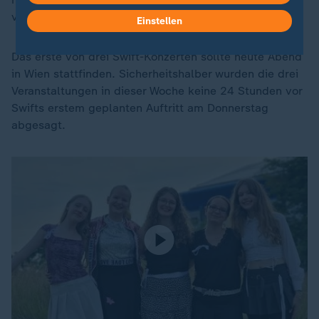
vorbereitet.
Einstellen
Das erste von drei Swift-Konzerten sollte heute Abend
in Wien stattfinden. Sicherheitshalber wurden die drei
Veranstaltungen in dieser Woche keine 24 Stunden vor
Swifts erstem geplanten Auftritt am Donnerstag
abgesagt.