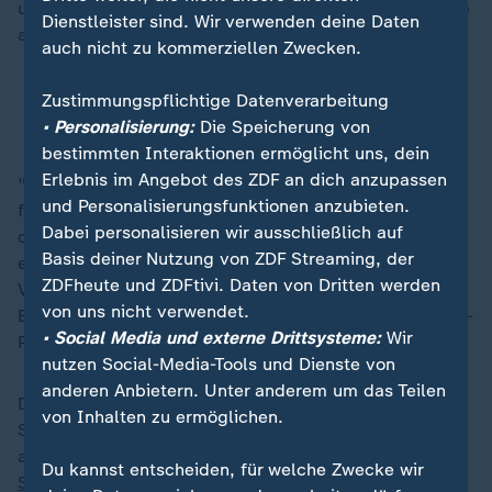
und Nachrichtendienst, Omar Haijawi-Pirchner. Er habe
Dienstleister sind. Wir verwenden deine Daten
am Donnerstag oder Freitag zuschlagen wollen.
auch nicht zu kommerziellen Zwecken.
Terrorismus-Experte Peter Neumann: IS hat es
Zustimmungspflichtige Datenverarbeitung
wieder zurück geschafft
• Personalisierung:
Die Speicherung von
bestimmten Interaktionen ermöglicht uns, dein
Erlebnis im Angebot des ZDF an dich anzupassen
"Eines geht klar hervor: Er ist klar radikalisiert und
und Personalisierungsfunktionen anzubieten.
findet es richtig, ungläubige Menschen zu töten." Bei
Dabei personalisieren wir ausschließlich auf
dem zweiten Festgenommenen handelt es sich um
Basis deiner Nutzung von ZDF Streaming, der
einen 17-Jährigen. Zudem wurde ein 15-jähriger
ZDFheute und ZDFtivi. Daten von Dritten werden
Verdächtiger befragt. Im Moment suchten die
von uns nicht verwendet.
Behörden keinen weiteren Verdächtigen, sagte Haijawi-
• Social Media und externe Drittsysteme:
Wir
Pirchner.
nutzen Social-Media-Tools und Dienste von
anderen Anbietern. Unter anderem um das Teilen
Der 19-jährige Islamist hatte nach Erkenntnissen der
von Inhalten zu ermöglichen.
Sicherheitsbehörden Anschläge vorbereitet und es
auch auf die Shows der populären US-Sängerin
Taylor
Du kannst entscheiden, für welche Zwecke wir
Swift
in der Hauptstadt abgesehen.