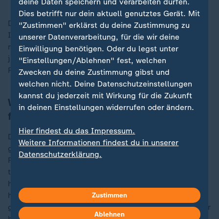
deine Daten speichern und verarbeiten dürfen.
Dies betrifft nur dein aktuell genutztes Gerät. Mit
Der Österreicher war auf einschlägigen Plattformen im
"Zustimmen" erklärst du deine Zustimmung zu
Internet aktiv. Über Online-Foren habe er sich
unserer Datenverarbeitung, für die wir deine
radikalisiert, berichtete die Polizei. Zudem habe er
Einwilligung benötigen. Oder du legst unter
jüngst einen Treueschwur gegenüber dem aktuellen
"Einstellungen/Ablehnen" fest, welchen
Führer der Terrormiliz Islamischer Staat (IS) geleistet.
Zwecken du deine Zustimmung gibst und
welchen nicht. Deine Datenschutzeinstellungen
kannst du jederzeit mit Wirkung für die Zukunft
Wie weit waren die Vorbereitungen
in deinen Einstellungen widerrufen oder ändern.
fortgeschritten?
Hier findest du das Impressum.
Dass die Anschlagspläne möglicherweise weit
Weitere Informationen findest du in unserer
gediehen waren, legt die Tatsache nahe, dass in den
Datenschutzerklärung.
Räumen des 19-Jährigen chemische Substanzen und
technische Vorrichtungen gefunden wurden. Ermittler
hantierten dort in Schutzanzügen. Der junge Mann
habe am 25. Juli seinen Job gekündigt und dabei
Zustimmen
gesagt, dass er noch Großes vorhabe, so die Polizei. Er
Ablehnen
habe sich dann intensiv auf einen geplanten Anschlag