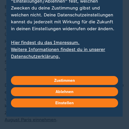
"Einstellungen/Ablehnen" fest, welchen
Es scheint, als seien alle Olympia-Muffel und
Zwecken du deine Zustimmung gibst und
grummeligen Einheimischen aus der Stadt geflüchtet
welchen nicht. Deine Datenschutzeinstellungen
und hätten die Hauptstadt denjenigen überlassen, die
kannst du jederzeit mit Wirkung für die Zukunft
Lust auf Großsportereignis haben. Selbst die in Paris
in deinen Einstellungen widerrufen oder ändern.
Übersommernden freuen sich über das Fest vor ihrer
Haustür. "Ich erkenne die Stadt, in der ich
Hier findest du das Impressum.
aufgewachsen bin, nicht wieder", sagt Pascal. Der
Weitere Informationen findest du in unserer
Freiwillige ist begeistert von Olympia in Paris. "Die
Datenschutzerklärung.
Stadt hat sich in einen olympischen Park verwandelt,
die Stimmung ist gut, es macht einfach Spaß".
Zustimmen
Doch wenn die Flamme am Ende der Schlusszeremonie
erlischt, die Stadien auf Concorde, im Grand Palais
Ablehnen
und unter dem Eiffelturm wieder verschwinden,
Einstellen
klopfen Regierungsbildung und Defizitverfahren an.
Zumindest, bis die
Paralympischen Spiele am 28.
August Paris einnehmen
.