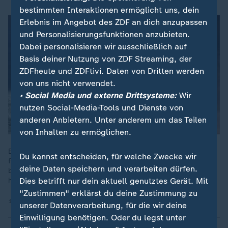
bestimmten Interaktionen ermöglicht uns, dein
Erlebnis im Angebot des ZDF an dich anzupassen
und Personalisierungsfunktionen anzubieten.
Dabei personalisieren wir ausschließlich auf
Basis deiner Nutzung von ZDF Streaming, der
ZDFheute und ZDFtivi. Daten von Dritten werden
von uns nicht verwendet.
• Social Media und externe Drittsysteme:
Wir
nutzen Social-Media-Tools und Dienste von
anderen Anbietern. Unter anderem um das Teilen
von Inhalten zu ermöglichen.
Eine olympische Zeitreise von 1924 bis 2024. Die Doku zeigt
Du kannst entscheiden, für welche Zwecke wir
frühe Stars wie Paavo Nurmi oder Johnny Weissmüller und
deine Daten speichern und verarbeiten dürfen.
beleuchtet, wie sich Training und Technik im Sport entwickelt
haben.
Dies betrifft nur dein aktuell genutztes Gerät. Mit
"Zustimmen" erklärst du deine Zustimmung zu
19.07.2024 | 29:14 min
unserer Datenverarbeitung, für die wir deine
Einwilligung benötigen. Oder du legst unter