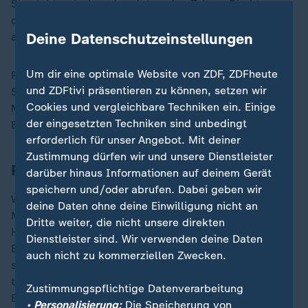
Sie steht zwischen den dutzenden Zelten. Direkt
daneben posieren Touris mit den für Fotos
Deine Datenschutzeinstellungen
aufgestellten Olympischen Ringen.
Um dir eine optimale Website von ZDF, ZDFheute
Für wenige Stunden gehören die Zelte wieder zum
und ZDFtivi präsentieren zu können, setzen wir
Stadtbild, dann werden sie von der Polizei beseitigt.
Cookies und vergleichbare Techniken ein. Einige
Mit ihnen verschwindet auch Diane vom Place de la
der eingesetzten Techniken sind unbedingt
Bastille.
erforderlich für unser Angebot. Mit deiner
Zustimmung dürfen wir und unsere Dienstleister
Paris - ein einziger Olympischer Park
darüber hinaus Informationen auf deinem Gerät
speichern und/oder abrufen. Dabei geben wir
Wo vor der Eröffnung noch über steigende
deine Daten ohne deine Einwilligung nicht an
Metroticketpreise und QR-Codes gemeckert wurde,
Dritte weiter, die nicht unsere direkten
Hotel- und Restaurantbesitzer*innen sich um ihre
Dienstleister sind. Wir verwenden deine Daten
Einnahmen sorgten - seit dem 26. Juli ist Paris in
auch nicht zu kommerziellen Zwecken.
sportlich-seelige Watte gepackt. Die Olympia-Fans
taumeln freudig von Event zu Event, vorbei an
Zustimmungspflichtige Datenverarbeitung
Eiffelturm, Louvre und Notre Dame.
• Personalisierung:
Die Speicherung von