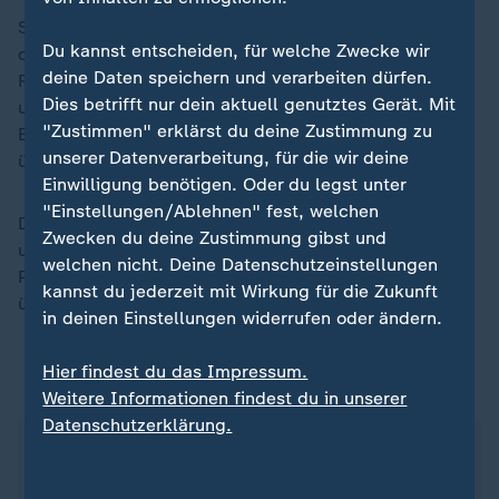
Schallenberg gilt als proeuropäisch und unterstützt
Du kannst entscheiden, für welche Zwecke wir
die EU-Sanktionen gegen das kriegsführende
deine Daten speichern und verarbeiten dürfen.
Russland. Kickl verfolgt hingegen einen EU-kritischen
Dies betrifft nur dein aktuell genutztes Gerät. Mit
und Moskau-freundlichen Kurs. Gerade in diesen
"Zustimmen" erklärst du deine Zustimmung zu
Bereichen müssten FPÖ und ÖVP große Differenzen
unserer Datenverarbeitung, für die wir deine
überwinden, um eine Regierung zu bilden.
Einwilligung benötigen. Oder du legst unter
"Einstellungen/Ablehnen" fest, welchen
Die rechte FPÖ hatte die Wahl im Herbst gewonnen
Zwecken du deine Zustimmung gibst und
und die bisherige Kanzlerpartei ÖVP auf den zweiten
welchen nicht. Deine Datenschutzeinstellungen
Platz verwiesen. Nach dem Platzen der Gespräche
kannst du jederzeit mit Wirkung für die Zukunft
über eine Mitte-Regierung ist jetzt Kickl am Zug.
in deinen Einstellungen widerrufen oder ändern.
Hier findest du das Impressum.
ZDFheute auf WhatsApp
Weitere Informationen findest du in unserer
Datenschutzerklärung.