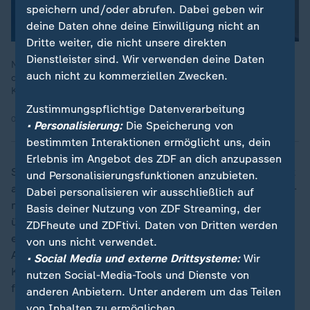
speichern und/oder abrufen. Dabei geben wir
deine Daten ohne deine Einwilligung nicht an
Dritte weiter, die nicht unsere direkten
Dienstleister sind. Wir verwenden deine Daten
Nach dem Scheitern der Gespräche zwischen ÖVP, SPÖ und
auch nicht zu kommerziellen Zwecken.
den Neos will nun der Parteichef der rechten FPÖ, Herbert
Kickl, eine Regierung bilden.
Zustimmungspflichtige Datenverarbeitung
07.01.2025 | 2:17 min
• Personalisierung:
Die Speicherung von
bestimmten Interaktionen ermöglicht uns, dein
Erlebnis im Angebot des ZDF an dich anzupassen
Schallenberg will einer FPÖ-geführten Regierung nicht
und Personalisierungsfunktionen anzubieten.
angehören. Er ist seit 2019 Chefdiplomat Österreichs -
Dabei personalisieren wir ausschließlich auf
mit einer kurzen Unterbrechung: Auch Ende 2021
Basis deiner Nutzung von ZDF Streaming, der
übernahm er in einer politischen Übergangsphase für
ZDFheute und ZDFtivi. Daten von Dritten werden
einige Wochen das Kanzleramt. Nun hat er die
von uns nicht verwendet.
Aufgabe, das bisherige Kabinett aus Ministern der
• Social Media und externe Drittsysteme:
Wir
Konservativen und der Grünen übergangsweise
nutzen Social-Media-Tools und Dienste von
fortzuführen.
anderen Anbietern. Unter anderem um das Teilen
von Inhalten zu ermöglichen.