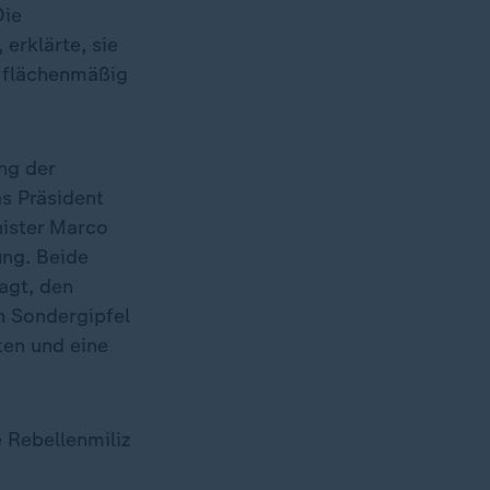
Die
erklärte, sie
 flächenmäßig
ng der
s Präsident
ister Marco
ung. Beide
agt, den
n Sondergipfel
ten und eine
 Rebellenmiliz