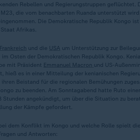
kenden Rebellen und Regierungstruppen geflüchtet. 
M23, die vom benachbarten Ruanda unterstützt wird, 
 eingenommen. Die Demokratische Republik Kongo ist
Staat Afrikas.
Frankreich
und die
USA
um Unterstützung zur Beilegu
n im Osten der Demokratischen Republik Kongo. Kenia
be mit Präsident
Emmanuel Macron
und US-Außenmin
t, hieß es in einer Mitteilung der kenianischen Regier
ihren Beistand für die regionalen Bemühungen zuges
kongo zu beenden. Am Sonntagabend hatte Ruto eine
8 Stunden angekündigt, um über die Situation zu bera
ellung der Kämpfe gefordert.
ei dem Konflikt im Kongo und welche Rolle spielt die
Fragen und Antworten: