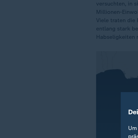
versuchten, in s
Millionen-Einwo
Viele traten die
entlang stark b
Habseligkeiten m
De
Um 
prä