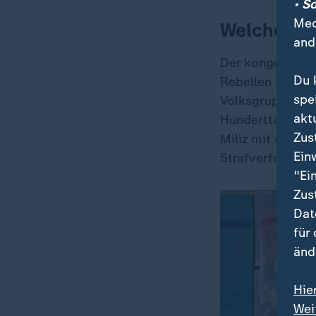
• S
Med
Welche Vo
and
Der kongolesisc
Du 
Rebellen behaup
spe
Volksgruppe zu 
akt
Hunderttausende
Zus
Miliz mit an de
Ein
Strafverfolgung
"Ei
Zus
Dat
für
änd
Hie
Wei