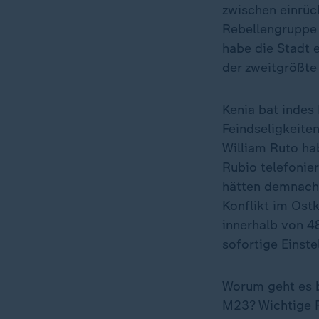
zwischen einrüc
Rebellengruppe 
habe die Stadt
der zweitgrößte 
Kenia bat indes
Feindseligkeite
William Ruto ha
Rubio telefonier
hätten demnach 
Konflikt im Ost
innerhalb von 4
sofortige Einst
Worum geht es b
M23? Wichtige 