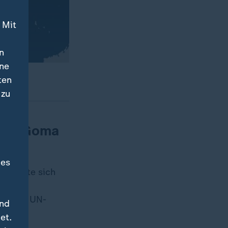
 Mit
n
ine
ten
 zu
nach Goma
des
, konnte sich
setzen.
nd der UN-
und
et.