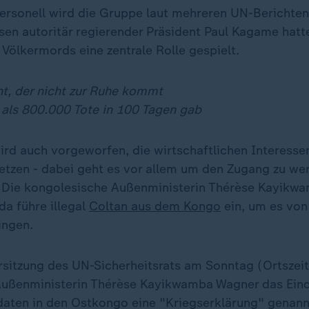
ersonell wird die Gruppe laut mehreren UN-Berichte
sen autoritär regierender Präsident Paul Kagame hatt
Völkermords eine zentrale Rolle gespielt.
nt, der nicht zur Ruhe kommt
 als 800.000 Tote in 100 Tagen gab
ird auch vorgeworfen, die wirtschaftlichen Interess
tzen - dabei geht es vor allem um den Zugang zu wer
 Die kongolesische Außenministerin Thérèse Kayikw
nda führe illegal
Coltan aus dem Kongo
ein, um es von
ingen.
rsitzung des UN-Sicherheitsrats am Sonntag (Ortszeit
Außenministerin Thérèse Kayikwamba Wagner das Ein
daten in den Ostkongo eine "Kriegserklärung" genann