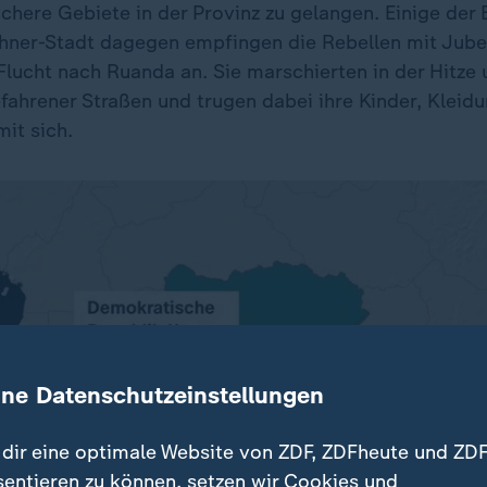
ichere Gebiete in der Provinz zu gelangen. Einige der 
hner-Stadt dagegen empfingen die Rebellen mit Jube
 Flucht nach Ruanda an. Sie marschierten in der Hitze
efahrener Straßen und trugen dabei ihre Kinder, Kleid
it sich.
ine Datenschutzeinstellungen
dir eine optimale Website von ZDF, ZDFheute und ZDF
sentieren zu können, setzen wir Cookies und