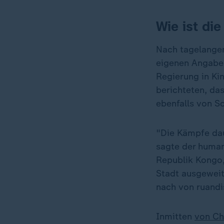
Wie ist di
Nach tagelangen
eigenen Angaben
Regierung in Ki
berichteten, d
ebenfalls von S
"Die Kämpfe daue
sagte der human
Republik Kongo,
Stadt ausgeweit
nach von ruandi
Inmitten
von Ch