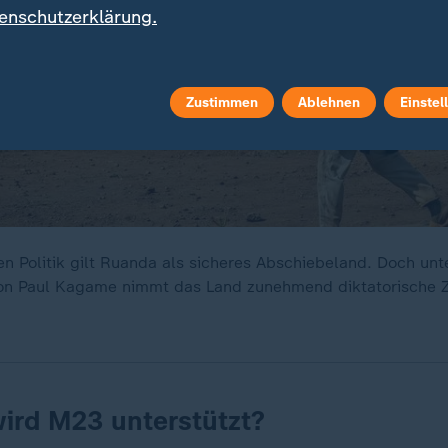
enschutzerklärung.
Zustimmen
Ablehnen
Einstel
en Politik gilt Ruanda als sicheres Abschiebeland. Doch unt
von Paul Kagame nimmt das Land zunehmend diktatorische 
ird M23 unterstützt?