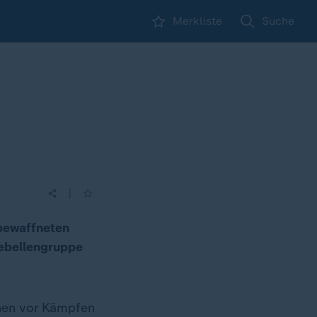
Merkliste
Suche
|
bewaffneten
ebellengruppe
hen vor Kämpfen