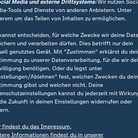
ocial Media und externe Drittsysteme:
Wir nutzen Soci
ia-Tools und Dienste von anderen Anbietern. Unter
rwürfe macht M23 der Regierung?
erem um das Teilen von Inhalten zu ermöglichen.
hen Regierung wirft M23 vor, die Region zu vernachlä
kannst entscheiden, für welche Zwecke wir deine Dat
ten außerdem, die im Kongo lebenden Angehörigen d
ichern und verarbeiten dürfen. Dies betrifft nur dein
schützen, die im Nachbarland Ruanda während des G
uell genutztes Gerät. Mit "Zustimmen" erklärst du dei
n ermordet wurden. Die Regierung arbeitet nach Dar
timmung zu unserer Datenverarbeitung, für die wir de
m Völkermord beteiligten Hutu-Rebellen zusammen, di
willigung benötigen. Oder du legst unter
 in den Kongo geflohen waren.
nstellungen/Ablehnen" fest, welchen Zwecken du dei
timmung gibst und welchen nicht. Deine
enschutzeinstellungen kannst du jederzeit mit Wirkun
 die Zukunft in deinen Einstellungen widerrufen oder
ern.
r findest du das Impressum.
tere Informationen findest du in unserer