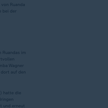
n von Ruanda
e bei der
en Ruandas im
tvollen
amba Wagner
 dort auf den
) hatte die
dringen
t und erneut