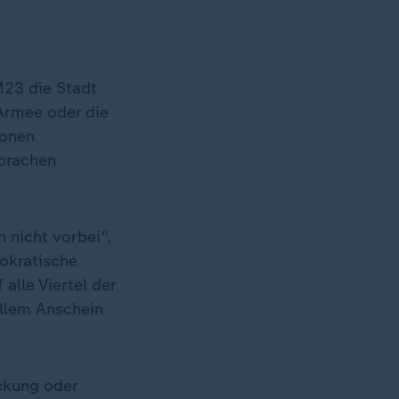
M23 die Stadt
Armee oder die
ionen
prachen
 nicht vorbei",
okratische
alle Viertel der
llem Anschein
kung oder