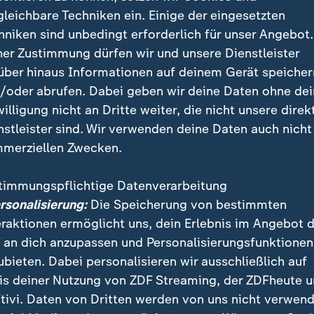
gleichbare Techniken ein. Einige der eingesetzten
hniken sind unbedingt erforderlich für unser Angebot.
ner Zustimmung dürfen wir und unsere Dienstleister
über hinaus Informationen auf deinem Gerät speicher
/oder abrufen. Dabei geben wir deine Daten ohne de
willigung nicht an Dritte weiter, die nicht unsere direk
nstleister sind. Wir verwenden deine Daten auch nicht
merziellen Zwecken.
 erste Mal, dass M23-Kämpfer bis 
timmungspflichtige Datenverarbeitung
n?
ersonalisierung:
Die Speicherung von bestimmten
eraktionen ermöglicht uns, dein Erlebnis im Angebot 
m Dezember 2012, wenige Monate nach ihrer Gründung
 an dich anzupassen und Personalisierungsfunktionen
nige Tage in der Hauptstadt der Provinz Nord-Kivu fest
ubieten. Dabei personalisieren wir ausschließlich auf
en wurde sie damals von der kongolesischen Armee u
is deiner Nutzung von ZDF Streaming, der ZDFheute 
n Monusco.
tivi. Daten von Dritten werden von uns nicht verwend