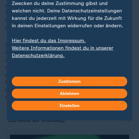
Zwecken du deine Zustimmung gibst und
Huthis drohten "eine Million Barrel" (rund 56.000
welchen nicht. Deine Datenschutzeinstellungen
Tonnen) Öl ins Rote Meer zu fließen, erklärte der
kannst du jederzeit mit Wirkung für die Zukunft
Sprecher des US-Außenministeriums, Matthew Miller,
in deinen Einstellungen widerrufen oder ändern.
am Samstag.
Hier findest du das Impressum.
Die Huthi-Miliz verübt seit Monaten immer wieder
Weitere Informationen findest du in unserer
Attacken gegen Handelsschiffe im Roten Meer. Die
Datenschutzerklärung.
vom
Iran
unterstützte und mit der radikalislamischen
Hamas im
Gazastreifen
verbündete Miliz handelt
eigenen Angaben zufolge "aus Solidarität" mit den
Zustimmen
Palästinensern, seit
Israel
und die Hamas infolge des
Großangriffs der islamistischen
Ablehnen
Palästinenserorganisation Krieg führen.
Einstellen
ZDFheute auf WhatsApp