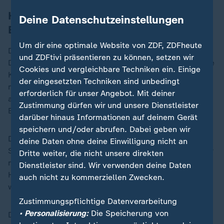
Huthi verbreiten Video von
Deine Datenschutzeinstellungen
Bombenlegung
Um dir eine optimale Website von ZDF, ZDFheute
Die jemenitischen Huthi-Rebellen veröffentlichten am
und ZDFtivi präsentieren zu können, setzen wir
Donnerstag ein Video, das Bombenlegungen durch ihre
Cookies und vergleichbare Techniken ein. Einige
Kämpfer auf dem Tanker zeigen soll. Zu sehen ist, wie
der eingesetzten Techniken sind unbedingt
maskierte Männer Sprengstoff auf dem Schiff
erforderlich für unser Angebot. Mit deiner
anbringen und diesen dann zünden, was mehrere
Zustimmung dürfen wir und unsere Dienstleister
Brände an Bord auslöst.
darüber hinaus Informationen auf deinem Gerät
speichern und/oder abrufen. Dabei geben wir
Die einem griechischen Unternehmen gehörende "MV
deine Daten ohne deine Einwilligung nicht an
Sounion" war nach Angaben der britischen Behörde für
Dritte weiter, die nicht unsere direkten
maritime Sicherheit (UKMTO) am 21. August vor dem
Dienstleister sind. Wir verwenden deine Daten
Hafen von Hodeida von den Huthis angegriffen
auch nicht zu kommerziellen Zwecken.
worden.
Zustimmungspflichtige Datenverarbeitung
• Personalisierung:
Die Speicherung von
Die 25-köpfige Besatzung wurde von der EU-Mission