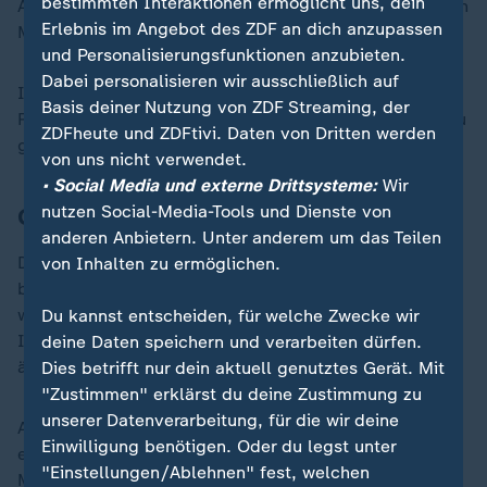
bestimmten Interaktionen ermöglicht uns, dein
Aspides, die zum Schutz von Handelsschiffen im Roten
Erlebnis im Angebot des ZDF an dich anzupassen
Meer stationiert ist, in Sicherheit gebracht.
und Personalisierungsfunktionen anzubieten.
Dabei personalisieren wir ausschließlich auf
Inzwischen hat sich die Miliz bereit erklärt,
Basis deiner Nutzung von ZDF Streaming, der
Rettungsteams Zugang zu dem unbemannten Schiff zu
ZDFheute und ZDFtivi. Daten von Dritten werden
gewähren.
von uns nicht verwendet.
• Social Media und externe Drittsysteme:
Wir
nutzen Social-Media-Tools und Dienste von
Große Sorge vor Umweltkatastrophe
anderen Anbietern. Unter anderem um das Teilen
Das Risiko für auslaufendes Öl und einen "extrem
von Inhalten zu ermöglichen.
bedrohlichen Umweltschaden" in der Region sei hoch,
warnte auch Arsenio Dominguez, Generalsekretär der
Du kannst entscheiden, für welche Zwecke wir
Internationalen Schifffahrtsorganisation IMO. Er sei
deine Daten speichern und verarbeiten dürfen.
äußerst besorgt über die Lage.
Dies betrifft nur dein aktuell genutztes Gerät. Mit
"Zustimmen" erklärst du deine Zustimmung zu
unserer Datenverarbeitung, für die wir deine
Auch die
USA
hatten vor wenigen Tagen vor der
Einwilligung benötigen. Oder du legst unter
erhöhten
Gefahr einer Umweltkatastrophe
im Roten
"Einstellungen/Ablehnen" fest, welchen
Meer gewarnt. Wegen der fortgesetzten Angriffe der