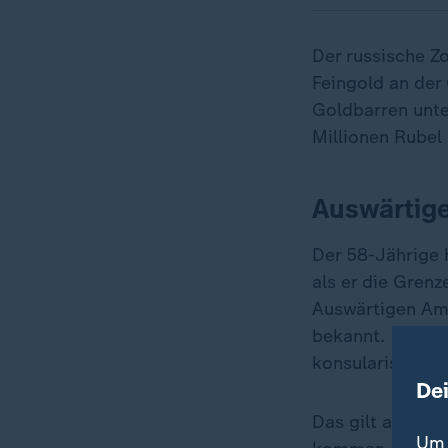
Der russische Z
Feingold an der
Goldbarren unte
Millionen Rubel 
Auswärtige
Der 58-Jährige 
als er die Gren
Auswärtigen Amt
bekannt. "Das G
konsularische B
De
Das gilt als übl
Um 