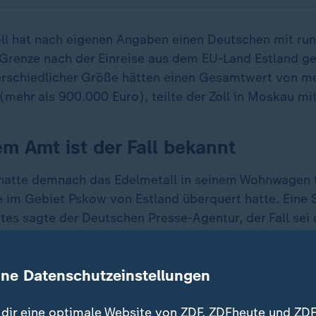
oll hat nach eigenen Angaben einen Deutschen mit r
 Grenze nach der Einreise aus dem EU-Land Estland ge
rschiedlicher Größe hätten einen Gesamtwert von me
(mehr als 900.000 Euro), teilte der Zoll in Moskau mit
m Amt ist der Fall bekannt
hatte demnach das Edelmetall in seinem Wohnwagen t
ze im Gebiet Pskow von Estland überquert hatte. Eine 
es sagte der Deutschen Presse-Agentur, der Fall sei
eneralkonsulat in Sankt Petersburg hat dem Betroff
etreuung angeboten", sagte sie.
ine Datenschutzeinstellungen
iche Praxis, wenn Deutsche in Russland mit dem Gesetz
dir eine optimale Website von ZDF, ZDFheute und ZDF