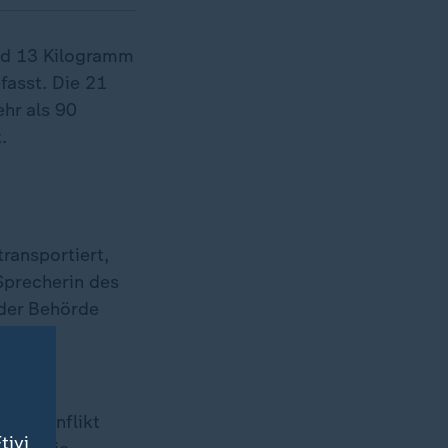
und 13 Kilogramm
fasst. Die 21
hr als 90
.
ransportiert,
Sprecherin des
 der Behörde
enen
 in Konflikt
tivi