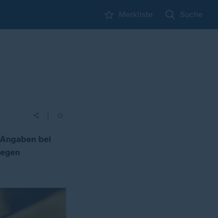
Merkliste
Suche
n
|
n Angaben bei
wegen