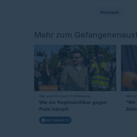
Russland
Mehr zum Gefangenenaust
Interview
:
Ilja Jaschin nach Freilassung
:
Mensc
Wie ein Regimekritiker gegen
"Wir 
Putin kämpft
Zeit
mit Video
6:14