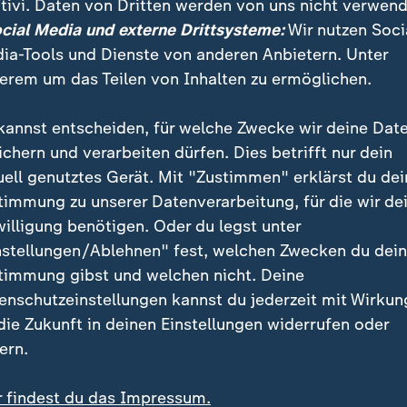
tivi. Daten von Dritten werden von uns nicht verwend
er
USA
, in Russland festgenommen worden. Washington
ocial Media und externe Drittsysteme:
Wir nutzen Soci
lnahme, mit der die Freilassung russischer Staatsbür
ia-Tools und Dienste von anderen Anbietern. Unter
soll.
erem um das Teilen von Inhalten zu ermöglichen.
waren beim größten Gefangenenaustausch zwischen 
kannst entscheiden, für welche Zwecke wir deine Dat
 dem Kalten Krieg 24 Häftlinge aus russischen Gefän
ichern und verarbeiten dürfen. Dies betrifft nur dein
arunter mehrere Deutsche und der US-Journalist Ev
uell genutztes Gerät. Mit "Zustimmen" erklärst du dei
timmung zu unserer Datenverarbeitung, für die wir de
en Gefangenenaustausch frei ist
willigung benötigen. Oder du legst unter
ängt US-Bürger: "Wunderbares Gefühl"
nstellungen/Ablehnen" fest, welchen Zwecken du dei
ustausch: So reagiert die Welt
timmung gibst und welchen nicht. Deine
enschutzeinstellungen kannst du jederzeit mit Wirkun
lassenen war auch ein Mann, der im Februar in St. Pe
 die Zukunft in deinen Einstellungen widerrufen oder
wegen cannabishaltiger Gummibärchen im Gepäck 
ern.
or Gericht gestellt worden war.
r findest du das Impressum.