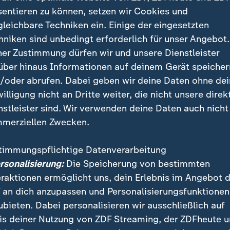
ksicht auf die Persönlichkeitsrechte Betroffener ma
sentieren zu können, setzen wir Cookies und
eine Details bekannt.
gleichbare Techniken ein. Einige der eingesetzten
hniken sind unbedingt erforderlich für unser Angebot.
zunächst unter Hausarrest gestellt
ner Zustimmung dürfen wir und unsere Dienstleister
über hinaus Informationen auf deinem Gerät speicher
 Behördenangaben hatte der Mann die Wertsachen bei
/oder abrufen. Dabei geben wir deine Daten ohne de
t. Ihm droht nun ein Strafverfahren wegen Schmuggels
willigung nicht an Dritte weiter, die nicht unsere direk
.
nstleister sind. Wir verwenden deine Daten auch nicht
merziellen Zwecken.
unter Hausarrest gestellt worden, hieß es in der Mittei
einer Verurteilung droht ihm eine Freiheitsstrafe bis zu
timmungspflichtige Datenverarbeitung
trafe von bis zu einer Million Rubel (rund 10.000 Eur
ersonalisierung:
Die Speicherung von bestimmten
eraktionen ermöglicht uns, dein Erlebnis im Angebot 
 an dich anzupassen und Personalisierungsfunktionen
naustausch mit Russland Anfang A
ubieten. Dabei personalisieren wir ausschließlich auf
is deiner Nutzung von ZDF Streaming, der ZDFheute 
nen Jahren sind wiederholt Staatsbürger westlicher L