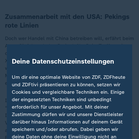
Zusammenarbeit mit den USA: Pekings
rote Linien
Doch wer Handel mit China betreiben will, erfährt beim
Apec-Gipfel auch den Preis dafür: Beim Treffen mit
dem scheidenden US-Präsidenten
Joe Biden
benennt
Deine Datenschutzeinstellungen
Xi "vier rote Linien, die nicht auf die Probe gestellt
werden dürfen": die Taiwan-Frage, "Demokratie und
Menschenrechte", das politische System und -
Um dir eine optimale Website von ZDF, ZDFheute
erstmals genannt - Chinas Recht auf Entwicklung.
und ZDFtivi präsentieren zu können, setzen wir
Cookies und vergleichbare Techniken ein. Einige
der eingesetzten Techniken sind unbedingt
Im Klartext heißt das: Für China ist die sogenannte
erforderlich für unser Angebot. Mit deiner
"Wiedervereinigung" mit der demokratisch regierten
Zustimmung dürfen wir und unsere Dienstleister
Insel Taiwan nur eine Frage der Zeit. Xi hatte in der
darüber hinaus Informationen auf deinem Gerät
Vergangenheit bereits eine gewaltsame Invasion nicht
speichern und/oder abrufen. Dabei geben wir
ausgeschlossen. China verbittet sich außerdem
deine Daten ohne deine Einwilligung nicht an
Einmischungen in "bilaterale Streitigkeiten" im