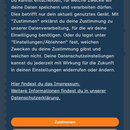
Du kannst entscheiden, für welche Zwecke wir
Zölle auf E-Auto-Importe aus China und der Krieg in
deine Daten speichern und verarbeiten dürfen.
der Ukraine dürften dabei eine Rolle spielen. Peking
Dies betrifft nur dein aktuell genutztes Gerät. Mit
hatte bereits einen "Friedensplan" für die Ukraine
"Zustimmen" erklärst du deine Zustimmung zu
vorgelegt. Er war allerdings sehr allgemein gehalten.
unserer Datenverarbeitung, für die wir deine
Kiew hatte ihn abgelehnt mit der Begründung, er würde
Einwilligung benötigen. Oder du legst unter
Russlands Gebietsansprüchen entgegenkommen.
"Einstellungen/Ablehnen" fest, welchen
Zwecken du deine Zustimmung gibst und
Trotz deutschem Widerstand: Zölle auf E-Autos aus
welchen nicht. Deine Datenschutzeinstellungen
China
kannst du jederzeit mit Wirkung für die Zukunft
in deinen Einstellungen widerrufen oder ändern.
China sieht sich bis heute als Entwicklungsland, tritt
aber längst nicht mehr als solches auf. Xi arbeitetet
Hier findest du das Impressum.
seit Jahren an einer neuen Weltordnung, als
Weitere Informationen findest du in unserer
Gegenentwurf zu den USA. Der G20-Gipfel in Rio
Datenschutzerklärung.
bietet ihm abermals eine Plattform, um für das
chinesische Modell zu werben. Dessen sollten sich die
anderen G20-Teilnehmer bewusst sein, gerade in
Zustimmen
politisch unruhigen Zeiten.