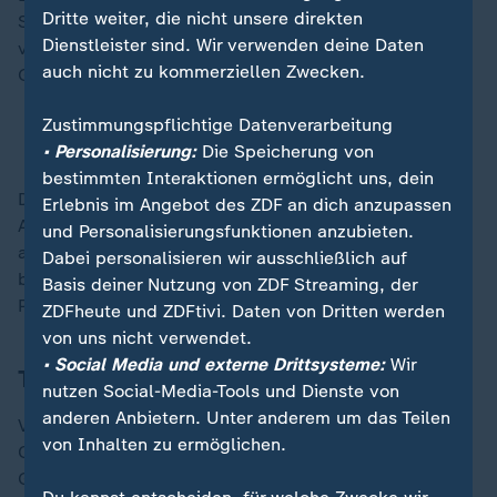
Dritte weiter, die nicht unsere direkten
Südchinesischen Meer. Peking versucht dort in den
Dienstleister sind. Wir verwenden deine Daten
vergangenen Monaten seine selbst erklärten
auch nicht zu kommerziellen Zwecken.
Gebietsansprüche immer aggressiver durchzusetzen.
Zustimmungspflichtige Datenverarbeitung
China beginnt neue Militärübung rund um Taiwan
• Personalisierung:
Die Speicherung von
bestimmten Interaktionen ermöglicht uns, dein
Das Prinzip "wir mischen uns nicht in eure inneren
Erlebnis im Angebot des ZDF an dich anzupassen
Angelegenheiten ein", fordert Peking knallhart von
und Personalisierungsfunktionen anzubieten.
allen seinen Handelspartnern. Wer mit China Handel
Dabei personalisieren wir ausschließlich auf
betreiben will, dem diktiert die Staatsführung in
Basis deiner Nutzung von ZDF Streaming, der
Peking die Spielregeln.
ZDFheute und ZDFtivi. Daten von Dritten werden
von uns nicht verwendet.
• Social Media und externe Drittsysteme:
Wir
Treffen mit Bundeskanzler Olaf Scholz
nutzen Social-Media-Tools und Dienste von
anderen Anbietern. Unter anderem um das Teilen
Vor dieser Herausforderung wird auch Bundeskanzler
von Inhalten zu ermöglichen.
Olaf Scholz (SPD) stehen, der sich am Rande des
G20-Treffens am Dienstag mit Xi treffen wird. Die EU-