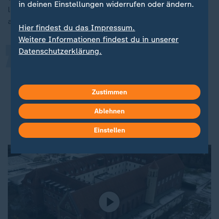
„
in deinen Einstellungen widerrufen oder ändern.
lasse meine Zweifel zurück; dieses zu viele
analysieren", sagt Diana.
Hier findest du das Impressum.
Weitere Informationen findest du in unserer
Datenschutzerklärung.
Mir hat die Tour Hoffnung gegeben.
Denn man findet immer einen Weg,
oder der Weg findet uns. Und dann
Zustimmen
wird meistens alles gut.
Ablehnen
Susanna
Einstellen