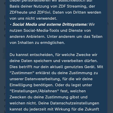
Dabei personalisieren wir ausschließlich auf
erleichtert.
Basis deiner Nutzung von ZDF Streaming, der
ZDFheute und ZDFtivi. Daten von Dritten werden
In den kommenden Etappen aber grooven sich die
von uns nicht verwendet.
„
beiden Schwestern in ihr Abenteuer ein; übernachten in
• Social Media und externe Drittsysteme:
Wir
Klöstern und abgelegenen Pensionen. Und die Welt
nutzen Social-Media-Tools und Dienste von
entrückt immer mehr.
anderen Anbietern. Unter anderem um das Teilen
von Inhalten zu ermöglichen.
Der Alltag ist nicht mehr präsent. Ich
Du kannst entscheiden, für welche Zwecke wir
deine Daten speichern und verarbeiten dürfen.
fühle mich im Reinen mit der Natur.
Dies betrifft nur dein aktuell genutztes Gerät. Mit
"Zustimmen" erklärst du deine Zustimmung zu
Susanna
unserer Datenverarbeitung, für die wir deine
Einwilligung benötigen. Oder du legst unter
Nach zehn Tagen und 250 Kilometern leuchtet ihnen
"Einstellungen/Ablehnen" fest, welchen
mittags plötzlich dieser Sehnsuchtsort Assisi
Zwecken du deine Zustimmung gibst und
entgegen. Die beiden umarmen sich und nehmen auf
welchen nicht. Deine Datenschutzeinstellungen
dem Platz der Basilika ihre Pilgerurkunde entgegen.
kannst du jederzeit mit Wirkung für die Zukunft
Was sie von hier mitnehmen? Und loslassen? "Ich