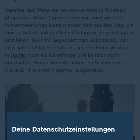
Susanna und Diana stehen stellvertretend für einen
Megatrend. Denn Pilgern boomt wie noch nie. Und
immer mehr junge Leute machen sich auf den Weg, um
inne zu halten und der Schnelllebigkeit ihres Alltags zu
entfliehen. Doch im Gegensatz zum Jakobsweg, der
inzwischen völlig überfüllt ist, gilt der Franziskusweg
in
Italien
noch als Geheimtipp und ist noch nicht
überlaufen. Genau deshalb haben ihn Susanna und
Diana für ihre erste Pilgertour ausgewählt.
Deine Datenschutzeinstellungen