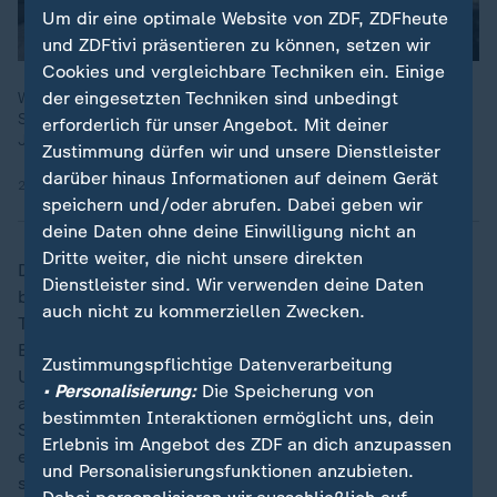
Um dir eine optimale Website von ZDF, ZDFheute
und ZDFtivi präsentieren zu können, setzen wir
Cookies und vergleichbare Techniken ein. Einige
der eingesetzten Techniken sind unbedingt
Waldi pilgert nach Santiago – mit Sonja, Schmerzen und
Sprüchen. Zwischen Tapas und Turbulenzen zeigt sich: Der
erforderlich für unser Angebot. Mit deiner
Jakobsweg ist nichts für Feiglinge. Aber genau Waldis Ding.
Zustimmung dürfen wir und unsere Dienstleister
darüber hinaus Informationen auf deinem Gerät
25.05.2025 | 43:22 min
speichern und/oder abrufen. Dabei geben wir
deine Daten ohne deine Einwilligung nicht an
Dritte weiter, die nicht unsere direkten
Doch dass der Weg auch Tücken hat, bekommen die
Dienstleister sind. Wir verwenden deine Daten
beiden Pilgerneulinge schnell zu spüren. Am dritten
auch nicht zu kommerziellen Zwecken.
Tag verlaufen sie sich komplett, weil die
Beschilderung auf dem Franziskusweg eher dürftig ist.
Zustimmungspflichtige Datenverarbeitung
Und Netz haben sie auch keins. Aber Pilgern heißt ja
• Personalisierung:
Die Speicherung von
auch auf Reisen sein. Und tatsächlich - nach zehn
bestimmten Interaktionen ermöglicht uns, dein
Stunden Auf und Ab finden sie den Weg wieder und
Erlebnis im Angebot des ZDF an dich anzupassen
erreichen ihr heutiges Ziel. "Gott sei Dank, ich dachte
und Personalisierungsfunktionen anzubieten.
schon, wir finden nie mehr zurück", sagt Susanna