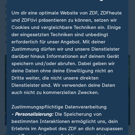
gekommen. Nach Jura- und Politik-Studium ging er zur
französischen Fremdenlegion. Mehrfach wurde ihm
Um dir eine optimale Website von ZDF, ZDFheute
Folter von Gefangenen im Algerienkrieg (1954-1962)
und ZDFtivi präsentieren zu können, setzen wir
vorgeworfen, er selbst wies dies zurück. Eine
Cookies und vergleichbare Techniken ein. Einige
Verleumdungsklage gegen die Zeitung "Le Monde"
der eingesetzten Techniken sind unbedingt
verlor er allerdings im Jahr 2003.
erforderlich für unser Angebot. Mit deiner
Zustimmung dürfen wir und unsere Dienstleister
darüber hinaus Informationen auf deinem Gerät
speichern und/oder abrufen. Dabei geben wir
deine Daten ohne deine Einwilligung nicht an
Dritte weiter, die nicht unsere direkten
Dienstleister sind. Wir verwenden deine Daten
auch nicht zu kommerziellen Zwecken.
Zustimmungspflichtige Datenverarbeitung
• Personalisierung:
Die Speicherung von
bestimmten Interaktionen ermöglicht uns, dein
Erlebnis im Angebot des ZDF an dich anzupassen