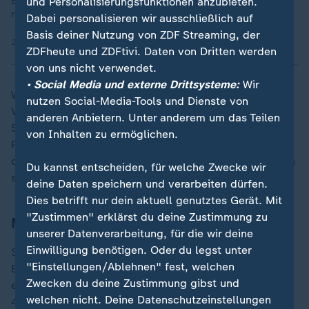
und Personalisierungsfunktionen anzubieten.
Ein politischer Jahresrückblick mit dem Resultat: Europa rückt
nach Rechts.
Dabei personalisieren wir ausschließlich auf
Basis deiner Nutzung von ZDF Streaming, der
27.12.2024 | 2:23 min
ZDFheute und ZDFtivi. Daten von Dritten werden
von uns nicht verwendet.
• Social Media und externe Drittsysteme:
Wir
Wiederholt wurde er wegen Verharmlosung von Nazi-
nutzen Social-Media-Tools und Dienste von
Verbrechen und Anstachelung zum Hass verurteilt.
anderen Anbietern. Unter anderem um das Teilen
Sein größter Coup gelang Le Pen, als er bei der
von Inhalten zu ermöglichen.
Präsidentenwahl 2002 auf Platz zwei landete und in
der Stichwahl gegen Jacques Chirac antrat. Frankreich
Du kannst entscheiden, für welche Zwecke wir
spricht bis heute vom "Schock des 21. April".
deine Daten speichern und verarbeiten dürfen.
Dies betrifft nur dein aktuell genutztes Gerät. Mit
"Zustimmen" erklärst du deine Zustimmung zu
Marine Le Pen holt über 40 Prozent
unserer Datenverarbeitung, für die wir deine
Einwilligung benötigen. Oder du legst unter
Seine Tochter fuhr bei den Wahlen 2022 mit ihrem
"Einstellungen/Ablehnen" fest, welchen
Bemühen um gemäßigtes Auftreten dann Ergebnisse
Zwecken du deine Zustimmung gibst und
ein, von denen ihr Vater nur träumen konnte: mehr als
welchen nicht. Deine Datenschutzeinstellungen
40 Prozent in der Endrunde der Präsidentschaftswahl