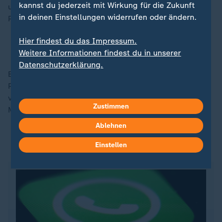
kannst du jederzeit mit Wirkung für die Zukunft
und einen enormen Ausbau der Parlamentssitze der
in deinen Einstellungen widerrufen oder ändern.
Partei.
Hier findest du das Impressum.
Le Pen und Linke und zählen Macron an
Weitere Informationen findest du in unserer
Datenschutzerklärung.
Bei der nächsten Präsidentschaftswahl will Marine Le
Pen zum vierten Mal kandidieren. Sie hielt sich in den
vergangenen Tagen auf der französischen Insel
Zustimmen
Mayotte im Indischen Ozean auf.
Ablehnen
Einstellen
ZDFheute auf WhatsApp