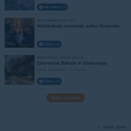
mit Video
0:25
Griechenland und USA
:
Waldbrände weiterhin außer Kontrolle
Video
0:25
Nachrichten | heute journal
:
Zahlreiche Brände in Südeuropa
von B. Dzialowski / D. Thoma
Video
1:49
Zeige mir mehr
nach oben