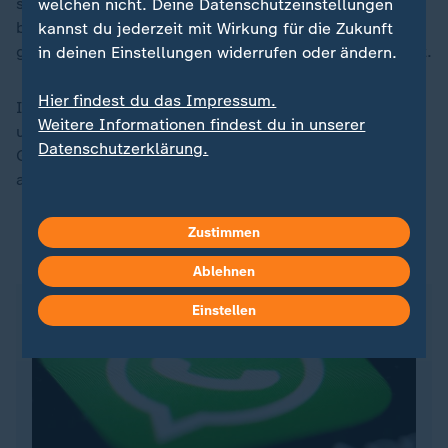
sind nach Angaben der regierenden Militär-Junta
welchen nicht. Deine Datenschutzeinstellungen
bislang mehr als 1.600 Menschen ums Leben
kannst du jederzeit mit Wirkung für die Zukunft
gekommen. Mehr als 3.400 Menschen wurden verletzt.
in deinen Einstellungen widerrufen oder ändern.
Hier findest du das Impressum.
In einem ungewöhnlichen hatte die Militärführung
Weitere Informationen findest du in unserer
unter Min Aung Hlaing Hilfe der internationalen
Datenschutzerklärung.
Gemeinschaft und anderen Organisationen
angefordert.
Zustimmen
ZDFheute auf WhatsApp
Ablehnen
Einstellen