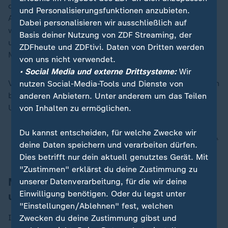
der "Makroebene" planen. Es könnten lediglich
und Personalisierungsfunktionen anzubieten.
Annahmen gestellt werden, welchen Bedarf es geben
Dabei personalisieren wir ausschließlich auf
wird. Man wisse, dass es Bedarf an Nahrung, Wasser
Basis deiner Nutzung von ZDF Streaming, der
und Gesundheitsunterstützung gebe, auch weil viele
ZDFheute und ZDFtivi. Daten von Dritten werden
Menschen ihre Häuser verloren hätten.
von uns nicht verwendet.
• Social Media und externe Drittsysteme:
Wir
Vor allem mit Blick auf die bevorstehende Regensaison
nutzen Social-Media-Tools und Dienste von
brauchten die Menschen jetzt die entsprechende
anderen Anbietern. Unter anderem um das Teilen
Unterstützung.
von Inhalten zu ermöglichen.
Du kannst entscheiden, für welche Zwecke wir
Augenzeugen zu Beben in Bangkok: Flucht aus 38.
deine Daten speichern und verarbeiten dürfen.
Stock im "Ausnahmezustand"
Dies betrifft nur dein aktuell genutztes Gerät. Mit
"Zustimmen" erklärst du deine Zustimmung zu
Mehr als 1.600 Menschen in Myanmar
unserer Datenverarbeitung, für die wir deine
Einwilligung benötigen. Oder du legst unter
ums Leben gekommen
"Einstellungen/Ablehnen" fest, welchen
In dem vom Erdbeben besonders betroffenen Land
Zwecken du deine Zustimmung gibst und