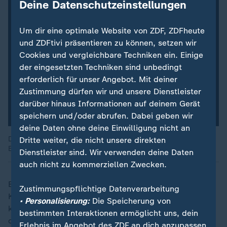
Deine Datenschutzeinstellungen
Um dir eine optimale Website von ZDF, ZDFheute
und ZDFtivi präsentieren zu können, setzen wir
Cookies und vergleichbare Techniken ein. Einige
der eingesetzten Techniken sind unbedingt
erforderlich für unser Angebot. Mit deiner
Zustimmung dürfen wir und unsere Dienstleister
darüber hinaus Informationen auf deinem Gerät
speichern und/oder abrufen. Dabei geben wir
deine Daten ohne deine Einwilligung nicht an
Die Momenten-Magnituden-Skala misst, wie stark ein
Dritte weiter, die nicht unsere direkten
Erdbeben war.
Dienstleister sind. Wir verwenden deine Daten
auch nicht zu kommerziellen Zwecken.
Bis man sich über das gesamte Ausmaß der
Zustimmungspflichtige Datenverarbeitung
Katastrophe einen Überblick verschafft haben wird,
• Personalisierung:
Die Speicherung von
könnte es laut Dunford zwei Wochen dauern. Aufgrund
bestimmten Interaktionen ermöglicht uns, dein
der aktuellen Lage könne man zunächst aber nur auf
Erlebnis im Angebot des ZDF an dich anzupassen