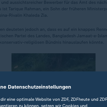
 und aussichtsreicher Bewerber für das Amt des näch
 ist Tarique Rahman, ein Sohn der früheren Ministerp
ina-Rivalin Khaleda Zia.
n deuteten jedoch an, dass es auf ein knappes Renn
tischen Partei des Landes, Bangladesh Jamaat-e-Isla
 konservativ-religiösen Bündnis hinauslaufen könnte.
ine Datenschutzeinstellungen
dir eine optimale Website von ZDF, ZDFheute und ZDF
sentieren zu können, setzen wir Cookies und