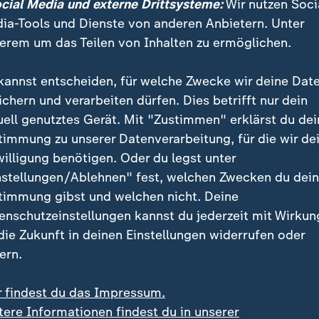
ocial Media und externe Drittsysteme:
Wir nutzen Soci
itten. Doch manche Schulen kommen zu den Kindern, auf B
ia-Tools und Dienste von anderen Anbietern. Unter
erem um das Teilen von Inhalten zu ermöglichen.
kannst entscheiden, für welche Zwecke wir deine Dat
ht es um die Verteilung von 350 Parlamentsmandaten.
ichern und verarbeiten dürfen. Dies betrifft nur dein
t gewählt, 50 Sitze sind für Frauen reserviert.
uell genutztes Gerät. Mit "Zustimmen" erklärst du dei
timmung zu unserer Datenverarbeitung, für die wir de
rbinden viele Menschen in dem rund 175 Millionen Ei
willigung benötigen. Oder du legst unter
ie Hoffnung auf politische Stabilität und wirtschaftl
nstellungen/Ablehnen" fest, welchen Zwecken du dei
 wichtiges Thema im Wahlkampf war neben der öffen
timmung gibst und welchen nicht. Deine
eitsplätzen und anderen Wirtschaftsthemen auch die
enschutzeinstellungen kannst du jederzeit mit Wirkun
 die Zukunft in deinen Einstellungen widerrufen oder
ern.
ierung stürzte 2024 in Bangladesch
r findest du das Impressum.
tere Informationen findest du in unserer
testen gegen die Regierung und blutigen Zusammen