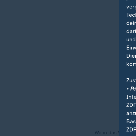
ver
Tec
dei
dar
und
Ein
Die
kom
Zus
• P
Int
ZDF
anz
Bas
ZDF
Wenn das Wasser 