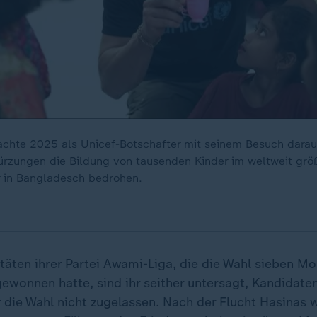
chte 2025 als Unicef-Botschafter mit seinem Besuch dara
Kürzungen die Bildung von tausenden Kinder im weltweit grö
r in Bangladesch bedrohen.
itäten ihrer Partei Awami-Liga, die die Wahl sieben M
ewonnen hatte, sind ihr seither untersagt, Kandidate
r die Wahl nicht zugelassen. Nach der Flucht Hasinas 