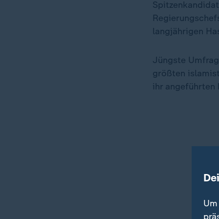
Spitzenkandidat
Regierungschefs
langjährigen Has
Jüngste Umfrage
größten islamis
ihr angeführten
De
Um 
prä