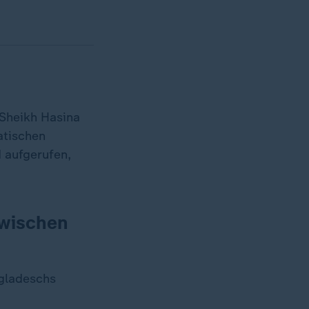
 Sheikh Hasina
atischen
 aufgerufen,
zwischen
ngladeschs