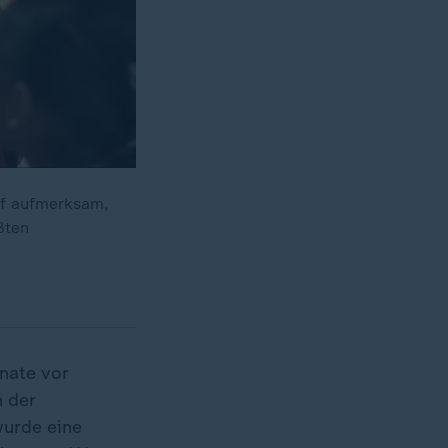
uf aufmerksam,
ßten
onate vor
n der
wurde eine