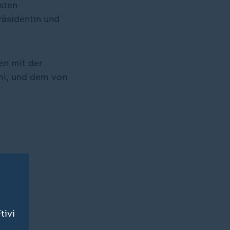
sten
räsidentin und
en mit der
mi, und dem von
tivi