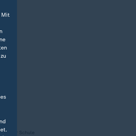
 Mit
n
ine
ten
 zu
des
und
et.
Wege zur Schule