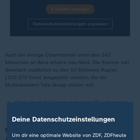
X-Inhalte anzeigen
Datenschutzeinstellungen anpassen
Auch der einzige Überlebende unter den 242
Menschen an Bord erhalte das Geld. Die Summe soll
demnach zusätzlich zu den 10 Millionen Rupien
(100.570 Euro) ausgezahlt werden, die der
Mutterkonzern Tata Group stellen will.
Mann überlebt Flugzeugabsturz: "Zuerst dachte
ich, ich seit tot"
Deine Datenschutzeinstellungen
Medienberichte: Mindestens 270 Tote in
Um dir eine optimale Website von ZDF, ZDFheute
Ahmedabad