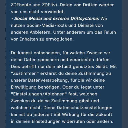
Auch offizielle Zahlen zu Vermissten oder Verletzten
ZDFheute und ZDFtivi. Daten von Dritten werden
gab es zunächst nicht.
von uns nicht verwendet.
• Social Media und externe Drittsysteme:
Wir
nutzen Social-Media-Tools und Dienste von
Unfalluntersuchung in Indien: Bericht in
anderen Anbietern. Unter anderem um das Teilen
drei Monaten erwartet
von Inhalten zu ermöglichen.
Das Ministerium für Zivilluftfahrt kündigte die Bildung
Du kannst entscheiden, für welche Zwecke wir
eines Komitees an, das spätestens in drei Monaten
deine Daten speichern und verarbeiten dürfen.
einen Bericht zu den Unfalluntersuchungen vorlegen
Dies betrifft nur dein aktuell genutztes Gerät. Mit
soll. Der Ausschuss unter Leitung des
"Zustimmen" erklärst du deine Zustimmung zu
Innenministeriums werde damit beauftragt, unter
unserer Datenverarbeitung, für die wir deine
anderem "die Grundursache des Absturzes"
Einwilligung benötigen. Oder du legst unter
festzustellen und Empfehlungen zu geben, wie solche
"Einstellungen/Ablehnen" fest, welchen
Unfälle besser verhindert werden können.
Zwecken du deine Zustimmung gibst und
welchen nicht. Deine Datenschutzeinstellungen
Dem Komitee sollen Vertreter verschiedener Behörden
kannst du jederzeit mit Wirkung für die Zukunft
angehören, die ihre Arbeit unabhängig von bereits
in deinen Einstellungen widerrufen oder ändern.
laufenden Untersuchungen verrichten.