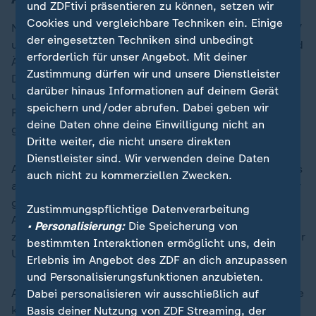
und ZDFtivi präsentieren zu können, setzen wir
Cookies und vergleichbare Techniken ein. Einige
Nach übereinstimmenden Berichten des Senders NDTV
der eingesetzten Techniken sind unbedingt
und anderer indischer Medien, die sich auf Beamte und
erforderlich für unser Angebot. Mit deiner
Ärzte berufen, kamen bei der Katastrophe vom
Zustimmung dürfen wir und unsere Dienstleister
Donnerstag mindestens 270 Menschen im Flugzeug
darüber hinaus Informationen auf deinem Gerät
und am Boden in Ahmedabad ums Leben. Von der
speichern und/oder abrufen. Dabei geben wir
Regierung wurden bisher keine offiziellen Zahlen
deine Daten ohne deine Einwilligung nicht an
genannt.
Dritte weiter, die nicht unsere direkten
Dienstleister sind. Wir verwenden deine Daten
Aus Kreisen der örtlichen Polizei in Ahmedabad hieß es
auch nicht zu kommerziellen Zwecken.
am Samstag, eine genaue Opferzahl könne erst später
genannt werden, da gefundene Leichenteile an der
Zustimmungspflichtige Datenverarbeitung
Absturzstelle bislang nicht durch DNA-Abgleiche
• Personalisierung:
Die Speicherung von
zugeordnet werden könnten. Viele Leichen seien bis zur
bestimmten Interaktionen ermöglicht uns, dein
Unkenntlichkeit verkohlt, hieß es.
Erlebnis im Angebot des ZDF an dich anzupassen
und Personalisierungsfunktionen anzubieten.
Auch gelten demnach noch Menschen als vermisst. Sie
Dabei personalisieren wir ausschließlich auf
könnten daher nicht zu den Toten gezählt werden.
Basis deiner Nutzung von ZDF Streaming, der