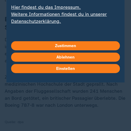
Hier findest du das Impressum.
Weitere Informationen findest du in unserer
Boeing 787-8 prallte gegen
Datenschutzerklärung.
Studentenwohnheim
Die Maschine war kurz nach dem Start vom Flughafen
Zustimmen
in Ahmedabad im westlichen Bundesstaat Gujarat auf
ein Wohngebiet gestürzt und in einem Feuerball
Ablehnen
aufgegangen.
Einstellen
Zuvor war sie gegen ein Studentenwohnheim der
medizinischen Hochschule der Stadt geprallt. Nach
Angaben der Fluggesellschaft wurden 241 Menschen
an Bord getötet, ein britischer Passagier überlebte. Die
Boeing 787-8 war nach London unterwegs.
Quelle:
dpa