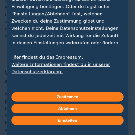
Einwilligung benötigen. Oder du legst unter
Weltraumgegenstand in den Weltraum starten, starten
"Einstellungen/Ablehnen" fest, welchen
lassen oder ihr Territorium oder ihre Anlagen für Starts
Zwecken du deine Zustimmung gibst und
zur Verfügung stellen". Die Rahmenbedingungen legen
welchen nicht. Deine Datenschutzeinstellungen
die Staaten aber selbst fest. An einem deutschen
kannst du jederzeit mit Wirkung für die Zukunft
Weltraumgesetz wird laut AA derzeit gearbeitet.
in deinen Einstellungen widerrufen oder ändern.
Mond und Mars: Das plant die Welt im All
Hier findest du das Impressum.
Weitere Informationen findest du in unserer
Datenschutzerklärung.
Wie wird sich die Raumfahrt
entwickeln?
Wurden vor 20 bis 30 Jahren noch rund 100 Satelliten
Zustimmen
pro Jahr gestartet, sind es laut Krag derzeit 2.000. Der
Experte schließt nicht aus, dass eines Tages 10.000
Ablehnen
Satelliten pro Jahr starten könnten, weil auch die
Einstellen
Kosten immer weiter sinken, unter anderem wegen
wiederverwendbarer Trägerraketen.