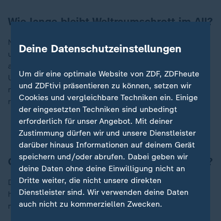
Wie lange bleibt Weltraumschrott im All?
Nach Angaben der Nasa fallen Trümmer in einer Höhe
Deine Datenschutzeinstellungen
unter 600 Kilometern innerhalb weniger Jahre wieder
auf die Erde zurück - und verschwinden damit aus der
Um dir eine optimale Website von ZDF, ZDFheute
Umlaufbahn. Oberhalb von 1.000 Kilometern müsse
und ZDFtivi präsentieren zu können, setzen wir
man dagegen mit 1.000 oder noch mehr Jahren
Cookies und vergleichbare Techniken ein. Einige
rechnen.
der eingesetzten Techniken sind unbedingt
erforderlich für unser Angebot. Mit deiner
ISS-Weltraumschrott durchschlägt Hausdach
Zustimmung dürfen wir und unsere Dienstleister
darüber hinaus Informationen auf deinem Gerät
speichern und/oder abrufen. Dabei geben wir
Gibt es ein internationales Recht im All?
deine Daten ohne deine Einwilligung nicht an
Dritte weiter, die nicht unsere direkten
Das All ist kein gänzlich rechtsfreier Raum. Laut Krag
Dienstleister sind. Wir verwenden deine Daten
haben die Vereinten Nationen Richtlinien erlassen, die
auch nicht zu kommerziellen Zwecken.
mehr als 100 Staaten unterschrieben haben.