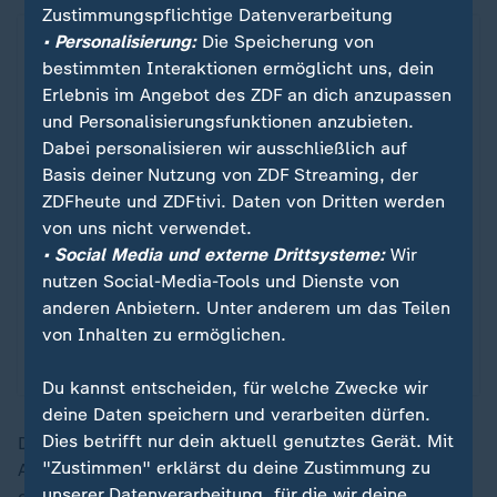
Zustimmungspflichtige Datenverarbeitung
• Personalisierung:
Die Speicherung von
bestimmten Interaktionen ermöglicht uns, dein
Erlebnis im Angebot des ZDF an dich anzupassen
und Personalisierungsfunktionen anzubieten.
Dabei personalisieren wir ausschließlich auf
Basis deiner Nutzung von ZDF Streaming, der
ZDFheute und ZDFtivi. Daten von Dritten werden
von uns nicht verwendet.
• Social Media und externe Drittsysteme:
Wir
nutzen Social-Media-Tools und Dienste von
Nachrichten | Panorama
anderen Anbietern. Unter anderem um das Teilen
Schattenseite der Faszination
:
von Inhalten zu ermöglichen.
Weltraum
Du kannst entscheiden, für welche Zwecke wir
deine Daten speichern und verarbeiten dürfen.
Dies betrifft nur dein aktuell genutztes Gerät. Mit
Dieser sogenannte Weltraumvertrag beinhaltet nach
"Zustimmen" erklärst du deine Zustimmung zu
Angaben des Auswärtigen Amtes (AA) auch, dass
unserer Datenverarbeitung, für die wir deine
grundsätzlich die Staaten haften, "die einen