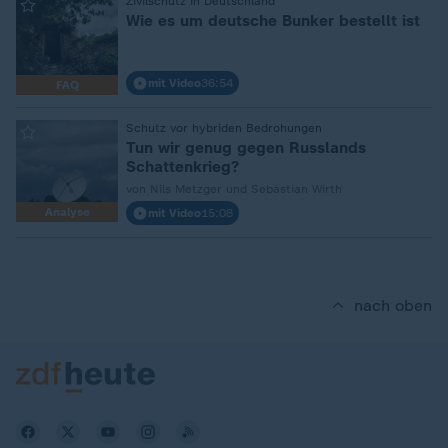
:
Zivilschutz in Deutschland
Wie es um deutsche Bunker bestellt ist
mit Video
36:54
FAQ
:
Schutz vor hybriden Bedrohungen
Tun wir genug gegen Russlands
Schattenkrieg?
von Nils Metzger und Sebastian Wirth
Analyse
mit Video
15:08
nach oben