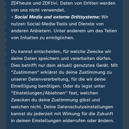
ZDFheute und ZDFtivi. Daten von Dritten werden
betroffen gewesen zu sein.
von uns nicht verwendet.
• Social Media und externe Drittsysteme:
Wir
Die Feuerwehr sei aber durchgehend handlungsfähig,
nutzen Social-Media-Tools und Dienste von
sie könne zur Kommunikation andere Systeme nutzen.
anderen Anbietern. Unter anderem um das Teilen
Auch die Berliner Polizei sprach von einer Störung. Am
von Inhalten zu ermöglichen.
Abend lief es dann wieder problemlos in der
Hauptstadt. "Seit kurz nach 18 Uhr kann wieder
Du kannst entscheiden, für welche Zwecke wir
störungsfrei gefunkt werden", teilte die Polizei auf der
deine Daten speichern und verarbeiten dürfen.
Plattform
X
mit.
Dies betrifft nur dein aktuell genutztes Gerät. Mit
"Zustimmen" erklärst du deine Zustimmung zu
unserer Datenverarbeitung, für die wir deine
X-Post der Berliner Polizei
Einwilligung benötigen. Oder du legst unter
"Einstellungen/Ablehnen" fest, welchen
Zwecken du deine Zustimmung gibst und
welchen nicht. Deine Datenschutzeinstellungen
Ein Klick für den Datenschutz
kannst du jederzeit mit Wirkung für die Zukunft
in deinen Einstellungen widerrufen oder ändern.
Erst wenn Sie hier klicken, werden Bilder und
andere Daten von X nachgeladen. Ihre IP-