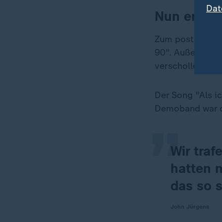
Dat
Nun ersch
Zum posthumen 
90". Außerdem w
verschollen war.
„
Der Song "Als ic
Demoband war de
Wir tra
hatten n
das so 
John Jürgens