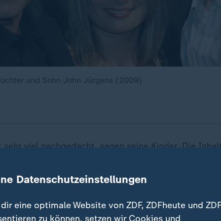
Tochter und Sohn John Jürgens (2009)
 sehr viel nachgedacht, sagen seine Kinder. Die Inhal
r seichte Schlager-Texte hinaus. In manchen Liedern s
 sozialen Themen wie Umweltverschmutzung, ein polit
ine Datenschutzeinstellungen
us. Er sang über das, was ihn bewegt hat.
dir eine optimale Website von ZDF, ZDFheute und ZDF
sentieren zu können, setzen wir Cookies und