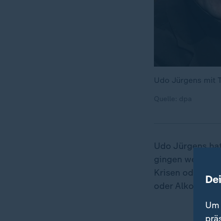
Udo Jürgens mit 
Quelle: dpa
Udo Jürgens hat
gingen weit übe
„
Krisen oder von
De
oder Alkoholism
Um 
prä