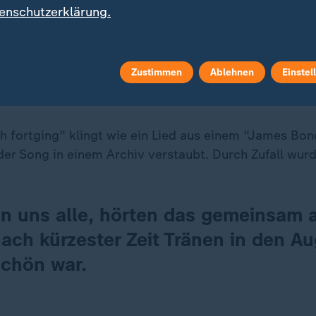
enschutzerklärung.
eint noch mal das Best-of-Album "
90. Geburtstag erscheint eine Best-of-Sammlung mit
Zustimmen
Ablehnen
Einstel
ird ein neues Lied von Udo Jürgens veröffentlicht, d
h fortging" klingt wie ein Lied aus einem "James Bon
r Song in einem Archiv verstaubt. Durch Zufall wur
fen uns alle, hörten das gemeinsam 
ach kürzester Zeit Tränen in den Au
schön war.