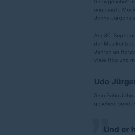
Showgeschäft mit
angesagte Musik
Jenny Jürgens e
Am 30. Septembe
der Musiker bei
Jahren an Herzv
viele Hits und m
Udo Jürgen
„
Sein Sohn John 
gesehen, sonder
Und er 