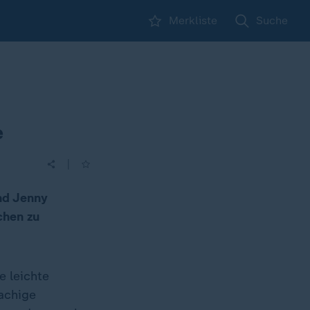
Merkliste
Suche
e
|
nd Jenny
chen zu
e leichte
achige