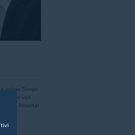
te seiner Songs
prach er von
isches Attentat
tivi