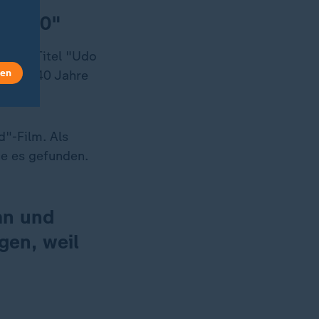
Udo 90"
 dem Titel "Udo
len
as für 40 Jahre
d"-Film. Als
de es gefunden.
an und
gen, weil