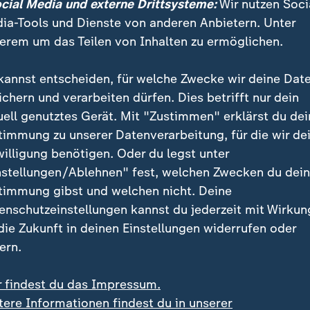
a nicht gewohnt. Er hat da gelebt! E
ocial Media und externe Drittsysteme:
Wir nutzen Soci
ia-Tools und Dienste von anderen Anbietern. Unter
schrieben und mit allen Sinnen gel
erem um das Teilen von Inhalten zu ermöglichen.
iebt, auf den See hinauszuschauen,
urde.
kannst entscheiden, für welche Zwecke wir deine Dat
ichern und verarbeiten dürfen. Dies betrifft nur dein
uell genutztes Gerät. Mit "Zustimmen" erklärst du dei
timmung zu unserer Datenverarbeitung, für die wir de
ns war die Wohnung ihres Vaters vor allem ein Ort de
willigung benötigen. Oder du legst unter
t viele Abende gemeinsam verbracht.
nstellungen/Ablehnen" fest, welchen Zwecken du dei
timmung gibst und welchen nicht. Deine
enschutzeinstellungen kannst du jederzeit mit Wirkun
e Weihnachten da gefeiert. Wir habe
 die Zukunft in deinen Einstellungen widerrufen oder
ern.
n zusammen gegessen.
r findest du das Impressum.
tere Informationen findest du in unserer