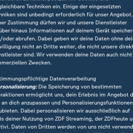
gleichbare Techniken ein. Einige der eingesetzten
m, als er älter wurde, wurde er auch
hniken sind unbedingt erforderlich für unser Angebot.
ner Zustimmung dürfen wir und unsere Dienstleister
ig und sehr sensibel. Im Vergleich z
über hinaus Informationen auf deinem Gerät speicher
m auch viel schneller die Tränen ge
/oder abrufen. Dabei geben wir deine Daten ohne de
Mann mit sehr viel Tiefe.
willigung nicht an Dritte weiter, die nicht unsere direk
nstleister sind. Wir verwenden deine Daten auch nicht
merziellen Zwecken.
ns lebte am Zürichsee
timmungspflichtige Datenverarbeitung
ersonalisierung:
Die Speicherung von bestimmten
 schwelgen bedeutet für John und Jenny Jürgens auch
eraktionen ermöglicht uns, dein Erlebnis im Angebot 
aters zu erinnern. Seit 1977 lebte Udo Jürgens in ei
 an dich anzupassen und Personalisierungsfunktionen
ubieten. Dabei personalisieren wir ausschließlich auf
is deiner Nutzung von ZDF Streaming, der ZDFheute 
tivi. Daten von Dritten werden von uns nicht verwend