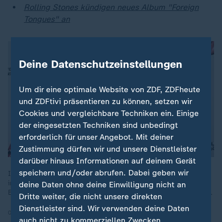
Rolling Stones kündigen neues Album "Foreign
Tongues" an
Deine Datenschutzeinstellungen
Um dir eine optimale Website von ZDF, ZDFheute
und ZDFtivi präsentieren zu können, setzen wir
Cookies und vergleichbare Techniken ein. Einige
der eingesetzten Techniken sind unbedingt
erforderlich für unser Angebot. Mit deiner
Zustimmung dürfen wir und unsere Dienstleister
darüber hinaus Informationen auf deinem Gerät
speichern und/oder abrufen. Dabei geben wir
Ihr neues Album trägt den Namen "Foreign Tongues" und wird
im Juli veröffentlicht. Es ist das 25. Studioalbum der Band.
deine Daten ohne deine Einwilligung nicht an
Bereits jetzt können Fans die neue Single "In The Stars" hören.
Dritte weiter, die nicht unsere direkten
Dienstleister sind. Wir verwenden deine Daten
06.05.2026 | 0:58 min
auch nicht zu kommerziellen Zwecken.