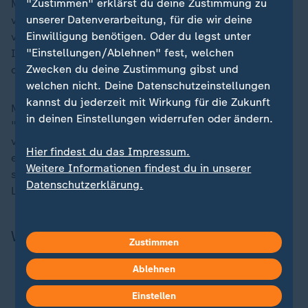
"Zustimmen" erklärst du deine Zustimmung zu
Mädchen aus der Nachbarschaft, von alten Freunden,
unserer Datenverarbeitung, für die wir deine
von seinen Eltern, der Nachkriegszeit in Liverpool und
Einwilligung benötigen. Oder du legst unter
vom Trampen mit George Harrison. Weitere
"Einstellungen/Ablehnen" fest, welchen
Inspirationen lieferten so unterschiedliche Themen wie
Zwecken du deine Zustimmung gibst und
die
Corona-Pandemie
oder das Glastonbury-Festival.
welchen nicht. Deine Datenschutzeinstellungen
kannst du jederzeit mit Wirkung für die Zukunft
Musik macht Sir Paul nur noch, weil er Lust dazu hat.
in deinen Einstellungen widerrufen oder ändern.
"Es ist mein Hobby", sagt er. Während die 14 Songs
von seinem ersten Studioalbum seit fünf Jahren
Hier findest du das Impressum.
erklingen, bewegt er die Lippen textsicher. Nicht nur
Weitere Informationen findest du in unserer
seine Fans freuen sich auf "The Boys Of Dungeon
Datenschutzerklärung.
Lane", sondern eindeutig auch McCartney selbst.
Wichtiger Hinweis in eigener Sache
Zustimmen
Ablehnen
Unser Nachrichtenangebot - jetzt als bevorzugte
Quelle bei Google
Einstellen