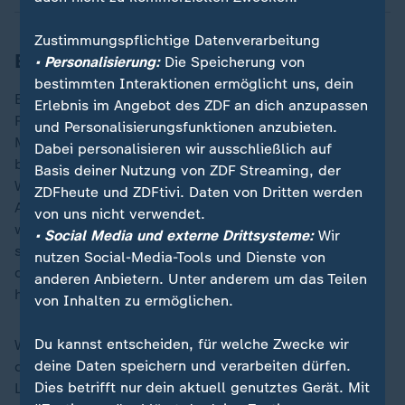
Zustimmungspflichtige Datenverarbeitung
Erstes Duett mit Ringo Starr
• Personalisierung:
Die Speicherung von
bestimmten Interaktionen ermöglicht uns, dein
Ein Highlight für Beatles-Fans ist der Gastauftritt von
Erlebnis im Angebot des ZDF an dich anzupassen
Ringo Starr, der bei "Home To Us" mitwirkt -
und Personalisierungsfunktionen anzubieten.
McCartney zufolge das erste gemeinsame Duett der
Dabei personalisieren wir ausschließlich auf
beiden Ex-Beatles. Er habe Ringo gebeten, mal bei
Basis deiner Nutzung von ZDF Streaming, der
Watt vorbeizuschauen, schließlich leben beide in Los
ZDFheute und ZDFtivi. Daten von Dritten werden
Angeles. "Ringo ist ins Studio gekommen und hat ein
von uns nicht verwendet.
wenig getrommelt", berichtet er. Auf dieser Basis
• Social Media und externe Drittsysteme:
Wir
schrieb McCartney einen Song über Erinnerungen an
nutzen Social-Media-Tools und Dienste von
die Jugend in Liverpool. "Es geht darum, wo wir
anderen Anbietern. Unter anderem um das Teilen
herkommen."
von Inhalten zu ermöglichen.
Du kannst entscheiden, für welche Zwecke wir
Wie schon die erste Single "Days We Left Behind"
deine Daten speichern und verarbeiten dürfen.
drehen sich viele Songs auf "The Boys Of Dungeon
Dies betrifft nur dein aktuell genutztes Gerät. Mit
Lane" um Erinnerungen. McCartney erzählt von einem