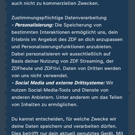
Freude haben würde, später mal in der Bank zu
auch nicht zu kommerziellen Zwecken.
arbeiten."
Zustimmungspflichtige Datenverarbeitung
• Personalisierung:
Die Speicherung von
Ausgebildet in den 1960er Jahren überwiegend bei
bestimmten Interaktionen ermöglicht uns, dein
Investment- und Kreditbanken in
Großbritannien
, den
Erlebnis im Angebot des ZDF an dich anzupassen
USA
und
Frankreich
, trat von Metzler 1969 in das
und Personalisierungsfunktionen anzubieten.
Bankhaus Metzler ein und wurde 1971 persönlich
Dabei personalisieren wir ausschließlich auf
haftender Gesellschafter des Instituts, das sein
Basis deiner Nutzung von ZDF Streaming, der
Geschäft unter anderem in der privaten
ZDFheute und ZDFtivi. Daten von Dritten werden
Vermögensverwaltung und dem Pensionsmanagement
von uns nicht verwendet.
für Unternehmen macht.
• Social Media und externe Drittsysteme:
Wir
nutzen Social-Media-Tools und Dienste von
Ebenso leidenschaftlich wie Kultur und soziale Projekte
anderen Anbietern. Unter anderem um das Teilen
- etwa Stipendien für arbeitsuchende Akademiker aus
von Inhalten zu ermöglichen.
Südeuropa über die Metzler-Stiftung - fördert die
Familie den Finanzplatz Frankfurt. In den 1980er und
Du kannst entscheiden, für welche Zwecke wir
1990er Jahren war Friedrich von Metzler maßgeblich
deine Daten speichern und verarbeiten dürfen.
beteiligt an der Umwandlung der Frankfurter
Dies betrifft nur dein aktuell genutztes Gerät. Mit