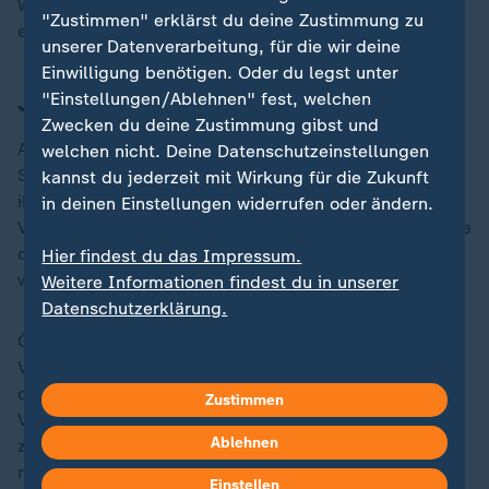
Wertpapierbörse in die Deutsche Börse AG, später saß
"Zustimmen" erklärst du deine Zustimmung zu
er lange im Aufsichtsrat des Konzerns.
unserer Datenverarbeitung, für die wir deine
Einwilligung benötigen. Oder du legst unter
"Einstellungen/Ablehnen" fest, welchen
Jüngster Sohn entführt und ermordet
Zwecken du deine Zustimmung gibst und
Abgeschottet haben sich von Metzler und seine Frau
welchen nicht. Deine Datenschutzeinstellungen
Sylvia auch nicht nach der Entführung und Ermordung
kannst du jederzeit mit Wirkung für die Zukunft
ihres jüngsten Sohnes Jakob (11) im Herbst 2002.
in deinen Einstellungen widerrufen oder ändern.
Viele bewundern die Würde, mit der die Bankiersfamilie
das durch diverse Klagen des Kindermörders immer
Hier findest du das Impressum.
wieder aufgewühlte Leid ertrug und erträgt.
Weitere Informationen findest du in unserer
Datenschutzerklärung.
Öffentlich äußerte sich die Familie nicht zu dem
Verbrechen. Ein persönliches Anliegen jedoch war ihr
die zum zehnten Jahrestag ausgestrahlte ZDF-
Zustimmen
Verfilmung "Der Fall Jakob von Metzler": Um zu
Ablehnen
zeigen, wie sehr sich die Polizei eingesetzt hat - auch
mit einer umstrittenen Folterdrohung gegen den
Einstellen