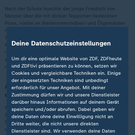
Nach der Schule huschte der junge Friedrich von
Metzler über die mit dicken Teppichen bedeckten
Flure, vorbei an Biedermeiermöbeln und Ölgemälden
mit den Porträts seiner Vorfahren. "Wir haben ja im 6.
Stock der Bank gewohnt, und wenn ich aus der Schule
Deine Datenschutzeinstellungen
kam, bin ich oft in die Büros gegangen. Da bin ich zu
meinem Onkel, meiner Tante, meinem Vater gegangen,
Um dir eine optimale Website von ZDF, ZDFheute
aber auch zu den Nicht-Familienmitgliedern, und habe
und ZDFtivi präsentieren zu können, setzen wir
mir erklären lassen, was sie machen", erinnerte er sich.
Cookies und vergleichbare Techniken ein. Einige
der eingesetzten Techniken sind unbedingt
Ausbildung in Großbritannien, den USA
erforderlich für unser Angebot. Mit deiner
und Frankreich
Zustimmung dürfen wir und unsere Dienstleister
darüber hinaus Informationen auf deinem Gerät
Auch den Wirtschaftsteil der "Frankfurter Allgemeinen
speichern und/oder abrufen. Dabei geben wir
Zeitung" habe er schon als Gymnasiast "mit großer
deine Daten ohne deine Einwilligung nicht an
Freude und großem Interesse" gelesen. "Ich wusste
Dritte weiter, die nicht unsere direkten
deswegen schon in der Schule, dass ich eine große
Dienstleister sind. Wir verwenden deine Daten