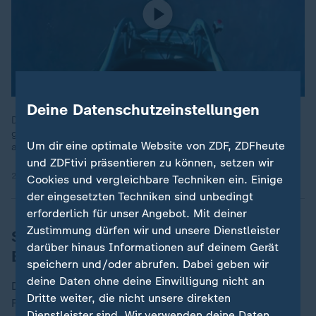
Deine Datenschutzeinstellungen
Die Doku "Höher, weiter, extremer - Pioniere und Abenteurer"
geht der Frage nach, was Menschen wie Felix Baumgartner
Um dir eine optimale Website von ZDF, ZDFheute
antreibt.
und ZDFtivi präsentieren zu können, setzen wir
22.08.2021 | 44:52 min
Cookies und vergleichbare Techniken ein. Einige
der eingesetzten Techniken sind unbedingt
erforderlich für unser Angebot. Mit deiner
Zustimmung dürfen wir und unsere Dienstleister
Sprung aus Stratosphäre machte
darüber hinaus Informationen auf deinem Gerät
Baumgartner weltbekannt
speichern und/oder abrufen. Dabei geben wir
deine Daten ohne deine Einwilligung nicht an
Der gebürtige Salzburger träumte bereits als Kind vom
Dritte weiter, die nicht unsere direkten
Fliegen. Nach der Schule arbeitete er als Kfz-
Dienstleister sind. Wir verwenden deine Daten