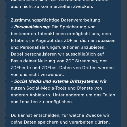
Mechaniker und ging dann zur Armee. Dort wurde er
auch nicht zu kommerziellen Zwecken.
zum Fallschirmspringer ausgebildet. Seinen ersten
Basejump machte er 1996.
Zustimmungspflichtige Datenverarbeitung
• Personalisierung:
Die Speicherung von
1997 erhielt er einen Weltmeistertitel für einen Base-
bestimmten Interaktionen ermöglicht uns, dein
Jump in West Virginia. Im selben Jahr wurde er vom
Erlebnis im Angebot des ZDF an dich anzupassen
Getränkekonzern Red Bull unter Vertrag genommen.
und Personalisierungsfunktionen anzubieten.
Dabei personalisieren wir ausschließlich auf
Ab 2007 widmete sich Baumgartner dem Projekt, das
Basis deiner Nutzung von ZDF Streaming, der
ihn weltbekannt machte: "Stratos". Ziel war, als erster
ZDFheute und ZDFtivi. Daten von Dritten werden
Mensch die Schallgeschwindigkeit im freien Fall zu
von uns nicht verwendet.
erreichen. Nach mehrjähriger Vorbereitung und zwei
• Social Media und externe Drittsysteme:
Wir
Testsprüngen im März und Juli 2012 wurde das
nutzen Social-Media-Tools und Dienste von
Projekt schließlich am 14. Oktober 2012 durchgeführt.
anderen Anbietern. Unter anderem um das Teilen
von Inhalten zu ermöglichen.
Baumgartner sprang aus 39 Kilometern Höhe aus
Du kannst entscheiden, für welche Zwecke wir
einem Heliumballon und legte in 4:20 Minuten mehr
deine Daten speichern und verarbeiten dürfen.
als 36 Kilometer im freien Fall zurück. Dabei erreichte