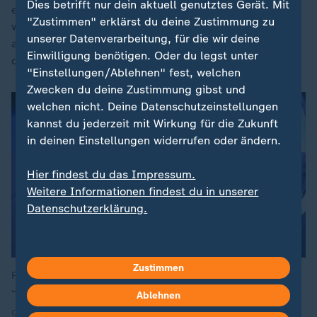
Dies betrifft nur dein aktuell genutztes Gerät. Mit
er eine Spitzengeschwindigkeit von 1.357,6 km/h,
"Zustimmen" erklärst du deine Zustimmung zu
womit Baumgartner damals mehrere Weltrekorde
unserer Datenverarbeitung, für die wir deine
aufstellte - etwa den höchsten Fallschirmsprung und
Einwilligung benötigen. Oder du legst unter
den längsten freien Fall.
"Einstellungen/Ablehnen" fest, welchen
Zwecken du deine Zustimmung gibst und
welchen nicht. Deine Datenschutzeinstellungen
kannst du jederzeit mit Wirkung für die Zukunft
in deinen Einstellungen widerrufen oder ändern.
Hier findest du das Impressum.
Weitere Informationen findest du in unserer
Datenschutzerklärung.
Zustimmen
Felix Baumgartner bei seinem Sprung aus der Stratosphäre im
Jahr 2012.
Ablehnen
Quelle: AP / Red Bull