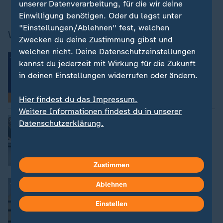
unserer Datenverarbeitung, für die wir deine
Einwilligung benötigen. Oder du legst unter
"Einstellungen/Ablehnen" fest, welchen
Weitere Promi-News
Zwecken du deine Zustimmung gibst und
welchen nicht. Deine Datenschutzeinstellungen
:
Promi-News in Bildern
kannst du jederzeit mit Wirkung für die Zukunft
Shakira sagt Teilnahme bei "World
Pride" ab
in deinen Einstellungen widerrufen oder ändern.
Bilderserie
Hier findest du das Impressum.
Weitere Informationen findest du in unserer
:
Bilanz des Filmfests
Datenschutzerklärung.
Frauen prägten die Filmfestspiele in
Cannes
von Nicolette Feiler-Thull
Zustimmen
:
"Ich bin aufrichtig traurig"
Ablehnen
Billy Joel sagt Konzerte wegen
Hirnerkrankung ab
Einstellen