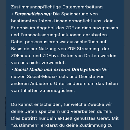
erhalten Sie
die wichtigsten Nachrichten auf Ihr
Zustimmungspflichtige Datenverarbeitung
Smartphone
. Nehmen Sie teil an Umfragen oder
• Personalisierung:
Die Speicherung von
lassen Sie sich durch unseren Podcast "Kurze
bestimmten Interaktionen ermöglicht uns, dein
Auszeit" inspirieren.
Zur Anmeldung
:
ZDFheute-
Erlebnis im Angebot des ZDF an dich anzupassen
WhatsApp-Channel
.
und Personalisierungsfunktionen anzubieten.
Dabei personalisieren wir ausschließlich auf
Basis deiner Nutzung von ZDF Streaming, der
ZDFheute und ZDFtivi. Daten von Dritten werden
von uns nicht verwendet.
Thema
• Social Media und externe Drittsysteme:
Wir
nutzen Social-Media-Tools und Dienste von
USA
anderen Anbietern. Unter anderem um das Teilen
von Inhalten zu ermöglichen.
Nachrichten | Panorama
:
Du kannst entscheiden, für welche Zwecke wir
American Music Awards: Highlights in
Bildern
deine Daten speichern und verarbeiten dürfen.
Dies betrifft nur dein aktuell genutztes Gerät. Mit
"Zustimmen" erklärst du deine Zustimmung zu