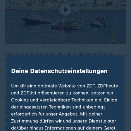
Nach dem Untergang der Luxusjacht "Bayesian", bei der
sieben Menschen ums Leben kamen, wird wegen Totschlags
ermittelt. Das Unglück ereignete sich vor Sizilien.
Deine Datenschutzeinstellungen
24.08.2024 | 1:37 min
Um dir eine optimale Website von ZDF, ZDFheute
und ZDFtivi präsentieren zu können, setzen wir
Die als unsinkbar deklarierte Megajacht war im August
Cookies und vergleichbare Techniken ein. Einige
2024 während eines Unwetters gekentert. Sieben
der eingesetzten Techniken sind unbedingt
Menschen starben bei dem Unglück, darunter der
erforderlich für unser Angebot. Mit deiner
Eigentümer, der britische Software-Milliardär Mike
Zustimmung dürfen wir und unsere Dienstleister
Lynch, und seine 18-jährige Tochter.
darüber hinaus Informationen auf deinem Gerät