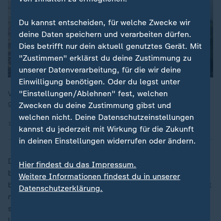
Du kannst entscheiden, für welche Zwecke wir
deine Daten speichern und verarbeiten dürfen.
Dies betrifft nur dein aktuell genutztes Gerät. Mit
"Zustimmen" erklärst du deine Zustimmung zu
unserer Datenverarbeitung, für die wir deine
Einwilligung benötigen. Oder du legst unter
"Einstellungen/Ablehnen" fest, welchen
Von "Titanic" bis "Costa Concordia": Was steckt hinter den
großen Schiffsunglücken der Geschichte?
Zwecken du deine Zustimmung gibst und
welchen nicht. Deine Datenschutzeinstellungen
15.06.2025 | 44:52 min
kannst du jederzeit mit Wirkung für die Zukunft
in deinen Einstellungen widerrufen oder ändern.
Die Aufbauten seien teilweise vom Unglück
Hier findest du das Impressum.
beschädigt. Der 72 Meter hohe Mast der Jacht, der
Weitere Informationen findest du in unserer
bereits vor Tagen unter Wasser abgetrennt wurde, liegt
Datenschutzerklärung.
noch auf dem Meeresgrund; seine Bergung soll bis
spätestens Montag erfolgen; der Transport gilt aber
laut Behörden als "vergleichsweise einfach".