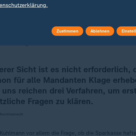
enschutzerklärung.
äger ist der Geschäftsführer eines mittelständischen 
Zustimmen
Ablehnen
Einstel
hmuck und eine Rolex-Uhr im Wert von rund 120.000 
te Geschädigte hatte Gold im Wert von etwa 50.000 Eu
rer Sicht ist es nicht erforderlich, 
chon für alle Mandanten Klage erheb
 uns reichen drei Verfahren, um ers
zliche Fragen zu klären.
 Rechtsanwalt
 Kuhlmann vor allem die Frage, ob die Sparkasse hafte