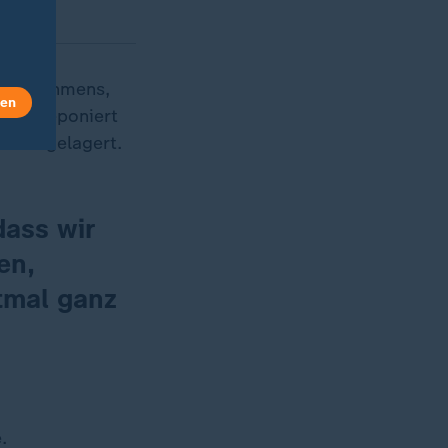
Unternehmens,
len
Euro deponiert
ro eingelagert.
dass wir
en,
tmal ganz
.