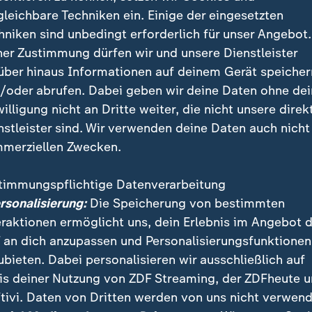
äter in Gelsenkirchen in eine Sparkasse einbrechen und 3.0
gleichbare Techniken ein. Einige der eingesetzten
orter Thomas Münten rekonstruiert das Vorgehen mit Hilfe
hniken sind unbedingt erforderlich für unser Angebot.
ner Zustimmung dürfen wir und unsere Dienstleister
über hinaus Informationen auf deinem Gerät speicher
/oder abrufen. Dabei geben wir deine Daten ohne de
willigung nicht an Dritte weiter, die nicht unsere direk
nstleister sind. Wir verwenden deine Daten auch nicht
lt kritisiert Sicherheitsvorkehrung
merziellen Zwecken.
 Gelsenkirchen
timmungspflichtige Datenverarbeitung
 deutschlandweit für Aufsehen und machte internationa
ersonalisierung:
Die Speicherung von bestimmten
rn ist Kuhlmann zufolge ein Rentner, der nach dem Ve
eraktionen ermöglicht uns, dein Erlebnis im Angebot 
 in Höhe von fast 400.000 Euro in seinem Schließfa
 an dich anzupassen und Personalisierungsfunktionen
ubieten. Dabei personalisieren wir ausschließlich auf
is deiner Nutzung von ZDF Streaming, der ZDFheute 
tivi. Daten von Dritten werden von uns nicht verwend