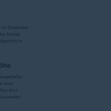
n im Dezember
der Anwalt
dgericht in
höhe
mangelhafte
r eine
 Von dort
 Tausenden