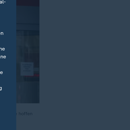
al-
en
ne
ine
ne
g
 was sie hoffen