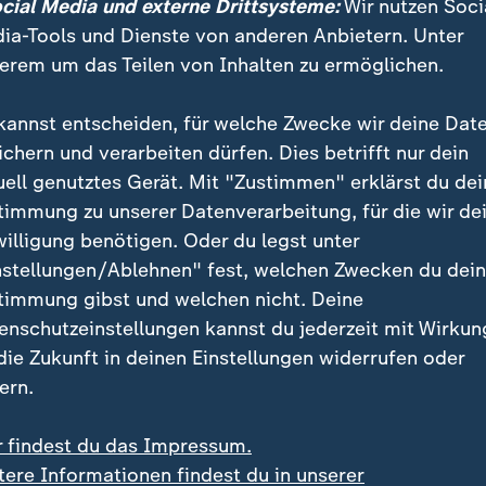
ocial Media und externe Drittsysteme:
Wir nutzen Soci
ia-Tools und Dienste von anderen Anbietern. Unter
erem um das Teilen von Inhalten zu ermöglichen.
kannst entscheiden, für welche Zwecke wir deine Dat
ichern und verarbeiten dürfen. Dies betrifft nur dein
uell genutztes Gerät. Mit "Zustimmen" erklärst du dei
timmung zu unserer Datenverarbeitung, für die wir de
willigung benötigen. Oder du legst unter
nstellungen/Ablehnen" fest, welchen Zwecken du dei
timmung gibst und welchen nicht. Deine
enschutzeinstellungen kannst du jederzeit mit Wirkun
 die Zukunft in deinen Einstellungen widerrufen oder
ern.
nbruchs in die Gelsenkirchener Sparkasse sind verzweifelt –
r findest du das Impressum.
hen, die Polizei zu unterstützen.
tere Informationen findest du in unserer