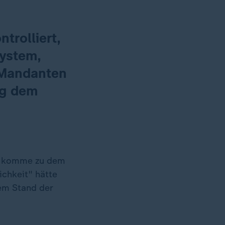
ntrolliert,
system,
 Mandanten
ng dem
en komme zu dem
ichkeit" hätte
em Stand der