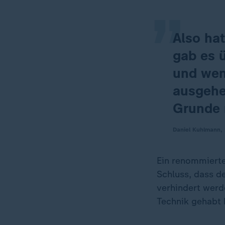
„
Also hat
gab es ü
und wen
ausgehe
Grunde 
Daniel Kuhlmann,
Ein renommiert
„
Schluss, dass d
verhindert werd
Technik gehabt 