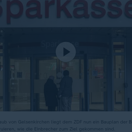
ub von Gelsenkirchen liegt dem ZDF nun ein Bauplan der B
truieren, wie die Einbrecher zum Ziel gekommen sind.