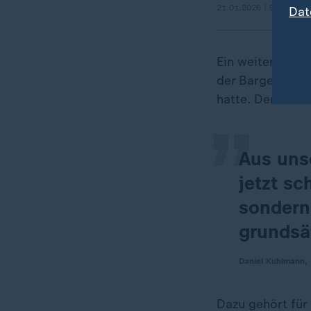
21.01.2026 | 9:06 min
Dat
„
Ein weiterer Kl
der Bargeld, Sc
hatte. Der drit
Aus unse
jetzt s
sondern
grundsät
Daniel Kuhlmann,
Dazu gehört für