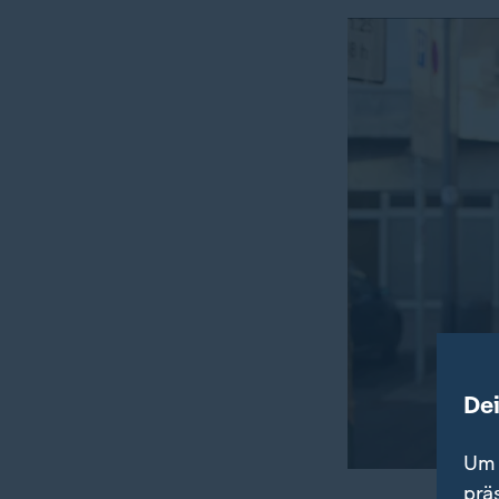
De
Um 
prä