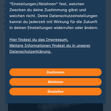
"Einstellungen/Ablehnen" fest, welchen
Der Alte Botanische Garten gilt schon lange als
Zwecken du deine Zustimmung gibst und
Kriminalitäts-Hotspot in der bayerischen
welchen nicht. Deine Datenschutzeinstellungen
Landeshauptstadt. Eine eigene Task-Force der Stadt
kannst du jederzeit mit Wirkung für die Zukunft
befasste sich mit der Sicherheit in dem Teil des Parks,
in deinen Einstellungen widerrufen oder ändern.
der als
Drogen
-Umschlagplatz gilt.
Hier findest du das Impressum.
Weitere Informationen findest du in unserer
ZDFheute auf WhatsApp
Datenschutzerklärung.
Zustimmen
Ablehnen
Einstellen