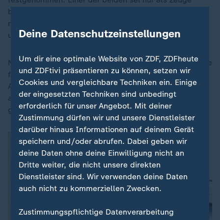
befragt worden, teilte die Polizei vergangene Woche
mit. Der andere sei wegen Körperverletzung angezeigt
Deine Datenschutzeinstellungen
und wieder auf freien Fuß gesetzt worden.
Um dir eine optimale Website von ZDF, ZDFheute
Nach dem mutmaßlichen Haupttäter, einem Polen ohne
und ZDFtivi präsentieren zu können, setzen wir
festen Wohnsitz in Deutschland, wurde auf Basis einer
Cookies und vergleichbare Techniken ein. Einige
Aufnahme aus einer Überwachungskamera am Tatort
der eingesetzten Techniken sind unbedingt
auch mit einer
Öffentlichkeitsfahndung
intensiv
erforderlich für unser Angebot. Mit deiner
gesucht.
Zustimmung dürfen wir und unsere Dienstleister
darüber hinaus Informationen auf deinem Gerät
speichern und/oder abrufen. Dabei geben wir
deine Daten ohne deine Einwilligung nicht an
Dritte weiter, die nicht unsere direkten
Dienstleister sind. Wir verwenden deine Daten
auch nicht zu kommerziellen Zwecken.
Zustimmungspflichtige Datenverarbeitung