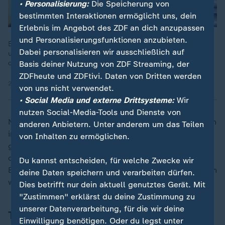
• Personalisierung:
Die Speicherung von
bestimmten Interaktionen ermöglicht uns, dein
Erlebnis im Angebot des ZDF an dich anzupassen
und Personalisierungsfunktionen anzubieten.
Etwa eine Million Strafverfahren sind in Deutschland
Dabei personalisieren wir ausschließlich auf
unerledigt, im Staatsdienst fehlen rund 2.000 Juristen und bei
der Polizei 50.000 Beamte.
Basis deiner Nutzung von ZDF Streaming, der
ZDFheute und ZDFtivi. Daten von Dritten werden
24.09.2024 | 10:09 min
von uns nicht verwendet.
• Social Media und externe Drittsysteme:
Wir
nutzen Social-Media-Tools und Dienste von
Nun teilte die Polizei mit, dass insgesamt vier Personen
anderen Anbietern. Unter anderem um das Teilen
in die Auseinandersetzung mit dem Opfer involviert
von Inhalten zu ermöglichen.
gewesen seien. "Der 30-Jährige gilt hierbei jedoch als
der hauptsächlich Agierende." Die anderen drei
Du kannst entscheiden, für welche Zwecke wir
Beteiligten seien ebenfalls identifiziert und vernommen
deine Daten speichern und verarbeiten dürfen.
worden.
Dies betrifft nur dein aktuell genutztes Gerät. Mit
"Zustimmen" erklärst du deine Zustimmung zu
unserer Datenverarbeitung, für die wir deine
Tatort gilt als Kriminalitätsschwerpunkt
Einwilligung benötigen. Oder du legst unter