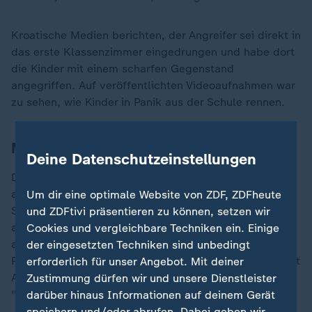
Kroatische Medien berichten, der Angreifer sei direkt in
das erste Klassenzimmer eingedrungen und habe dort
die Kinder mit einem scharfen Gegenstand
angegriffen. Auf veröffentlichten Videoaufnahmen war
zu sehen, wie Kinder in Panik aus der Schule rennen.
Ministerpräsident Kroatiens "entsetzt"
Deine Datenschutzeinstellungen
Die Polizei habe das Gelände im Stadtteil Precko
abgeriegelt, hieß es weiter. Einige Gruppen von
Um dir eine optimale Website von ZDF, ZDFheute
Schulkindern seien in Sicherheit gebracht und Eltern
und ZDFtivi präsentieren zu können, setzen wir
aufgerufen worden, ihre Kinder von der Schule
Cookies und vergleichbare Techniken ein. Einige
abzuholen. Über den genauen Ablauf der Tat teilte die
der eingesetzten Techniken sind unbedingt
Polizei zunächst nichts mit. Kroatiens Ministerpräsident
erforderlich für unser Angebot. Mit deiner
Andrej Plenkovic äußerte sich "entsetzt" über diese
Zustimmung dürfen wir und unsere Dienstleister
"Tragödie".
darüber hinaus Informationen auf deinem Gerät
speichern und/oder abrufen. Dabei geben wir