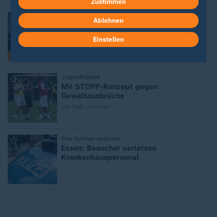
Zustimmen
:
Polizist über Gewalt im Einsatz
Ablehnen
"Man denkt sich immer, es trifft die
anderen"
Einstellen
mit Video
29:15
Interview
:
Jugendfußball
Mit STOPP-Konzept gegen
Gewaltausbrüche
von Ralf Lorenzen
:
Eine Schwerverletzte
Essen: Besucher verletzen
Krankenhauspersonal