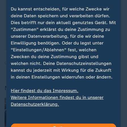
Sie beim ZDFheute-WhatsApp-Channel richtig. Hier
erhalten Sie
die wichtigsten Nachrichten auf Ihr
Du kannst entscheiden, für welche Zwecke wir
Smartphone
. Nehmen Sie teil an Umfragen oder
deine Daten speichern und verarbeiten dürfen.
lassen Sie sich durch unseren Podcast "Kurze
Dies betrifft nur dein aktuell genutztes Gerät. Mit
Auszeit" inspirieren.
Zur Anmeldung
:
ZDFheute-
"Zustimmen" erklärst du deine Zustimmung zu
WhatsApp-Channel
.
unserer Datenverarbeitung, für die wir deine
Einwilligung benötigen. Oder du legst unter
"Einstellungen/Ablehnen" fest, welchen
Zwecken du deine Zustimmung gibst und
welchen nicht. Deine Datenschutzeinstellungen
Quelle:
dpa
kannst du jederzeit mit Wirkung für die Zukunft
in deinen Einstellungen widerrufen oder ändern.
Mehr zum Thema
Hier findest du das Impressum.
Weitere Informationen findest du in unserer
:
Gewalttat in Bad Oeynhausen
Datenschutzerklärung.
Prozess um Tod nach Abifeier begonnen