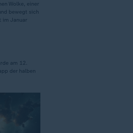
en Wolke, einer
nd bewegt sich
t im Januar
Erde am 12.
app der halben