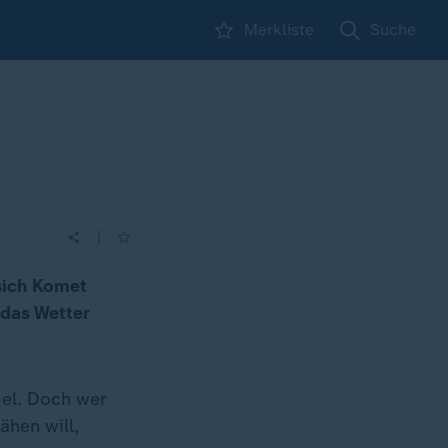
Merkliste
Suche
|
 sich Komet
 das Wetter
el. Doch wer
hen will,