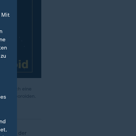
 Mit
n
ine
ten
 zu
den noch eine
nd Meteoroiden.
des
und
et.
 Anfang der