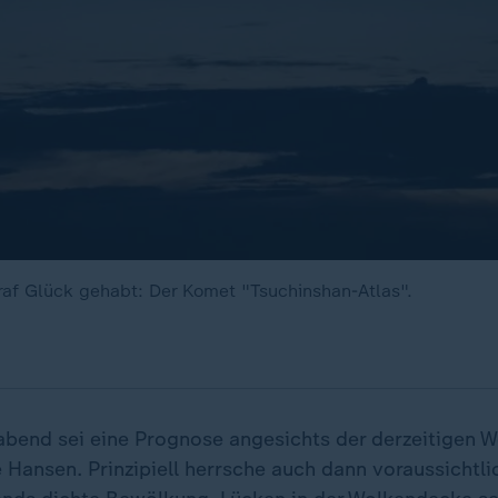
graf Glück gehabt: Der Komet "Tsuchinshan-Atlas".
bend sei eine Prognose angesichts der derzeitigen W
 Hansen. Prinzipiell herrsche auch dann voraussichtli