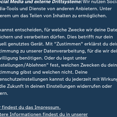
ocial Media und externe Drittsysteme:
Wir nutzen Soci
ach wird Tsuchinshan-Atlas immer lichtschwächer, da
ia-Tools und Dienste von anderen Anbietern. Unter
entfernt. Zudem stört das Licht des zunehmenden M
erem um das Teilen von Inhalten zu ermöglichen.
Vollmond.
kannst entscheiden, für welche Zwecke wir deine Dat
 Wochenende richtig dunkel
ichern und verarbeiten dürfen. Dies betrifft nur dein
uell genutztes Gerät. Mit "Zustimmen" erklärst du dei
ober öffnet sich zwischen Dämmerung und Mondaufga
timmung zu unserer Datenverarbeitung, für die wir de
it. Allerdings wird der Komet, der zu diesem Zeitpunk
willigung benötigen. Oder du legst unter
steht, dann bereits stark verblasst und geschrumpft 
nstellungen/Ablehnen" fest, welchen Zwecken du dei
t dem freien Auge endet um den 25. Oktober herum, f
timmung gibst und welchen nicht. Deine
mmel vielleicht noch ein paar Tage später", so Pilz.
enschutzeinstellungen kannst du jederzeit mit Wirkun
 die Zukunft in deinen Einstellungen widerrufen oder
ern.
r findest du das Impressum.
tere Informationen findest du in unserer