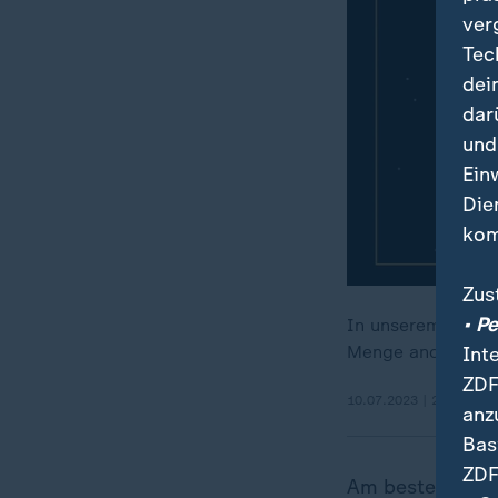
ver
Tec
dei
dar
und
Ein
Die
kom
Zus
• P
In unserem Sonne
Menge anderer Kör
Int
ZDF
10.07.2023 | 2:04 min
anz
Bas
ZDF
Am besten zu se