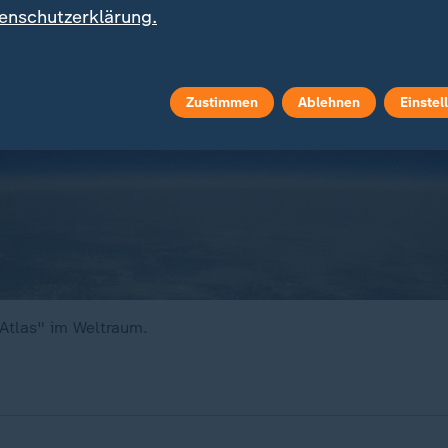
enschutzerklärung.
Zustimmen
Ablehnen
Einstel
Atlas" im Weltraum.