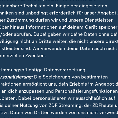
gleichbare Techniken ein. Einige der eingesetzten
hniken sind unbedingt erforderlich für unser Angebot.
ner Zustimmung dürfen wir und unsere Dienstleister
über hinaus Informationen auf deinem Gerät speicher
/oder abrufen. Dabei geben wir deine Daten ohne de
willigung nicht an Dritte weiter, die nicht unsere direk
nstleister sind. Wir verwenden deine Daten auch nicht
merziellen Zwecken.
timmungspflichtige Datenverarbeitung
ersonalisierung:
Die Speicherung von bestimmten
nsystem sind außer der Sonne, den Planeten und ihren Mon
per unterwegs. So gibt es noch die Kometen, Asteroiden u
eraktionen ermöglicht uns, dein Erlebnis im Angebot 
 an dich anzupassen und Personalisierungsfunktionen
ubieten. Dabei personalisieren wir ausschließlich auf
is deiner Nutzung von ZDF Streaming, der ZDFheute 
tivi. Daten von Dritten werden von uns nicht verwend
hen soll der Komet - gutes Wetter vorausgesetzt - zu