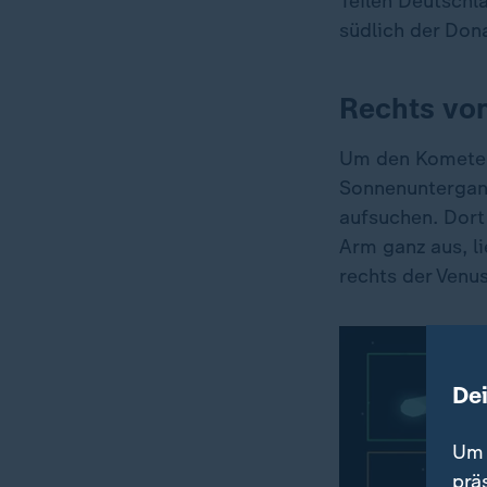
Teilen Deutschl
südlich der Don
Rechts von
Um den Kometen
Sonnenuntergang
aufsuchen. Dort
Arm ganz aus, l
rechts der Venus
De
Um 
prä