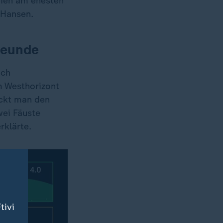
eien am ehesten
 Hansen.
reunde
ach
m Westhorizont
eckt man den
wei Fäuste
rklärte.
tivi