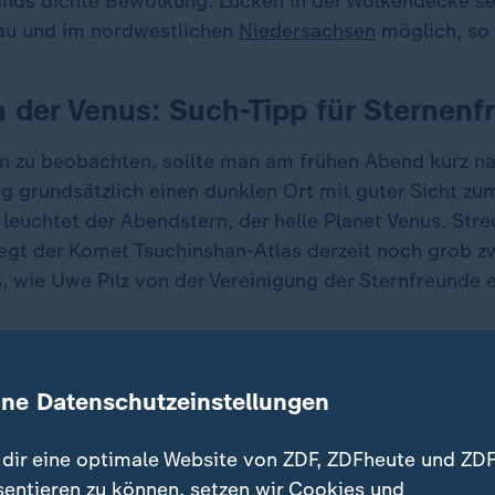
ands dichte Bewölkung. Lücken in der Wolkendecke s
au und im nordwestlichen
Niedersachsen
möglich, so
 der Venus: Such-Tipp für Sternenf
 zu beobachten, sollte man am frühen Abend kurz n
 grundsätzlich einen dunklen Ort mit guter Sicht zu
 leuchtet der Abendstern, der helle Planet Venus. Str
iegt der Komet Tsuchinshan-Atlas derzeit noch grob z
, wie Uwe Pilz von der Vereinigung der Sternfreunde e
ine Datenschutzeinstellungen
dir eine optimale Website von ZDF, ZDFheute und ZDF
sentieren zu können, setzen wir Cookies und