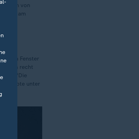
al-
 er sich von
ondes - am
en
ne
ng ein Fenster
ine
t schon recht
sein. "Die
ne
ür Geübte unter
g