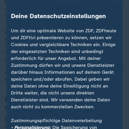
bestätigte in einer Erklärung gegenüber US-Medien,
dass sich an Bord der Privatmaschine zwei Passagiere
Deine Datenschutzeinstellungen
und vier Besatzungsmitglieder befunden hätten.
Um dir eine optimale Website von ZDF, ZDFheute
Den US-Behörden zufolge stürzte das Privatflugzeug
und ZDFtivi präsentieren zu können, setzen wir
vom Typ Learjet 55 gegen 18:30 Uhr (Ortszeit, 0:30
Cookies und vergleichbare Techniken ein. Einige
Uhr MEZ) mit sechs Menschen an Bord ab. Das
der eingesetzten Techniken sind unbedingt
mexikanische Außenministerium teilte später im
erforderlich für unser Angebot. Mit deiner
Onlinedienst X mit, dass sich an Bord des Flugzeugs
Zustimmung dürfen wir und unsere Dienstleister
"sechs Personen mexikanischer Nationalität" befunden
darüber hinaus Informationen auf deinem Gerät
hätten. Dies habe die Fluggesellschaft dem Konsulat
speichern und/oder abrufen. Dabei geben wir
bestätigt.
deine Daten ohne deine Einwilligung nicht an
Dritte weiter, die nicht unsere direkten
Zweites Flugzeugunglück in USA in
Dienstleister sind. Wir verwenden deine Daten
einer Woche
auch nicht zu kommerziellen Zwecken.
Der Gouverneur von Pennsylvania, Josh Shapiro, sagte
Zustimmungspflichtige Datenverarbeitung
den Rettungskräften umfassende Unterstützung zu.
• Personalisierung:
Die Speicherung von