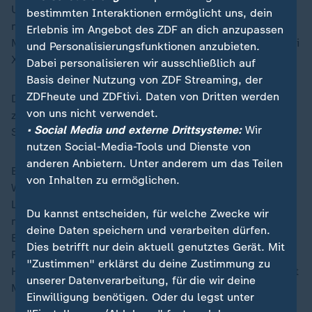
US-Präsident Donald Trump erklärte auf X, dass "noch
bestimmten Interaktionen ermöglicht uns, dein
mehr unschuldige Seelen verloren gegangen" seien.
Erlebnis im Angebot des ZDF an dich anzupassen
Mexikos Präsidentin Claudia Sheinbaum bekundete bei
und Personalisierungsfunktionen anzubieten.
X ihr Beileid.
Dabei personalisieren wir ausschließlich auf
Basis deiner Nutzung von ZDF Streaming, der
ZDFheute und ZDFtivi. Daten von Dritten werden
Die US-Luftfahrtbehörde FAA leitete eigenen Angaben
von uns nicht verwendet.
zufolge gemeinsam mit dem National Transportation
• Social Media und externe Drittsysteme:
Wir
Safety Board Ermittlungen ein.
nutzen Social-Media-Tools und Dienste von
anderen Anbietern. Unter anderem um das Teilen
Es ist bereits das zweite Flugzeugunglück in dieser
von Inhalten zu ermöglichen.
Woche: Am Mittwoch war ein Passagierflugzeug beim
Landeanflug auf den Reagan-Flughafen in Washington
Du kannst entscheiden, für welche Zwecke wir
mit einem Militärhubschrauber zusammengestoßen.
deine Daten speichern und verarbeiten dürfen.
Beide Maschinen stürzten in den Potomac. Die 64
Dies betrifft nur dein aktuell genutztes Gerät. Mit
Flugzeuginsassen und die dreiköpfige Besatzung des
"Zustimmen" erklärst du deine Zustimmung zu
Hubschraubers kamen ums Leben. Bislang wurden laut
unserer Datenverarbeitung, für die wir deine
Medienberichten 41 Leichen geborgen.
Einwilligung benötigen. Oder du legst unter