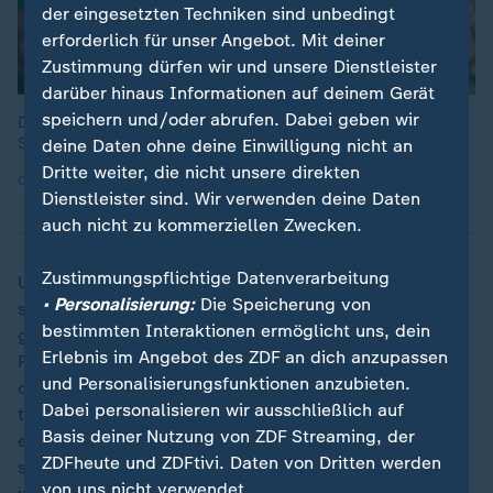
der eingesetzten Techniken sind unbedingt
erforderlich für unser Angebot. Mit deiner
Zustimmung dürfen wir und unsere Dienstleister
darüber hinaus Informationen auf deinem Gerät
speichern und/oder abrufen. Dabei geben wir
Die Parade des Karneval der Kulturen ist ein buntes Party-
Spektakel.
deine Daten ohne deine Einwilligung nicht an
Dritte weiter, die nicht unsere direkten
Quelle: dpa | Annette Riedl
Dienstleister sind. Wir verwenden deine Daten
auch nicht zu kommerziellen Zwecken.
Zustimmungspflichtige Datenverarbeitung
Um sich einen guten Platz an der Umzugsstrecke zu
• Personalisierung:
Die Speicherung von
sichern, waren etliche Gäste schon am Vormittag
bestimmten Interaktionen ermöglicht uns, dein
gekommen - mit ausreichend Proviant und
Erlebnis im Angebot des ZDF an dich anzupassen
Regencapes im Gepäck. Nach einem Regenguss vor
und Personalisierungsfunktionen anzubieten.
dem Start des Umzugs blieb es jedoch zunächst
Dabei personalisieren wir ausschließlich auf
trocken. Teils gab es aber kräftige Windböen. Wegen
Basis deiner Nutzung von ZDF Streaming, der
einer Baustelle war der Umzug zum ersten Mal in
ZDFheute und ZDFtivi. Daten von Dritten werden
seiner fast 30-jährigen Geschichte nach Friedrichshain
von uns nicht verwendet.