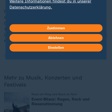
Weitere Informationen findest du in unserer
Datenschutzerklärung.
Die Polizei machte keine konkreten Angaben, sprach
aber von Besucherzahlen im "sechsstelligen Bereich".
Der Karneval der Kulturen hat seine Ursprünge im Jahr
Zustimmen
1996. Als Folge von
Rassismus
und zahlreichen
Übergriffen sollte er ein Zeichen sein für Diversität und
Ablehnen
friedliches Miteinander setzen.
Einstellen
Quelle:
dpa, AFP
Mehr zu Musik, Konzerten und
Festivals
:
Rock am Ring und Rock im Park
Event-Bilanz: Regen, Rock und
Riesenstimmung