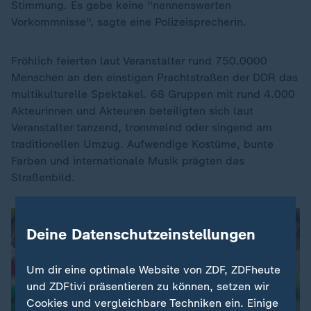
Stimmung. Es gebe keine "nennenswerten
Vorkommnisse", sagte eine Polizeisprecherin.
Fröhlich feierten laut Veranstalter rund 750.0000
Menschen an den einstigen Prachtstraßen der DDR das
multikulturelle Spektakel. 68 Gruppen mit rund 4.000
Akteurinnen und Akteuren beteiligten sich laut
Veranstalter tanzend, trommelnd oder singend am
traditionellen Umzug. Aufwendige Kostüme, bunte
Farben und internationale Musik prägten das
Straßenbild.
Deine Datenschutzeinstellungen
Um dir eine optimale Website von ZDF, ZDFheute
und ZDFtivi präsentieren zu können, setzen wir
Cookies und vergleichbare Techniken ein. Einige