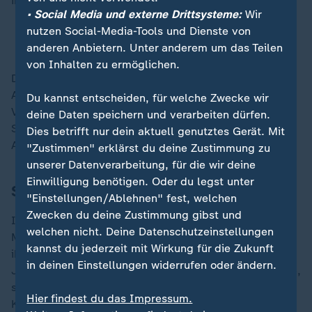
im Osten der Stadt verlegt worden.
• Social Media und externe Drittsysteme:
Wir
nutzen Social-Media-Tools und Dienste von
Berliner Techno wird Kulturerbe
anderen Anbietern. Unter anderem um das Teilen
von Inhalten zu ermöglichen.
Die Route verlief auch über einen Teil der Karl-Marx-
Allee. Die Strecke war großräumig abgesperrt.
Du kannst entscheiden, für welche Zwecke wir
Verschiedene Sperrelemente an Zufahrtsstraßen und
deine Daten speichern und verarbeiten dürfen.
Seitenstraßen sollten Besucher vor möglichen
Dies betrifft nur dein aktuell genutztes Gerät. Mit
Amokfahrten oder Terroranschlägen schützen.
"Zustimmen" erklärst du deine Zustimmung zu
unserer Datenverarbeitung, für die wir deine
Einwilligung benötigen. Oder du legst unter
Straßenfest geht in Kreuzberg weiter
"Einstellungen/Ablehnen" fest, welchen
Zwecken du deine Zustimmung gibst und
Im vergangenen Jahr feierten rund 1,1 Millionen
welchen nicht. Deine Datenschutzeinstellungen
Menschen das viertägige Fest, allein 650.000 von
kannst du jederzeit mit Wirkung für die Zukunft
ihnen verfolgten den Umzug. Dass dieser in diesem
in deinen Einstellungen widerrufen oder ändern.
Jahr trotz neuer Route rund 100.000 Gäste mehr hatte,
sei besonders erfreulich, erklärte eine Sprecherin des
Hier findest du das Impressum.
Karnevals der Kulturen.