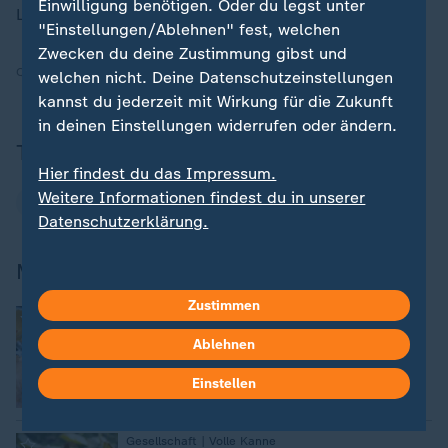
Einwilligung benötigen. Oder du legst unter
Liechtensteins und der Schweiz beschränkt.
"Einstellungen/Ablehnen" fest, welchen
Zwecken du deine Zustimmung gibst und
Quelle:
ZDF, dpa
welchen nicht. Deine Datenschutzeinstellungen
kannst du jederzeit mit Wirkung für die Zukunft
in deinen Einstellungen widerrufen oder ändern.
Thema
Hier findest du das Impressum.
Weitere Informationen findest du in unserer
Bayern
Datenschutzerklärung.
Mehr zum Igel
Zustimmen
:
Deutscher Tierschutzbund
Igel finden nicht mehr genügend Futter
Ablehnen
Einstellen
:
Gesellschaft | Volle Kanne