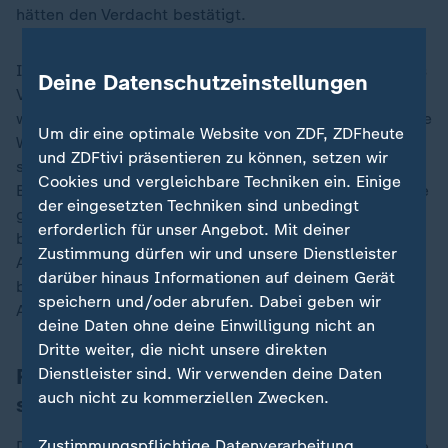
hätten den Verdacht bestätigt.
Im Kreis Ebersberg seien bereits im Sommer ebenfalls
Deine Datenschutzeinstellungen
Verdachtsfälle bei Igeln und auch Pferden registriert
worden. Das Landratsamt gab aktuell eine vorsorgliche
Um dir eine optimale Website von ZDF, ZDFheute
Warnung heraus: Das Gesundheitsamt weist "auf die
und ZDFtivi präsentieren zu können, setzen wir
sehr geringe, aber vorhandene Gefahr durch das
Cookies und vergleichbare Techniken ein. Einige
Borna-Virus BoDV-1 hin", heißt es auf der
Webseite
. Die
der eingesetzten Techniken sind unbedingt
größte Infektionswahrscheinlichkeit bestehe demnach
erforderlich für unser Angebot. Mit deiner
beim Kontakt mit Spitzmäusen oder deren
Zustimmung dürfen wir und unsere Dienstleister
Ausscheidungen. Generell sollten die Tiere nicht mit
darüber hinaus Informationen auf deinem Gerät
bloßen Händen berührt und Kontakt mit ihren
speichern und/oder abrufen. Dabei geben wir
Ausscheidungen vermieden werden, heißt es.
deine Daten ohne deine Einwilligung nicht an
Dritte weiter, die nicht unsere direkten
RKI: Übertragung auf Mensch sehr
Dienstleister sind. Wir verwenden deine Daten
auch nicht zu kommerziellen Zwecken.
selten
Zustimmungspflichtige Datenverarbeitung
Die Feldspitzmaus gilt als Überträger des Erregers. Sie