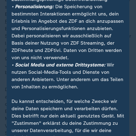
• Personalisierung:
Die Speicherung von
scheidet das Virus mit Kot, Speichel und Urin aus.
bestimmten Interaktionen ermöglicht uns, dein
BoDV-1 (Borna Disease Virus 1) ist
nach Angaben des
Erlebnis im Angebot des ZDF an dich anzupassen
Robert-Koch-Instituts
(
RKI
) schon seit Langem als
und Personalisierungsfunktionen anzubieten.
Erreger der Borna’schen Krankheit bei Pferden,
Dabei personalisieren wir ausschließlich auf
Schafen und anderen Säugetieren bekannt. Der Erreger
Basis deiner Nutzung von ZDF Streaming, der
löst eine Hirnentzündung aus, die in nahezu allen
ZDFheute und ZDFtivi. Daten von Dritten werden
Fällen tödlich endet. Erkrankungen beim Menschen
von uns nicht verwendet.
gibt es vermutlich ebenfalls schon seit hunderten
• Social Media und externe Drittsysteme:
Wir
Jahren, so das RKI. Erstmals nachgewiesen wurde sie
nutzen Social-Media-Tools und Dienste von
beim Menschen 2018.
anderen Anbietern. Unter anderem um das Teilen
von Inhalten zu ermöglichen.
Das RKI geht von jährlich ungefähr fünf bis zehn
akuten Fällen bei Menschen in Deutschland aus -
Du kannst entscheiden, für welche Zwecke wir
damit zähle die BoDV-1-Infektion zu den seltensten
deine Daten speichern und verarbeiten dürfen.
Erkrankungen hierzulande. Eine Übertragung von
Dies betrifft nur dein aktuell genutztes Gerät. Mit
Mensch zu Mensch sei sehr unwahrscheinlich. Das
"Zustimmen" erklärst du deine Zustimmung zu
Vorkommen des Virus ist weitgehend auf Gebiete im
unserer Datenverarbeitung, für die wir deine
Süden und Osten Deutschlands sowie Österreichs,