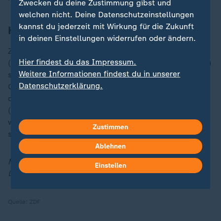
Zwecken du deine Zustimmung gibst und
welchen nicht. Deine Datenschutzeinstellungen
kannst du jederzeit mit Wirkung für die Zukunft
Klangvolle Namen bei den Preisträgern
in deinen Einstellungen widerrufen oder ändern.
Zu den bisherigen Preisträgern gehören Max Frisch
Hier findest du das Impressum.
(1958),
Günter Grass
(1965) und Heinrich Böll (1967)
Weitere Informationen findest du in unserer
sowie zuletzt Terézia Mora,
Lukas Bärfuss
, Elke Erb,
Datenschutzerklärung.
Clemens J. Setz und Oswald Egger. Namensgeber ist
der Dramatiker und Revolutionär Georg Büchner
("Woyzeck", "Dantons Tod", "Leonce und Lena" ). Er
wurde 1813 im Großherzogtum Hessen geboren und
Zustimmen
starb schon 1837 in Zürich.
Ablehnen
Mit Material der deutschen Akademie für Sprache und
Einstellen
Dichtung und dpa.
Quelle:
ZDF