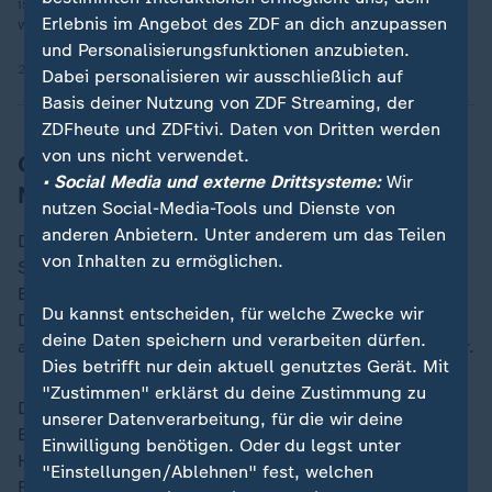
ist zugleich Triumph über und Erinnerung an vergessene
Erlebnis im Angebot des ZDF an dich anzupassen
weibliche Kulturleistungen."
und Personalisierungsfunktionen anzubieten.
25.09.2018 | 0:57 min
Dabei personalisieren wir ausschließlich auf
Basis deiner Nutzung von ZDF Streaming, der
ZDFheute und ZDFtivi. Daten von Dritten werden
von uns nicht verwendet.
Georg-Büchner-Preis wird am 1.
• Social Media und externe Drittsysteme:
Wir
November verliehen
nutzen Social-Media-Tools und Dienste von
anderen Anbietern. Unter anderem um das Teilen
Der Georg-Büchner-Preis wird am 1. November im
von Inhalten zu ermöglichen.
Staatstheater Darmstadt verliehen und ist mit 50.000
Euro dotiert. Die Deutsche Akademie für Sprache und
Du kannst entscheiden, für welche Zwecke wir
Dichtung verleiht seit 1951 den Georg-Büchner-Preis
deine Daten speichern und verarbeiten dürfen.
an herausragende Schriftstellerinnen und Schriftsteller.
Dies betrifft nur dein aktuell genutztes Gerät. Mit
"Zustimmen" erklärst du deine Zustimmung zu
Der Preis wird finanziert von dem Beauftragten der
unserer Datenverarbeitung, für die wir deine
Bundesregierung für Kultur und Medien, dem
Einwilligung benötigen. Oder du legst unter
Hessischen Ministerium für Wissenschaft und
"Einstellungen/Ablehnen" fest, welchen
Forschung, Kunst und Kultur und der Stadt Darmstadt.