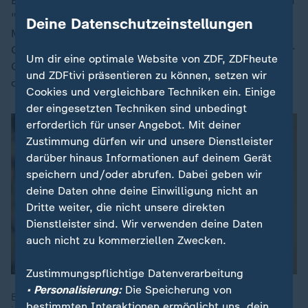
Epik und Essayistik. Dieses Jahr erschienen der Roman
"Sehr geehrte Frau Ministerin" (2025) - in seinem
Deine Datenschutzeinstellungen
Mittelpunkt stehen vier Frauen in Antike und
Gegenwart, deren Leben von erlittener und ausgeübter
Um dir eine optimale Website von ZDF, ZDFheute
Gewalt geprägt ist - sowie der Band "Vom Herzasthma
und ZDFtivi präsentieren zu können, setzen wir
des Exils" (2025).
Cookies und vergleichbare Techniken ein. Einige
der eingesetzten Techniken sind unbedingt
erforderlich für unser Angebot. Mit deiner
Zustimmung dürfen wir und unsere Dienstleister
darüber hinaus Informationen auf deinem Gerät
speichern und/oder abrufen. Dabei geben wir
deine Daten ohne deine Einwilligung nicht an
Dritte weiter, die nicht unsere direkten
Dienstleister sind. Wir verwenden deine Daten
auch nicht zu kommerziellen Zwecken.
Zustimmungspflichtige Datenverarbeitung
• Personalisierung:
Die Speicherung von
Buchempfehlung "Stark und leise" von Krechel: "Dieses Buch
bestimmten Interaktionen ermöglicht uns, dein