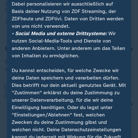
Geld zu verdienen. Ihr Erfolgsrezept: sexy aussehen, erotisch
Dabei personalisieren wir ausschließlich auf
tanzen und gepflegte Konversation mit Kunden.
Basis deiner Nutzung von ZDF Streaming, der
ZDFheute und ZDFtivi. Daten von Dritten werden
12.06.2026 | 15:24 min
von uns nicht verwendet.
• Social Media und externe Drittsysteme:
Wir
nutzen Social-Media-Tools und Dienste von
Unkomplizierte Hilfe, ohne Bedingungen
anderen Anbietern. Unter anderem um das Teilen
„
von Inhalten zu ermöglichen.
Carelli geht zurück zu seinem Bus. "Das passiert mit
vielen Leuten", sagt er.
Du kannst entscheiden, für welche Zwecke wir
deine Daten speichern und verarbeiten dürfen.
Dies betrifft nur dein aktuell genutztes Gerät. Mit
Die kommen nach Frankfurt,
"Zustimmen" erklärst du deine Zustimmung zu
unserer Datenverarbeitung, für die wir deine
genießen eine Zeit lang den Lifestyle,
Einwilligung benötigen. Oder du legst unter
die Drogenszene - aber irgendwann
"Einstellungen/Ablehnen" fest, welchen
ist Sense im Karton.
Zwecken du deine Zustimmung gibst und
welchen nicht. Deine Datenschutzeinstellungen
Roberto Carelli, Streetworker
kannst du jederzeit mit Wirkung für die Zukunft