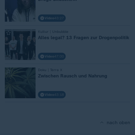
Video
43:27
:
Kultur | Unbubble
Alles legal? 13 Fragen zur Drogenpolitik
Video
47:00
:
Doku | Terra X
Zwischen Rausch und Nahrung
Video
43:18
nach oben