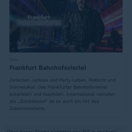
Doku
Frankfurt Bahnhofsviertel
:
Zwischen Junkies und Party-Leben, Rotlicht und
Sternelokal: Das Frankfurter Bahnhofsviertel
polarisiert und fasziniert. International verrufen
als „Zombieland“ ist es auch ein Ort des
Zusammenhalts.
Über dieses Thema berichtet das ZDF in der Serie