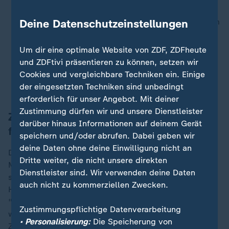
Ebenfalls mit Verspätung unterwegs waren alle
Deine Datenschutzeinstellungen
ICE/IC-Züge zwischen Hamburg und Frankfurt am
Main/Süddeutschland, die über Hannover, Fulda
und Frankfurt am Main fahren.
Um dir eine optimale Website von ZDF, ZDFheute
Die Halte in Lüneburg, Bad Bevensen, Uelzen,
und ZDFtivi präsentieren zu können, setzen wir
Celle und Langenhagen entfielen, wie die Bahn
Cookies und vergleichbare Techniken ein. Einige
weiter mitteilte.
der eingesetzten Techniken sind unbedingt
erforderlich für unser Angebot. Mit deiner
Zustimmung dürfen wir und unsere Dienstleister
Züge zwischen Hamburg und Berlin
darüber hinaus Informationen auf deinem Gerät
fahren wieder
speichern und/oder abrufen. Dabei geben wir
deine Daten ohne deine Einwilligung nicht an
Die Strecke zwischen Lüneburg und Uelzen ist seit
Dritte weiter, die nicht unsere direkten
Mittwochnachmittag wieder eingeschränkt befahrbar,
Dienstleister sind. Wir verwenden deine Daten
sagte ein Bahnsprecher am Abend. Die Züge zwischen
auch nicht zu kommerziellen Zwecken.
Hamburg und Berlin fahren demnach wieder regulär.
"Da aber aufgrund der umfangreichen Schäden
Zustimmungspflichtige Datenverarbeitung
weiterhin Reparaturarbeiten stattfinden, werden die
• Personalisierung:
Die Speicherung von
Züge zwischen Hamburg und Hannover umgeleitet",