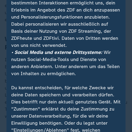
bestimmten Interaktionen ermöglicht uns, dein
erläuterte der Sprecher. Die Fahrzeit verlängere sich
Erlebnis im Angebot des ZDF an dich anzupassen
um 20 bis 30 Minuten. Einzelne Züge müssten
und Personalisierungsfunktionen anzubieten.
entfallen.
Dabei personalisieren wir ausschließlich auf
Basis deiner Nutzung von ZDF Streaming, der
Weniger Einschränkungen im
ZDFheute und ZDFtivi. Daten von Dritten werden
von uns nicht verwendet.
Regionalverkehr
• Social Media und externe Drittsysteme:
Wir
nutzen Social-Media-Tools und Dienste von
Im Regionalverkehr führte die Störung zu weniger
anderen Anbietern. Unter anderem um das Teilen
Einschränkungen. Die Strecke zwischen Lüneburg und
von Inhalten zu ermöglichen.
Uelzen konnte zügig auf einem Streckengleis wieder
befahren werden. Zwischen Hamburg Hauptbahnhof
Du kannst entscheiden, für welche Zwecke wir
und Uelzen verkehrte stündlich ein Metronom-Zug der
deine Daten speichern und verarbeiten dürfen.
Linie RE3/RB31 durchgehend in jede Richtung, sagte
Dies betrifft nur dein aktuell genutztes Gerät. Mit
ein Sprecher des Bahnunternehmens. Es kam jedoch zu
"Zustimmen" erklärst du deine Zustimmung zu
Teilausfällen und Verspätungen durch den Rückstau
unserer Datenverarbeitung, für die wir deine
wartender Züge und die geringere Streckenkapazität.
Einwilligung benötigen. Oder du legst unter
"Einstellungen/Ablehnen" fest, welchen