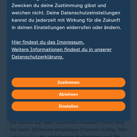
Zwecken du deine Zustimmung gibst und
ZDFheute auf WhatsApp
welchen nicht. Deine Datenschutzeinstellungen
kannst du jederzeit mit Wirkung für die Zukunft
in deinen Einstellungen widerrufen oder ändern.
Hier findest du das Impressum.
Weitere Informationen findest du in unserer
Datenschutzerklärung.
Zustimmen
Ablehnen
Quelle: dpa
Einstellen
Sie wollen auf dem Laufenden bleiben? Dann sind
Sie beim ZDFheute-WhatsApp-Channel richtig. Hier
erhalten Sie
die wichtigsten Nachrichten auf Ihr