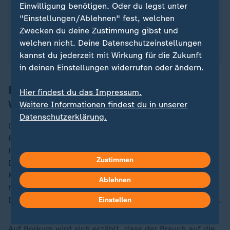
Einwilligung benötigen. Oder du legst unter
Getöse von Haus zu Haus über die Insel",
"Einstellungen/Ablehnen" fest, welchen
beschreibt der Regionalverband in Ostfriesland
Zwecken du deine Zustimmung gibst und
den Brauch.
welchen nicht. Deine Datenschutzeinstellungen
kannst du jederzeit mit Wirkung für die Zukunft
in deinen Einstellungen widerrufen oder ändern.
Brauch geht offenbar auf Zeit der
Hier findest du das Impressum.
Walfänge zurück
Weitere Informationen findest du in unserer
Datenschutzerklärung.
Gleichzeitig erklären der Verein und der parteilose
Bürgermeister der Insel, Jürgen Akkermann, dass die
Recherche ein verzerrtes Bild des Brauches darstelle.
Zustimmen
Die Videosequenz zeige ein Fehlverhalten einzelner
Menschen und könne "keinesfalls als Beleg dafür
Ablehnen
herhalten, dass die Insel Gewalt toleriert, wie es der
Bericht suggeriert", sagte Akkermann auf dpa-Anfrage.
Einstellen
Auf Borkum wird sich erzählt, dass der Brauch auf die