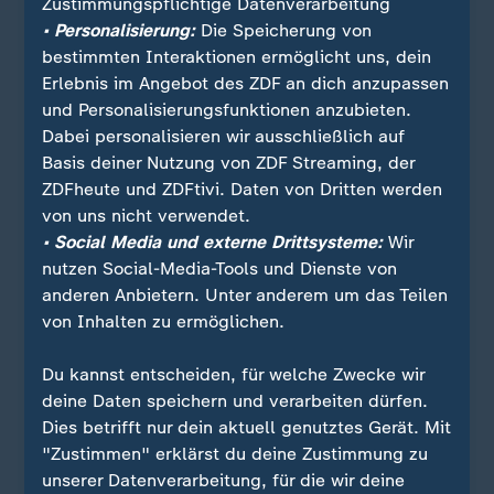
Zustimmungspflichtige Datenverarbeitung
... gibt es seit Generationen jedes Jahr am Abend
• Personalisierung:
Die Speicherung von
vor dem 6. Dezember. Nach Angaben des
bestimmten Interaktionen ermöglicht uns, dein
Regionalverbandes Ostfriesische Landschaft
Erlebnis im Angebot des ZDF an dich anzupassen
verkleiden sich dabei junge, unverheiratete
und Personalisierungsfunktionen anzubieten.
Männer mit Masken, Schafsfellen und Vogelfedern
Dabei personalisieren wir ausschließlich auf
als sogenannte Klaasohms.
Basis deiner Nutzung von ZDF Streaming, der
ZDFheute und ZDFtivi. Daten von Dritten werden
Der Ausdruck "Klaas" geht demnach auf das
von uns nicht verwendet.
niederländische Wort für Nikolaus zurück. Die
• Social Media und externe Drittsysteme:
Wir
Klaasohms begleiten dann einen als Frau
nutzen Social-Media-Tools und Dienste von
verkleideten Mann, der sich als sogenannte
anderen Anbietern. Unter anderem um das Teilen
Wievke mit Rock und Schürze wild gebärdet.
von Inhalten zu ermöglichen.
Ausgestattet sind alle mit Kuhhörnern.
Du kannst entscheiden, für welche Zwecke wir
Unter Ausschluss der Öffentlichkeit kommt es dem
deine Daten speichern und verarbeiten dürfen.
Brauch zufolge zuerst in einer Halle zu einem
Dies betrifft nur dein aktuell genutztes Gerät. Mit
rituellen Kampf, zu dem ausschließlich Männer
"Zustimmen" erklärst du deine Zustimmung zu
zugelassen sind, die auf Borkum geboren wurden.
unserer Datenverarbeitung, für die wir deine
"Im Anschluss daran ziehen die Männer unter