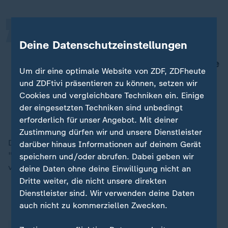
„
Wir distanzieren uns ausdrücklich
Deine Datenschutzeinstellungen
von jeder Form der Gewalt gegen
Frauen und entschuldigen uns für die
Um dir eine optimale Website von ZDF, ZDFheute
historisch gewachsenen Handlungen
und ZDFtivi präsentieren zu können, setzen wir
vergangener Jahre.
Cookies und vergleichbare Techniken ein. Einige
der eingesetzten Techniken sind unbedingt
Verein Borkumer Jungens
erforderlich für unser Angebot. Mit deiner
Zustimmung dürfen wir und unsere Dienstleister
Dieser Teil der Tradition habe jedoch nie den Kern des
darüber hinaus Informationen auf deinem Gerät
"Fests für die ganze Insel" ausgemacht und sei in den
speichern und/oder abrufen. Dabei geben wir
vergangenen Jahren "fast gar nicht mehr" erfolgt.
deine Daten ohne deine Einwilligung nicht an
Dritte weiter, die nicht unsere direkten
Dienstleister sind. Wir verwenden deine Daten
Die Tradition "Klaasohm" ...
auch nicht zu kommerziellen Zwecken.