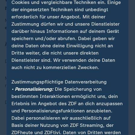
Cookies und vergleichbare Techniken ein. Einige
machen kann
der eingesetzten Techniken sind unbedingt
erforderlich für unser Angebot. Mit deiner
Man weiß
nicht genau, warum
eine
Knollen-Nase
Zustimmung dürfen wir und unsere Dienstleister
entsteht
.
darüber hinaus Informationen auf deinem Gerät
speichern und/oder abrufen. Dabei geben wir
Ärzte denken
, es liegt an den
Genen
.
deine Daten ohne deine Einwilligung nicht an
Dritte weiter, die nicht unsere direkten
Dienstleister sind. Wir verwenden deine Daten
Das bedeutet: Man kann es
von den Eltern erben
.
auch nicht zu kommerziellen Zwecken.
Manche Dinge können die
Krankheit
schlimmer
Zustimmungspflichtige Datenverarbeitung
machen.
• Personalisierung:
Die Speicherung von
bestimmten Interaktionen ermöglicht uns, dein
Das sind zum Beispiel:
Erlebnis im Angebot des ZDF an dich anzupassen
und Personalisierungsfunktionen anzubieten.
Dabei personalisieren wir ausschließlich auf
Alkohol
Basis deiner Nutzung von ZDF Streaming, der
ZDFheute und ZDFtivi. Daten von Dritten werden