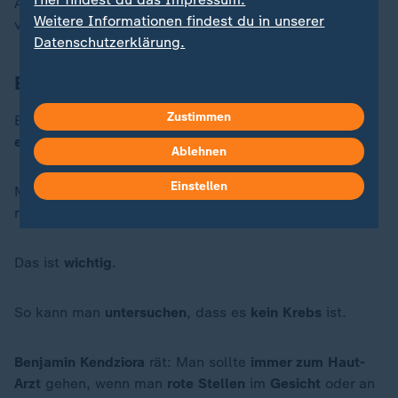
Auch kleine
Milben
auf der
Haut
können die
Krankheit
Weitere Informationen findest du in unserer
verstärken.
Datenschutzerklärung.
Eine Knollen-Nase ist meistens harmlos
Zustimmen
Ein
Haut-Arzt
kann eine
Knollen-Nase
meistens
sofort
erkennen
.
Ablehnen
Einstellen
Manchmal muss der
Arzt
eine
kleine Gewebe-Probe
nehmen.
Das ist
wichtig
.
So kann man
untersuchen
, dass es
kein Krebs
ist.
Benjamin Kendziora
rät: Man sollte
immer zum Haut-
Arzt
gehen, wenn man
rote Stellen
im
Gesicht
oder an