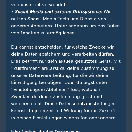
Kaffee
von uns nicht verwendet.
• Social Media und externe Drittsysteme:
Wir
Rauchen
nutzen Social-Media-Tools und Dienste von
anderen Anbietern. Unter anderem um das Teilen
von Inhalten zu ermöglichen.
Stress
Du kannst entscheiden, für welche Zwecke wir
Sonne
deine Daten speichern und verarbeiten dürfen.
Dies betrifft nur dein aktuell genutztes Gerät. Mit
Hitze
"Zustimmen" erklärst du deine Zustimmung zu
unserer Datenverarbeitung, für die wir deine
Einwilligung benötigen. Oder du legst unter
heißer
Dampf
"Einstellungen/Ablehnen" fest, welchen
Zwecken du deine Zustimmung gibst und
scharfes Essen
welchen nicht. Deine Datenschutzeinstellungen
kannst du jederzeit mit Wirkung für die Zukunft
fettige Gesichts-Cremes
in deinen Einstellungen widerrufen oder ändern.
Hier findest du das Impressum.