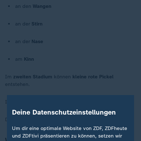
an den
Wangen
an der
Stirn
an der
Nase
am
Kinn
Im
zweiten Stadium
können
kleine rote Pickel
entstehen.
Im
dritten Stadium wächst
die
Haut
zu
stark
.
Deine Datenschutzeinstellungen
Dann kann sich eine
Knollen-Nase bilden
.
Um dir eine optimale Website von ZDF, ZDFheute
und ZDFtivi präsentieren zu können, setzen wir
Was eine Knollen-Nase schlimmer